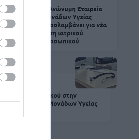
α
Η Ανώνυμη Εταιρεία
 51
Μονάδων Υγείας
προσλαμβάνει για νέα
ι
θέση ιατρικού
προσωπικού
Μαΐ 2024
13:30
α θέση υγειονομικού στην
ώνυμη Εταιρεία Μονάδων Υγείας
ΕΜΥ)