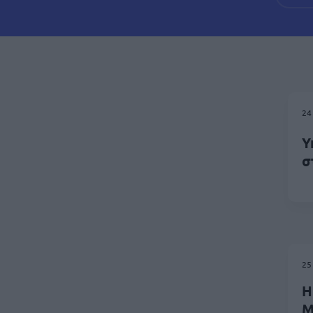
24
Υ
σ
25
Η
Μ