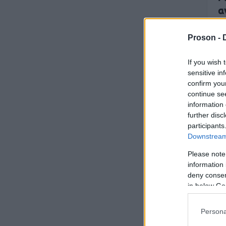
α
θ
Proson -
If you wish 
sensitive in
confirm you
continue se
12
information 
further disc
Η
participants
α
Downstream 
Please note
information 
deny consent
in below Go
27
Persona
A