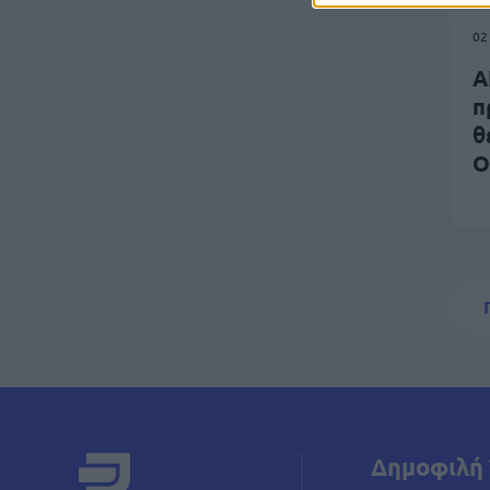
02
Α
π
θ
Ο
Σελι
Δημοφιλή 