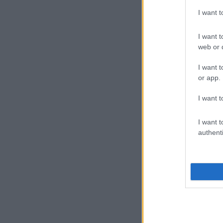
Α
I want 
1
I want t
υ
web or d
π
ε
I want t
or app.
I want t
I want t
28
authenti
Η
π