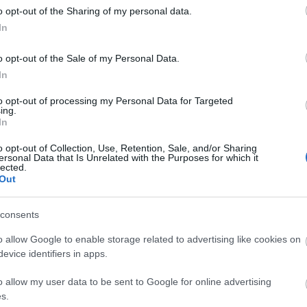
ργασίας υγειονομικού
Εταιρεία Μονάδ
o opt-out of the Sharing of my personal data.
ροσωπικού - Οι
Υγείας προσλαμβ
In
ιδικότητες
για 22 θέσεις - Οι
ειδικότητες
o opt-out of the Sale of my Personal Data.
In
to opt-out of processing my Personal Data for Targeted
ing.
In
o opt-out of Collection, Use, Retention, Sale, and/or Sharing
 Σεπ 2024
14:17
27 
ersonal Data that Is Unrelated with the Purposes for which it
lected.
έση γενικού διευθυντή στην
Η 
Out
νώνυμη Εταιρεία Μονάδων Υγείας
θέ
ΑΕΜΥ)
έω
consents
o allow Google to enable storage related to advertising like cookies on
evice identifiers in apps.
o allow my user data to be sent to Google for online advertising
s.
 Ιουν 2024
06:20
02 Ιουν 2024
14:51