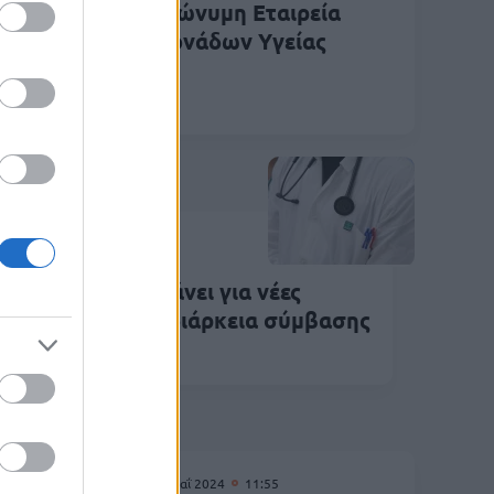
ων
Ανώνυμη Εταιρεία
άνει
Μονάδων Υγείας
Ιουν 2024
15:47
ΑΕΜΥ προσλαμβάνει για νέες
σεις γιατρών με διάρκεια σύμβασης
ς ένα έτος
29 Μαΐ 2024
11:55