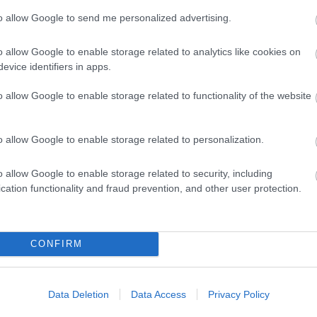
ΕΜΥ: Προσλήψεις για
Ανώνυμη Εταιρεί
to allow Google to send me personalized advertising.
2 νέες θέσεις
Μονάδων Υγείας:
o allow Google to enable storage related to analytics like cookies on
γειονομικού
νέες θέσεις
evice identifiers in apps.
ροσωπικού - Οι
υγειονομικών - Ο
ιδικότητες
ειδικότητες
o allow Google to enable storage related to functionality of the website
o allow Google to enable storage related to personalization.
o allow Google to enable storage related to security, including
 Μαΐ 2024
13:38
23 
cation functionality and fraud prevention, and other user protection.
 Ανώνυμη Εταιρεία Μονάδων Υγείας
Νέ
ροσλαμβάνει γιατρούς
Αν
CONFIRM
(Α
Data Deletion
Data Access
Privacy Policy