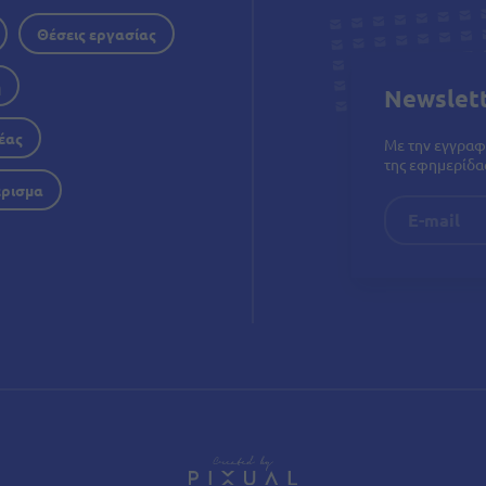
Θέσεις εργασίας
η
Newslet
έας
Με την εγγραφ
της εφημερίδας
έρισμα