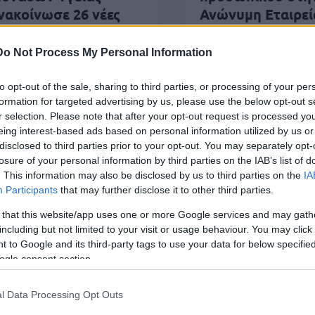
νακοίνωσε 26 νέες
Ανώνυμη Εταιρεί
έσεις εργασίας
Μονάδων Υγείας
(ΑΕΜΥ)
Do Not Process My Personal Information
to opt-out of the sale, sharing to third parties, or processing of your per
formation for targeted advertising by us, please use the below opt-out s
r selection. Please note that after your opt-out request is processed y
eing interest-based ads based on personal information utilized by us or
 Δεκ 2024
10:37
01 
disclosed to third parties prior to your opt-out. You may separately opt-
losure of your personal information by third parties on the IAB’s list of
 Ανώνυμη Εταιρεία Μονάδων Υγείας
Θέ
. This information may also be disclosed by us to third parties on the
IA
νακοίνωσε νέες θέσεις προσωπικού
Αν
Participants
that may further disclose it to other third parties.
 that this website/app uses one or more Google services and may gath
including but not limited to your visit or usage behaviour. You may click 
 to Google and its third-party tags to use your data for below specifi
ogle consent section.
 Οκτ 2024
06:20
22 Οκτ 2024
11:41
l Data Processing Opt Outs
EMY: 27 θέσεις
Η Ανώνυμη