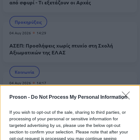
από σφυρί - Τι εξετάζουν οι Αρχές
Προκηρύξεις
04 Αυγ 2026
14:29
ΑΣΕΠ: Προσλήψεις χωρίς πτυχίο στη Σχολή
Αξιωματικών της ΕΛΑΣ
Κοινωνία
04 Αυγ 2026
14:17
Θάνατος 68χρονου στις Σέρρες: Δολοφονία
Proson -
Do Not Process My Personal Information
«δείχνει» η ιατροδικαστική έκθεση
If you wish to opt-out of the sale, sharing to third parties, or
processing of your personal or sensitive information for
Κοινωνία
targeted advertising by us, please use the below opt-out
section to confirm your selection. Please note that after your
04 Αυγ 2026
12:01
opt-out request is processed you may continue seeing