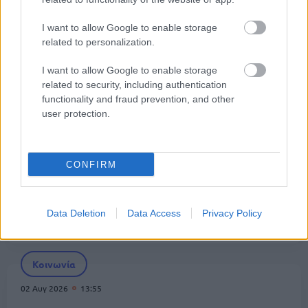
I want to allow Google to enable storage
Κοινωνία
related to personalization.
03 Αυγ 2026
08:25
I want to allow Google to enable storage
Σύγκρουση ελικοπτέρων στην Ψάθα: Ξεκινά η
related to security, including authentication
προανάκριση, τι εξετάζεται
functionality and fraud prevention, and other
user protection.
Κοινωνία
02 Αυγ 2026
16:49
CONFIRM
Κυψέλη: Εξιχνιάστηκε η δολοφονία της
Βρετανίδας που βρέθηκε μέσα σε βαλίτσα -
Data Deletion
Data Access
Privacy Policy
Συνελήφθη 26χρονος
Κοινωνία
02 Αυγ 2026
13:55