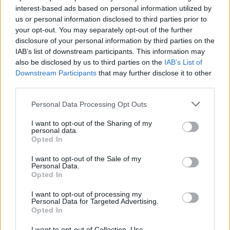
Ψάθα: Χειροπέδες σε αδελφό αντιδημάρχου -
interest-based ads based on personal information utilized by
Παραβίασε τον αποκλεισμό και έπεσε στα
us or personal information disclosed to third parties prior to
συντρίμμια του ελικοπτέρου
your opt-out. You may separately opt-out of the further
disclosure of your personal information by third parties on the
IAB’s list of downstream participants. This information may
Κοινωνία
also be disclosed by us to third parties on the
IAB’s List of
Downstream Participants
that may further disclose it to other
04 Αυγ 2026
11:38
third parties.
Ρέθυμνο: Εντοπίστηκε σορός άνδρα με τραύμα
Please note that this website/app uses one or more Google
Personal Data Processing Opt Outs
στο κεφάλι
services and may gather and store information including but
not limited to your visit or usage behaviour. You may click to
I want to opt-out of the Sharing of my
personal data.
grant or deny consent to Google and its third-party tags to
Opted In
Κοινωνία
use your data for below specified purposes in below Google
consent section.
I want to opt-out of the Sale of my
03 Αυγ 2026
14:22
Personal Data.
Opted In
Μητέρα εξανάγκαζε την ανήλικη κόρη της σε
γενετήσιες πράξεις – Συνελήφθη 56χρονος που
I want to opt-out of processing my
Personal Data for Targeted Advertising.
παρακολουθούσε μέσω κινητού
Opted In
I want to opt-out of Collection, Use,