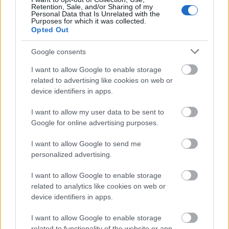
Κοινωνία
Retention, Sale, and/or Sharing of my
Personal Data that Is Unrelated with the
Purposes for which it was collected.
03 Αυγ 2026
13:59
Opted Out
Δολοφονία 59χρονου στην Αργολίδα:
Google consents
Ομολόγησαν οι δράστες
I want to allow Google to enable storage
related to advertising like cookies on web or
Κοινωνία
device identifiers in apps.
03 Αυγ 2026
13:34
I want to allow my user data to be sent to
Φωτιά στη Βοιωτία: Συνελήφθη ο δήμαρχος
Google for online advertising purposes.
Στυλίδας, Ιωάννης Αποστόλου
I want to allow Google to send me
personalized advertising.
Επιδόματα
I want to allow Google to enable storage
related to analytics like cookies on web or
03 Αυγ 2026
11:59
device identifiers in apps.
ΕΛΑΣ: Επιδόματα έως 1.000 ευρώ - Ποιοι ένστολοι
τα δικαιούνται
I want to allow Google to enable storage
related to functionality of the website or app.