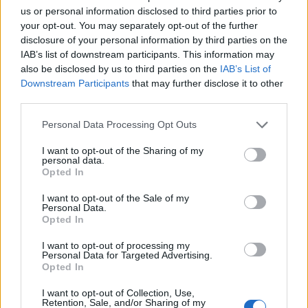
us or personal information disclosed to third parties prior to
Σάμος: Επιχείρηση διάσωσης μεταναστών - Ένας
your opt-out. You may separately opt-out of the further
νεκρός, διασώθηκαν 21 άτομα
disclosure of your personal information by third parties on the
IAB’s list of downstream participants. This information may
also be disclosed by us to third parties on the
IAB’s List of
Κοινωνία
Downstream Participants
that may further disclose it to other
third parties.
24 Ιουν 2026
10:23
Please note that this website/app uses one or more Google
Personal Data Processing Opt Outs
Ηράκλειο Κρήτης: Διασώθηκαν 32 μετανάστες
services and may gather and store information including but
ανοιχτά των Καλών Λιμενών
not limited to your visit or usage behaviour. You may click to
I want to opt-out of the Sharing of my
personal data.
grant or deny consent to Google and its third-party tags to
Opted In
use your data for below specified purposes in below Google
Κοινωνία
consent section.
I want to opt-out of the Sale of my
Personal Data.
18 Ιουν 2026
16:52
Opted In
Κρήτη: Διασώθηκαν 59 μετανάστες βόρεια των
I want to opt-out of processing my
Personal Data for Targeted Advertising.
Καλών Λιμένων
Opted In
I want to opt-out of Collection, Use,
Κοινωνία
Retention, Sale, and/or Sharing of my