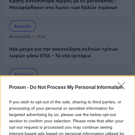
Κρήτη: Εντοπίστηκε λέμβος με 43 μετανάστες -
Μεταφέρθηκαν στο λιμάνι των Καλών Λιμένων
Εργασία
09 Ιουλ 2026
17:56
Νέα μέτρα για την απασχόληση πολιτών τρίτων
χωρών μέσω ΕΠΑ – Τα νέα κριτήρια
Κοινωνία
08 Ιουλ 2026
12:54
Proson -
Do Not Process My Personal Information
Θεσσαλονίκη: Συνελήφθη 36χρονος για υπόθεση
παράνομης μεταφοράς μεταναστών
If you wish to opt-out of the sale, sharing to third parties, or
processing of your personal or sensitive information for
targeted advertising by us, please use the below opt-out
section to confirm your selection. Please note that after your
Κοινωνία
opt-out request is processed you may continue seeing
06 Ιουλ 2026
14:02
interest-based ads based on personal information utilized by