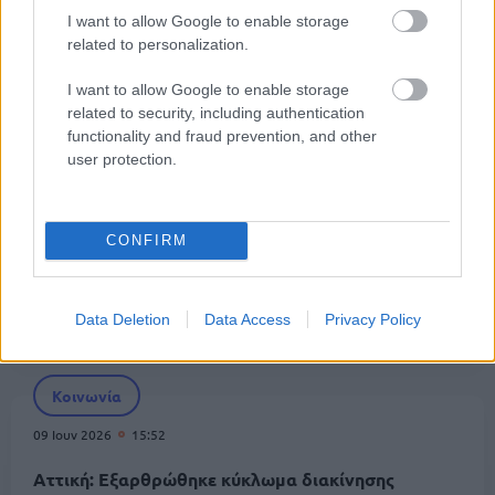
I want to allow Google to enable storage
Πολιτική
related to personalization.
10 Ιουν 2026
09:10
I want to allow Google to enable storage
related to security, including authentication
Ψηφίστηκε το νομοσχέδιο για το Μεταναστευτικό
functionality and fraud prevention, and other
– Υπέρ μόνο η ΝΔ
user protection.
Κοινωνία
CONFIRM
09 Ιουν 2026
16:42
Λιμενικό: 2.663 συλλήψεις μεταναστών τον Μάιο –
Data Deletion
Data Access
Privacy Policy
Συνελήφθησαν 72 διακινητές
Κοινωνία
09 Ιουν 2026
15:52
Αττική: Εξαρθρώθηκε κύκλωμα διακίνησης