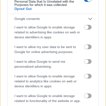
Personal Data that Is Unrelated with the
Purposes for which it was collected.
17 Ιουν 2026
15:27
Opted Out
Αττική: Εξαρθρώθηκε εγκληματική οργάνωση -
Google consents
Έδινε πλαστά ταξιδιωτικά έγγραφα σε μετανάστες
I want to allow Google to enable storage
related to advertising like cookies on web or
Πολιτική
device identifiers in apps.
14 Ιουν 2026
12:27
I want to allow my user data to be sent to
ΚΚΕ για τα τρία χρόνια από το ναυάγιο στην Πύλο:
Google for online advertising purposes.
«Το έγκλημα δεν θα ξεχαστεί. Απαιτούμε την
I want to allow Google to send me
τιμωρία των ενόχων»
personalized advertising.
I want to allow Google to enable storage
Κοινωνία
related to analytics like cookies on web or
10 Ιουν 2026
10:12
device identifiers in apps.
Λιμενικό Σώμα: Διάσωση 41 μεταναστών ανοιχτά
I want to allow Google to enable storage
της Κρήτης
related to functionality of the website or app.