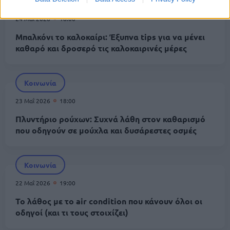
Κοινωνία
24 Μαΐ 2026
18:00
Μπαλκόνι το καλοκαίρι: Έξυπνα tips για να μένει
καθαρό και δροσερό τις καλοκαιρινές μέρες
Κοινωνία
23 Μαΐ 2026
18:00
Πλυντήριο ρούχων: Συχνά λάθη στον καθαρισμό
που οδηγούν σε μούχλα και δυσάρεστες οσμές
Κοινωνία
22 Μαΐ 2026
19:00
Το λάθος με το air condition που κάνουν όλοι οι
οδηγοί (και τι τους στοιχίζει)