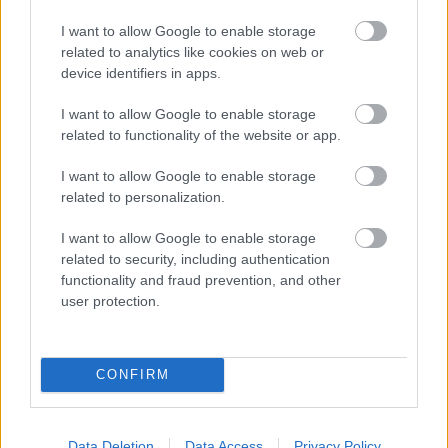
29 Μαΐ 2026
14:35
I want to allow Google to enable storage
ΔΥΠΑ: Προσοχή σε «μεσάζοντες» στον Κοινωνικό
related to analytics like cookies on web or
Τουρισμό
device identifiers in apps.
I want to allow Google to enable storage
Οικονομία
related to functionality of the website or app.
28 Μαΐ 2026
19:30
I want to allow Google to enable storage
related to personalization.
Ρεύμα: Το λάθος με το κλιματιστικό που
«φουσκώνει» τον λογαριασμό
I want to allow Google to enable storage
related to security, including authentication
functionality and fraud prevention, and other
Κοινωνία
user protection.
27 Μαΐ 2026
19:30
Μπουγάδα: Τα μυστικά για να στεγνώνουν τα
CONFIRM
ρούχα πιο γρήγορα και χωρίς μυρωδιές
Data Deletion
Data Access
Privacy Policy