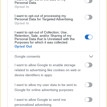
Τα 8 τρόφιμα που δεν πρέπει να βάλεις ποτέ στο
Personal Data.
Opted In
φούρνο μικροκυμάτων
I want to opt-out of processing my
Personal Data for Targeted Advertising.
Παιδεία
Opted In
30 Μαΐ 2026
13:40
I want to opt-out of Collection, Use,
Retention, Sale, and/or Sharing of my
Personal Data that Is Unrelated with the
Πανελλαδικές 2026: 8 τρόποι να στηρίξετε σωστά
Purposes for which it was collected.
τα παιδιά στις εξετάσεις
Opted Out
Google consents
Κοινωνία
I want to allow Google to enable storage
29 Μαΐ 2026
19:30
related to advertising like cookies on web or
device identifiers in apps.
Φρέσκα λαχανικά για μέρες: Τα μικρά μυστικά
σωστής αποθήκευσης που κάνουν τη διαφορά
I want to allow my user data to be sent to
Google for online advertising purposes.
Κοινωνία
I want to allow Google to send me
personalized advertising.