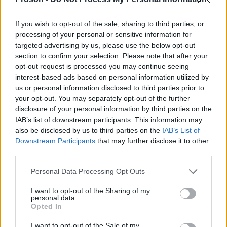
If you wish to opt-out of the sale, sharing to third parties, or
Κοινωνία
processing of your personal or sensitive information for
targeted advertising by us, please use the below opt-out
30 Μαΐ 2026
17:37
section to confirm your selection. Please note that after your
opt-out request is processed you may continue seeing
Τα πιο συχνά λάθη που κάνουμε με το ελαιόλαδο
interest-based ads based on personal information utilized by
us or personal information disclosed to third parties prior to
your opt-out. You may separately opt-out of the further
disclosure of your personal information by third parties on the
Κοινωνία
IAB’s list of downstream participants. This information may
also be disclosed by us to third parties on the
IAB’s List of
30 Μαΐ 2026
16:38
Downstream Participants
that may further disclose it to other
Οι 3 κινήσεις που βοηθούν το κινητό να φορτίζει
third parties.
πιο γρήγορα
Please note that this website/app uses one or more Google
Personal Data Processing Opt Outs
services and may gather and store information including but
not limited to your visit or usage behaviour. You may click to
I want to opt-out of the Sharing of my
Κοινωνία
personal data.
grant or deny consent to Google and its third-party tags to
Opted In
use your data for below specified purposes in below Google
30 Μαΐ 2026
14:18
consent section.
I want to opt-out of the Sale of my