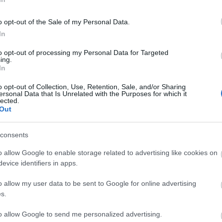
o opt-out of the Sale of my Personal Data.
Συντάξεις
In
 Ιουλ 2026
14:32
03 
to opt-out of processing my Personal Data for Targeted
ing.
In
ητσοτάκης: Τέλος στην περικοπή
Επ
ων συντάξεων χηρείας
δι
o opt-out of Collection, Use, Retention, Sale, and/or Sharing
ersonal Data that Is Unrelated with the Purposes for which it
lected.
Out
Επιδόματα
Συντάξεις
consents
 Ιουλ 2026
05:30
03 Ιουλ 2026
05:00
o allow Google to enable storage related to advertising like cookies on
evice identifiers in apps.
φάπαξ επίδομα 250
Αυξήσεις έως 65
υρώ από τον e-ΕΦΚΑ:
στις συντάξεις
o allow my user data to be sent to Google for online advertising
ληρώνεται τον Ιούλιο
Δημοσίου – Ποιοι
s.
κερδίζουν
to allow Google to send me personalized advertising.
περισσότερα