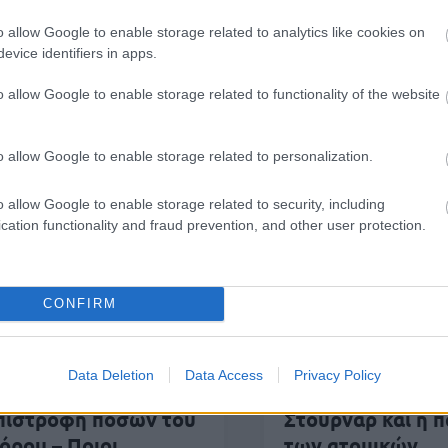
o allow Google to enable storage related to analytics like cookies on
evice identifiers in apps.
o allow Google to enable storage related to functionality of the website
Συντάξεις
 Ιουν 2026
12:28
30 
o allow Google to enable storage related to personalization.
υντάξεις: Νέα παρακράτηση 10% για
Δη
φειλές συνταξιούχων – Τι αλλάζει
τι
o allow Google to enable storage related to security, including
cation functionality and fraud prevention, and other user protection.
Οικονομία
Εργασία
CONFIRM
 Ιουν 2026
08:54
25 Ιουν 2026
12:59
-ΕΦΚΑ: Από 1η
Συντάξεις: Οι
Data Deletion
Data Access
Privacy Policy
ουλίου οι αιτήσεις για
προειδοποιήσεις
πιστροφή ποσών του
Στουρνάρ και η π
όρου – Ποιοι
των ατομικών