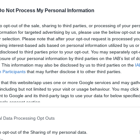
Κοινωνία
Do Not Process My Personal Information
 Ιουλ 2026
10:03
07 
to opt-out of the sale, sharing to third parties, or processing of your per
τήσιo επίδομα 300 ευρώ: Οι
e-
formation for targeted advertising by us, please use the below opt-out s
ατηγορίες συνταξιούχων που δεν θα
συ
r selection. Please note that after your opt-out request is processed y
ουν χρήματα
Σε
eing interest-based ads based on personal information utilized by us or
disclosed to third parties prior to your opt-out. You may separately opt-
losure of your personal information by third parties on the IAB’s list of
. This information may also be disclosed by us to third parties on the
IA
Participants
that may further disclose it to other third parties.
Συντάξεις
Κοινωνία
 that this website/app uses one or more Google services and may gath
 Ιουλ 2026
05:00
06 Ιουλ 2026
13:52
including but not limited to your visit or usage behaviour. You may click 
πίδομα 300 ευρώ
Συντάξεις: Ποιοι
 to Google and its third-party tags to use your data for below specifi
ogle consent section.
τους συνταξιούχους:
προλαβαίνουν έ
ότε πληρώνεται,
πριν από τα 62 κα
l Data Processing Opt Outs
οιοι είναι οι
λιγότερα από 40 
ικαιούχοι
ασφάλισης
o opt-out of the Sharing of my personal data.
In