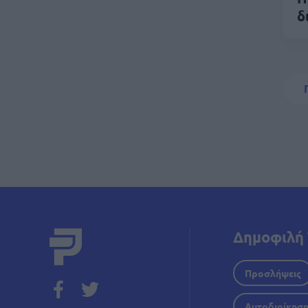
δ
Σελι
Δημοφιλή 
Προσλήψεις
Αυτοδιοίκησ