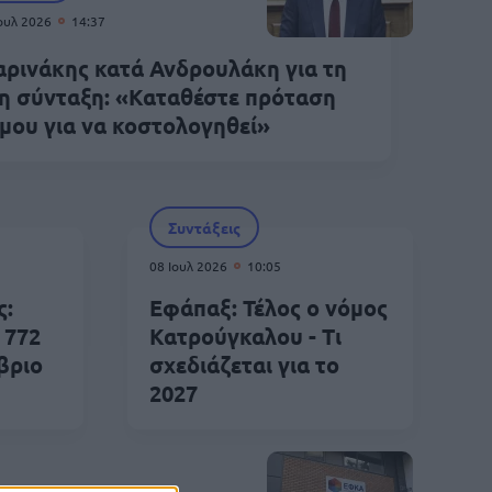
Ιουλ 2026
14:37
ρινάκης κατά Ανδρουλάκη για τη
η σύνταξη: «Καταθέστε πρόταση
μου για να κοστολογηθεί»
Συντάξεις
08 Ιουλ 2026
10:05
ς:
Εφάπαξ: Τέλος ο νόμος
 772
Κατρούγκαλου - Τι
βριο
σχεδιάζεται για το
2027