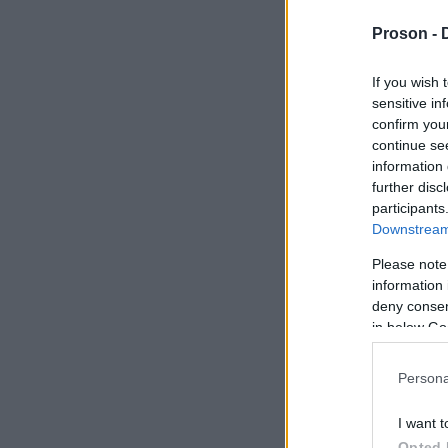
Proson -
08
If you wish 
Ε
sensitive in
κ
confirm you
δ
continue se
information 
further disc
participants
Downstream 
Please note
07
information 
Ε
deny consent
in below Go
σ
Π
Persona
π
δ
I want t
Opted 