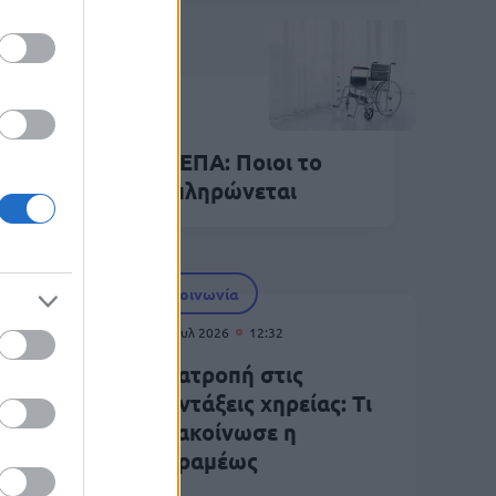
Επιδόματα
Ιουλ 2026
14:22
ίδομα συνοδού ΚΕΠΑ: Ποιοι το
καιούνται - Πότε πληρώνεται
Κοινωνία
02 Ιουλ 2026
12:32
 ευρώ
Ανατροπή στις
συντάξεις χηρείας: Τι
ανακοίνωσε η
Κεραμέως