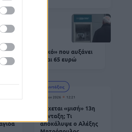
Συντάξεις
Ιουν 2026
09:08
μόσιο: Το «μυστικό» που αυξάνει
ς συντάξεις έως και 65 ευρώ
Συντάξεις
25 Ιουν 2026
12:21
Έρχεται «μισή» 13η
σύνταξη; Τι
αγίδα
αποκάλυψε ο Αλέξης
Μητρόπουλος