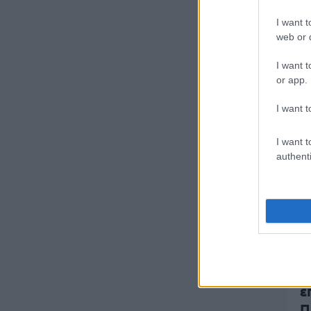
I want t
web or d
I want t
or app.
30
I want t
Σ
ο
I want t
authenti
30
e
Ι
ε
Π