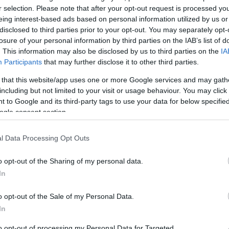
ΦΚΑ
r selection. Please note that after your opt-out request is processed y
eing interest-based ads based on personal information utilized by us or
disclosed to third parties prior to your opt-out. You may separately opt-
losure of your personal information by third parties on the IAB’s list of
. This information may also be disclosed by us to third parties on the
IA
Αγροτικά
Participants
that may further disclose it to other third parties.
 Μαΐ 2026
08:22
11 
 that this website/app uses one or more Google services and may gath
including but not limited to your visit or usage behaviour. You may click 
αιρός: Αφρικανική σκόνη,
Ξη
 to Google and its third-party tags to use your data for below specifi
ασποβροχές και καταιγίδες – Πού θα
απ
ogle consent section.
τυπήσουν τα φαινόμενα
γε
l Data Processing Opt Outs
o opt-out of the Sharing of my personal data.
Αγροτικά
Αγροτικά
In
 Απρ 2026
13:16
07 Απρ 2026
09:53
o opt-out of the Sale of my Personal Data.
υναγερμός για την
Νέα μπλόκα αγρ
In
υλογιά
σήμερα -
to opt-out of processing my Personal Data for Targeted