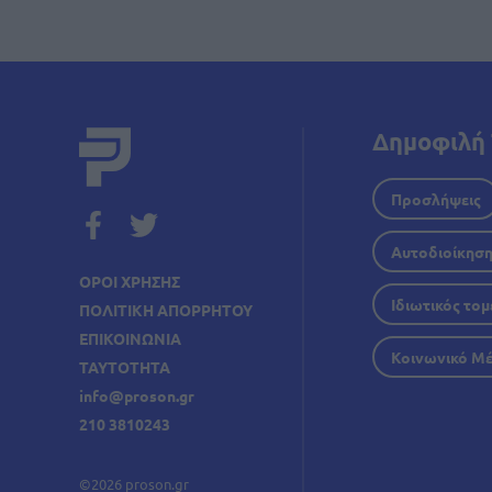
Ιός Δυτικού Νείλου: Έξι
θάνατοι και 23 νέα
περιστατικά μέσα σε μία
εβδομάδα στην Ελλάδα
Δημοφιλή 
Προσλήψεις
Αυτοδιοίκησ
ΟΡΟΙ ΧΡΗΣΗΣ
Ιδιωτικός τομ
ΠΟΛΙΤΙΚΗ ΑΠΟΡΡΗΤΟΥ
ΕΠΙΚΟΙΝΩΝΙΑ
Κοινωνικό Μ
ΤΑΥΤΟΤΗΤΑ
info@proson.gr
210 3810243
©2026 proson.gr