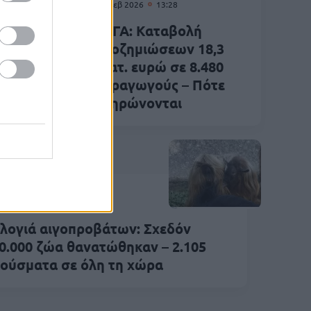
25 Φεβ 2026
13:28
εργία
ΕΛΓΑ: Καταβολή
α
αποζημιώσεων 18,3
νάμε,
εκατ. ευρώ σε 8.480
»
παραγωγούς – Πότε
πληρώνονται
Αγροτικά
Φεβ 2026
17:59
λογιά αιγοπροβάτων: Σχεδόν
0.000 ζώα θανατώθηκαν – 2.105
ούσματα σε όλη τη χώρα