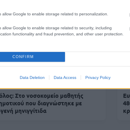
 Μαρ 2026
14:47
25 Φεβ 2026
14:34
λλαγές στις λαϊκές
ΑΔΕΔΥ: 24ωρη απ
o allow Google to enable storage related to personalization.
γορές – Νέο πλαίσιο
το Σάββατο για τ
πό το Υπουργείο
Τέμπη - «Δεν ξεχ
o allow Google to enable storage related to security, including
cation functionality and fraud prevention, and other user protection.
νάπτυξης
δεν συγχωρούμε
CONFIRM
Αγροτικά
Data Deletion
Data Access
Privacy Policy
 Φεβ 2026
11:54
19 
όλος: Στο νοσοκομείο μαθητής
Ευ
ημοτικού που διαγνώστηκε με
48
ογενή μηνιγγίτιδα
κρ