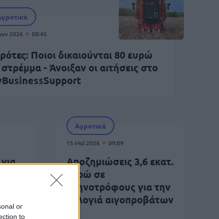
Αγροτικά
Ιουν 2026
08:45
ρότες: Ποιοι δικαιούνται 80 ευρώ
 στρέμμα - Άνοιξαν οι αιτήσεις στο
BusinessSupport
Αγροτικά
15 Μαΐ 2026
09:09
 για
Αποζημιώσεις 3,6 εκατ.
ούνιο
ευρώ σε
όμοι
κτηνοτρόφους για την
ευλογιά αιγοπροβάτων
sonal or
ection to