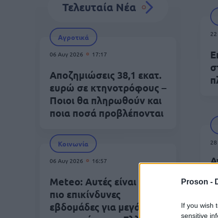
Τελευταία Νέα
22
Αγροτικά
Ε
06 Αυγ 2026
17:17
σ
Αποζημιώσεις 38,1 εκατ.
π
ευρώ σε κτηνοτρόφους –
Ποιοι θα πληρωθούν και
ποια ποσά προβλέπονται
28
Κοινωνία
Α
06 Αυγ 2026
16:57
Τ
Meteo: Αυτές είναι οι 6
Proson -
α
πιο επικίνδυνες
ε
εβδομάδες για μεγάλες
If you wish 
γ
sensitive in