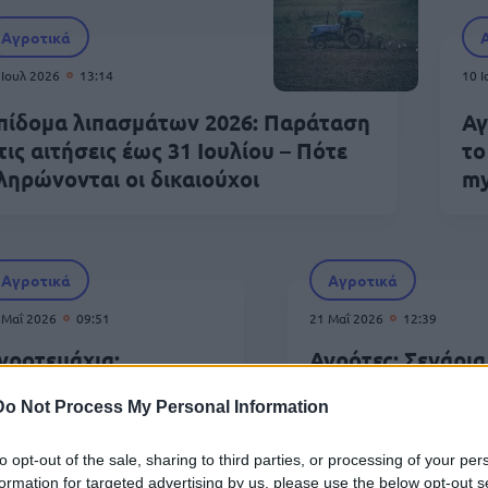
Αγροτικά
 Ιουλ 2026
13:14
10 
πίδομα λιπασμάτων 2026: Παράταση
Αγ
τις αιτήσεις έως 31 Ιουλίου – Πότε
το
ληρώνονται οι δικαιούχοι
my
Αγροτικά
Αγροτικά
 Μαΐ 2026
09:51
21 Μαΐ 2026
12:39
γροτεμάχια:
Αγρότες: Σενάρια
ελευταία ημέρα για
νέα μπλόκα τον Ι
Do Not Process My Personal Information
ιτήσεις άρσης
– Στο τραπέζι δρ
πικάλυψης – Τι ισχύει
και λιμάνια
to opt-out of the sale, sharing to third parties, or processing of your per
ια αγρότες και e-
formation for targeted advertising by us, please use the below opt-out s