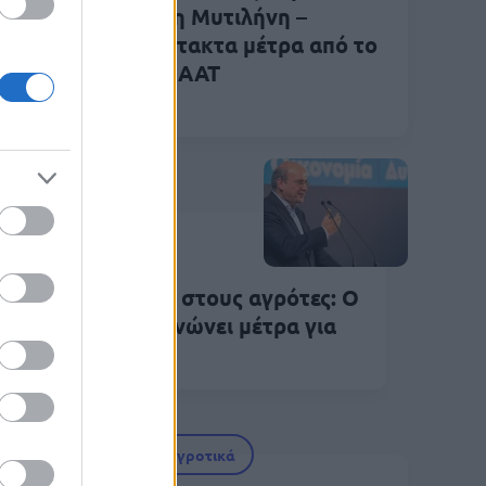
ια
στη Μυτιλήνη –
Έκτακτα μέτρα από το
ΥΠΑΑΤ
Αγροτικά
Μαρ 2026
15:36
ήριξη 1 δισ. ευρώ στους αγρότες: Ο
τζηδάκης ανακοινώνει μέτρα για
 Θεσσαλία
Αγροτικά