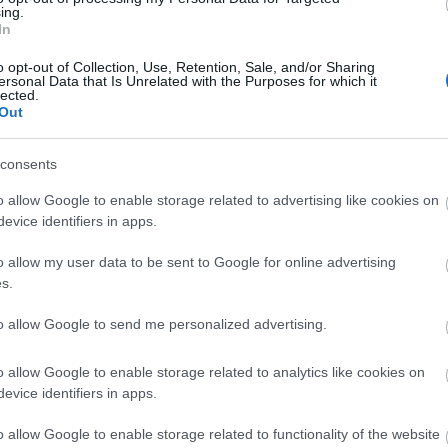
ιγοπροβάτων: Πάνω
Κινητοποιήσεις γ
ing.
In
πό 2.100 κρούσματα –
πληρωμές και
υστηρά μέτρα ενόψει
αυξημένο κόστος
o opt-out of Collection, Use, Retention, Sale, and/or Sharing
ersonal Data that Is Unrelated with the Purposes for which it
άσχα
παραγωγής
lected.
Out
consents
Αγροτικά
o allow Google to enable storage related to advertising like cookies on
evice identifiers in apps.
 Μαρ 2026
10:03
14 
o allow my user data to be sent to Google for online advertising
ov Agri-Wallet: Έρχεται η νέα
Στ
s.
ηφιακή «αγροτική κάρτα εργασίας»
Χα
ια διαφάνεια στις επιδοτήσεις
τη
to allow Google to send me personalized advertising.
o allow Google to enable storage related to analytics like cookies on
evice identifiers in apps.
Αγροτικά
Αγροτικά
o allow Google to enable storage related to functionality of the website