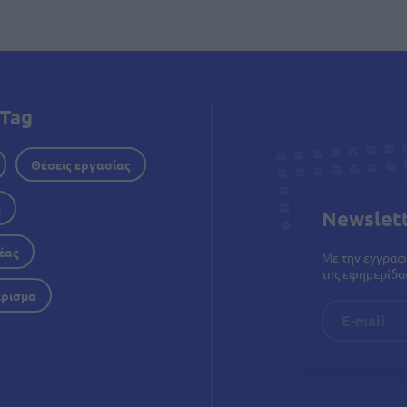
Tag
Θέσεις εργασίας
η
Newslet
έας
Με την εγγραφ
της εφημερίδας
έρισμα