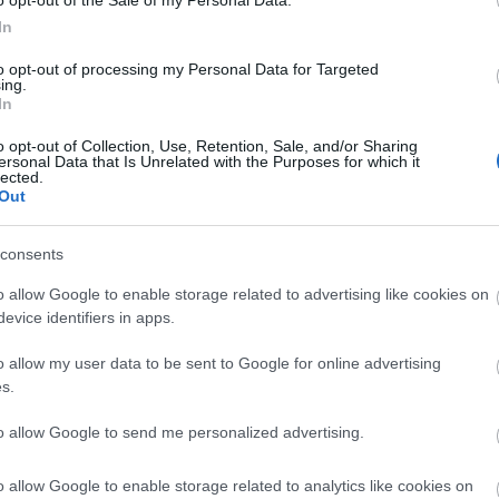
 Ιουλ 2026
10:02
27 Ιουλ 2026
07:51
In
ιώργος Καραμέρος:
Συνταγματική
ντάσσεται στην
Αναθεώρηση: Σή
to opt-out of processing my Personal Data for Targeted
ing.
λληνική Αριστερή
η κρίσιμη ψηφο
In
υμπαράταξη του
στη Βουλή – Τα 3
o opt-out of Collection, Use, Retention, Sale, and/or Sharing
λέξη Τσίπρα
άρθρα που προτεί
ersonal Data that Is Unrelated with the Purposes for which it
lected.
κυβέρνηση
Out
consents
o allow Google to enable storage related to advertising like cookies on
Πολιτική
evice identifiers in apps.
 Ιουλ 2026
11:11
23 
o allow my user data to be sent to Google for online advertising
ητσοτάκης: Δεν θα γίνουν εκλογές
Μή
s.
ο φθινόπωρο - «Δεν μπορώ να
αν
to allow Google to send me personalized advertising.
ροεξοφλήσω το αποτέλεσμα»
εί
κε
o allow Google to enable storage related to analytics like cookies on