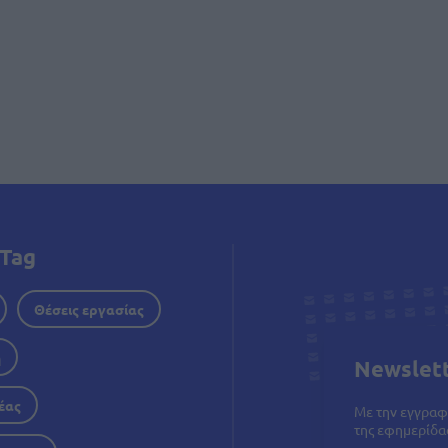
δοποίηση
Tag
Θέσεις εργασίας
η
Newslet
έας
Με την εγγραφ
της εφημερίδας