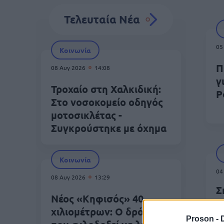
Τελευταία Νέα
05
Κοινωνία
Π
08 Αυγ 2026
14:08
γ
Τροχαίο στη Χαλκιδική:
P
Στο νοσοκομείο οδηγός
μοτοσικλέτας -
Συγκρούστηκε με όχημα
Κοινωνία
04
08 Αυγ 2026
13:29
Σ
Νέος «Κηφισός» 40
κ
χιλιομέτρων: Ο δρόμος
Β
Proson -