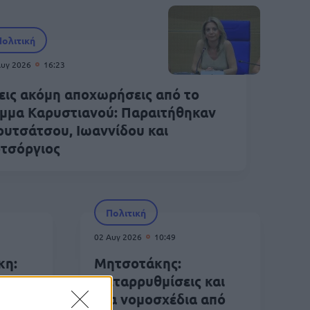
Πολιτική
Αυγ 2026
16:23
εις ακόμη αποχωρήσεις από το
μμα Καρυστιανού: Παραιτήθηκαν
υτσάτσου, Ιωαννίδου και
τσόργιος
Πολιτική
02 Αυγ 2026
10:49
κη:
Μητσοτάκης:
 τις
Μεταρρυθμίσεις και
ές
νέα νομοσχέδια από