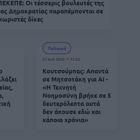
ΕΚΕΠΕ: Οι τέσσερις βουλευτές της
ας Δημοκρατίας παραπέμπονται σε
χωριστές δίκες
Πολιτική
21 Ιουλ 2026
15:22
ο
Κουτσούμπας: Απαντά
λλάζει
σε Μητσοτάκη για ΑΙ -
είας,
«Η Τεχνητή
α,
Νοημοσύνη βρήκε σε 5
τική
δευτερόλεπτα αυτά
δεν άκουσε εδώ και
κάποια χρόνια»