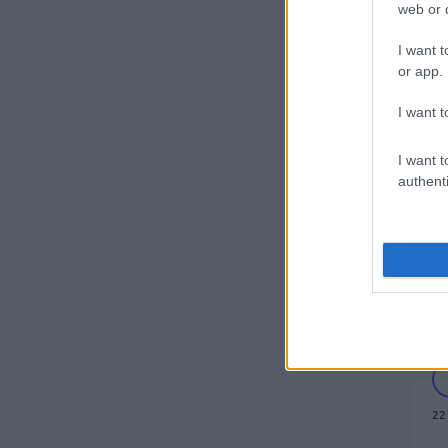
φορείς πρέπει να
web or d
ενημερώσετε μετά την
I want t
έκδοση
or app.
23
I want t
Παιδεία
Σ
08 Αυγ 2026
11:18
I want t
α
authenti
σ
Τι σημαίνει η λέξη
δ
«σιγαλός»
ά
ε
Κοινωνία
08 Αυγ 2026
10:53
Κορυφώνεται η έξοδος
του Αυγούστου – Πάνω
από 56.000 ταξιδιώτες
22
στα λιμάνια της Αττικής