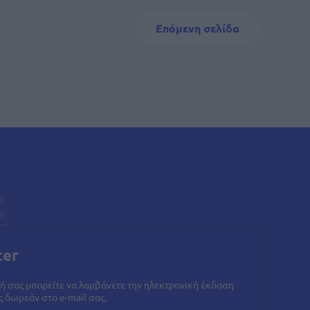
Next page
Επόμενη σελίδα
ter
ή σας μπορείτε να λαμβάνετε την ηλεκτρονική έκδοση
 δωρεάν στο e-mail σας.