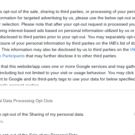
είναι οι τεράστιε
ελλείψεις σε μέσ
to opt-out of the sale, sharing to third parties, or processing of your per
προσωπικό»
formation for targeted advertising by us, please use the below opt-out s
r selection. Please note that after your opt-out request is processed y
eing interest-based ads based on personal information utilized by us or
disclosed to third parties prior to your opt-out. You may separately opt-
losure of your personal information by third parties on the IAB’s list of
. This information may also be disclosed by us to third parties on the
IA
Πολιτική
Participants
that may further disclose it to other third parties.
 Ιουλ 2026
09:22
27 
 that this website/app uses one or more Google services and may gath
έο ασφαλιστικό νομοσχέδιο στη
Νέ
including but not limited to your visit or usage behaviour. You may click 
 to Google and its third-party tags to use your data for below specifi
ουλή: Τι αλλάζει στην
δι
ogle consent section.
παγγελματική ασφάλιση για
θέ
ργαζόμενους και επιχειρήσεις
l Data Processing Opt Outs
o opt-out of the Sharing of my personal data.
In
Πολιτική
Πολιτική
o opt-out of the Sale of my Personal Data.