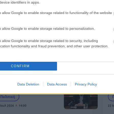
evice identifiers in apps.
o allow Google to enable storage related to functionality of the website
Πολιτική
Πολιτική
 Ιουλ 2026
10:32
22 Ιουλ 2026
17:55
o allow Google to enable storage related to personalization.
υνταγματική
Τέμπη: Ο εισαγγε
o allow Google to enable storage related to security, including
ναθεώρηση: Ξεκινά
πρότεινε την
cation functionality and fraud prevention, and other user protection.
τη Βουλή η
παραπομπή
ιαδικασία – Ποια
Τριαντόπουλου σ
ρθρα βρίσκονται στο
Ειδικό Δικαστήρι
CONFIRM
πίκεντρο
Data Deletion
Data Access
Privacy Policy
Πολιτική
 Ιουλ 2026
14:00
22 