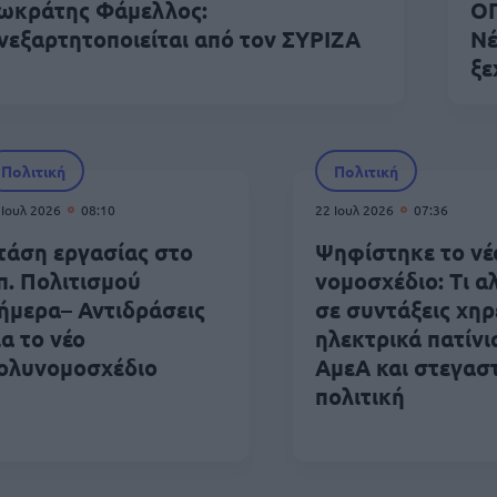
ωκράτης Φάμελλος:
ΟΠ
νεξαρτητοποιείται από τον ΣΥΡΙΖΑ
Νέ
ξε
Πολιτική
Πολιτική
 Ιουλ 2026
08:10
22 Ιουλ 2026
07:36
τάση εργασίας στο
Ψηφίστηκε το νέ
π. Πολιτισμού
νομοσχέδιο: Τι α
ήμερα– Αντιδράσεις
σε συντάξεις χηρ
ια το νέο
ηλεκτρικά πατίνι
ολυνομοσχέδιο
ΑμεΑ και στεγασ
πολιτική