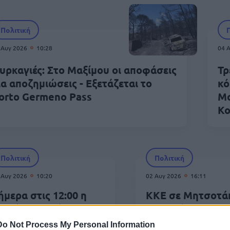
Πολιτική
 Αυγ 2026
10:28
04 
υρκαγιές: Στο Μαξίμου οι αποφάσεις
Τρ
ια αποζημιώσεις - Εξετάζεται το
κό
orto Germeno Pass
Μο
Κο
Πολιτική
Πολιτική
 Αυγ 2026
10:20
02 Αυγ 2026
16:11
ήμερα στις 12:00 η
ΚΚΕ σε Μητσοτά
ηδεία του Γιάννη
«Προσάναμμα για
αρβιτσιώτη
μεγάλες πυρκαγι
Do Not Process My Personal Information