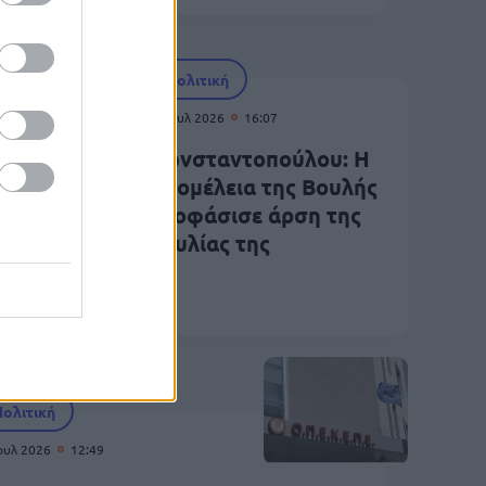
Πολιτική
22 Ιουλ 2026
16:07
λέας
Κωνσταντοπούλου: Η
Ολομέλεια της Βουλής
αποφάσισε άρση της
το
ασυλίας της
ο
Πολιτική
Ιουλ 2026
12:49