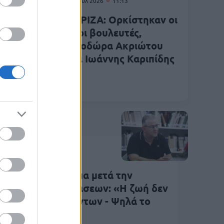
24 Ιουλ 2026
11:13
ΣΥΡΙΖΑ: Ορκίστηκαν οι
μερα
νέοι βουλευτές,
φορία
Θεοδώρα Ακριώτου
3
και Ιωάννης Καριπίδης
νει η
Πολιτική
Ιουλ 2026
12:09
νυμα Κουτσούμπα μετά την
ακοίνωση των βάσεων: «Η ζωή δεν
ναι λίστα επιτυχόντων - Ψηλά το
φάλι»