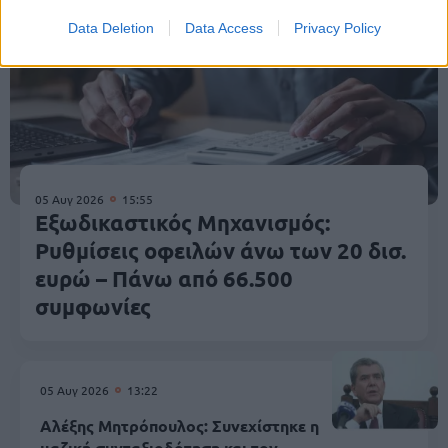
Data Deletion
Data Access
Privacy Policy
05 Αυγ 2026
15:55
Εξωδικαστικός Μηχανισμός:
Ρυθμίσεις οφειλών άνω των 20 δισ.
ευρώ – Πάνω από 66.500
συμφωνίες
05 Αυγ 2026
13:22
Αλέξης Μητρόπουλος: Συνεχίστηκε η
μαζική συνταξιοδότηση και τον