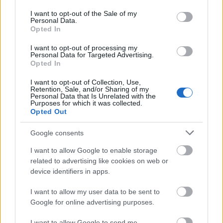
use your data for below specified purposes in below Google
consent section.
I want to opt-out of the Sale of my
Personal Data.
Άρθρα
Opted In
I want to opt-out of processing my
Personal Data for Targeted Advertising.
Opted In
Κοινωνία
ΟΑΕΔ
I want to opt-out of Collection, Use,
Retention, Sale, and/or Sharing of my
05 Αυγ 2026
09:10
05 Αυγ 2
Personal Data that Is Unrelated with the
Purposes for which it was collected.
Opted Out
Τουρισμός για Όλους 2026:
ΔΥΠΑ/Ο
Ανοίγει σήμερα η πλατφόρμα -
προσλή
Google consents
Ποια ΑΦΜ κάνουν αίτηση
αιτήσε
I want to allow Google to enable storage
related to advertising like cookies on web or
device identifiers in apps.
I want to allow my user data to be sent to
Google for online advertising purposes.
I want to allow Google to send me