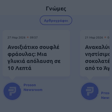
Γνώμες
Αρθρογράφοι
27 Μαρ 2026
09:57
21 Μαρ 2026
08
Ανοιξιάτικο σουφλέ
Ανακαλύψ
φράουλας: Μια
νηστίσιμο
γλυκιά απόλαυση σε
σοκολατέν
10 Λεπτά
από το Άγ
Proson
Newsroom
Proso
News