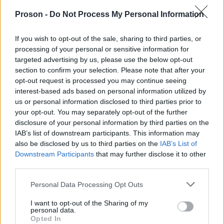
Υπολογισμός ΦΠΑ
Proson -
Do Not Process My Personal Information
Υπολογίστε εύκολα τον ΦΠΑ (Φόρο Προστιθέμενης Αξίας) μέσω
If you wish to opt-out of the sale, sharing to third parties, or
του εργαλείου υπολογισμού.
processing of your personal or sensitive information for
targeted advertising by us, please use the below opt-out
Περισσότερα
section to confirm your selection. Please note that after your
opt-out request is processed you may continue seeing
interest-based ads based on personal information utilized by
us or personal information disclosed to third parties prior to
your opt-out. You may separately opt-out of the further
disclosure of your personal information by third parties on the
Δημοφιλή
IAB’s list of downstream participants. This information may
also be disclosed by us to third parties on the
IAB’s List of
Tags
Downstream Participants
that may further disclose it to other
third parties.
Please note that this website/app uses one or more Google
Προσλήψεις
Θέσεις εργασίας
Αυτοδιοίκηση
Personal Data Processing Opt Outs
services and may gather and store information including but
not limited to your visit or usage behaviour. You may click to
I want to opt-out of the Sharing of my
Ιδιωτικός τομέας
Κοινωνικό Μέρισμα
personal data.
grant or deny consent to Google and its third-party tags to
Opted In