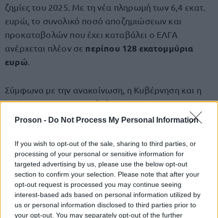
ζημίες του 2025. Με τη νέα πληρωμή των 6,4 εκατ.
ευρώ, το συνολικό ποσό αποζημιώσεων και
προκαταβολών που έχει καταβάλει ο ΕΛΓΑ
περίπου 128 εκατομμύρια
ανέρχεται πλέον σε
ευρώ
.
Σύμφωνα με την ανακοίνωση, η Κυβέρνηση και η
Διοίκηση του ΕΛΓΑ επιβεβαιώνουν έμπρακτα τη
στήριξή τους στους ασφαλισμένους αγρότες,
Proson -
Do Not Process My Personal Information
οικονομική
διασφαλίζοντας ταυτόχρονα την
ευρωστία και τη φερεγγυότητα
του Οργανισμού,
If you wish to opt-out of the sale, sharing to third parties, or
processing of your personal or sensitive information for
ώστε να ανταποκρίνεται απρόσκοπτα στις
targeted advertising by us, please use the below opt-out
υποχρεώσεις του απέναντι στους παραγωγούς.
section to confirm your selection. Please note that after your
opt-out request is processed you may continue seeing
interest-based ads based on personal information utilized by
us or personal information disclosed to third parties prior to
your opt-out. You may separately opt-out of the further