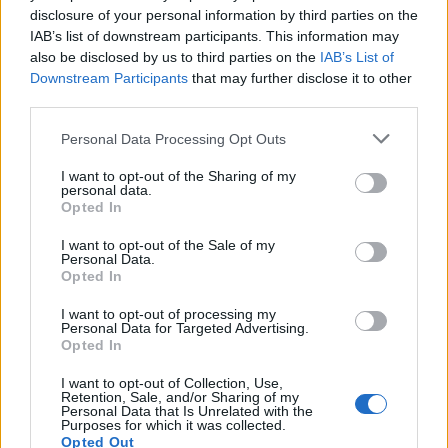
ΑΣΕΠ: Πιστοποίηση Αγγλικών σε
disclosure of your personal information by third parties on the
μόνο 2 ημέρες στα χέρια σας
IAB’s list of downstream participants. This information may
also be disclosed by us to third parties on the
IAB’s List of
Downstream Participants
that may further disclose it to other
third parties.
Please note that this website/app uses one or more Google
Personal Data Processing Opt Outs
services and may gather and store information including but
ΑΣΕΠ: Εξ αποστάσεως η πιο Εύκολη
not limited to your visit or usage behaviour. You may click to
I want to opt-out of the Sharing of my
personal data.
Πιστοποίηση Υπολογιστών σε 2
grant or deny consent to Google and its third-party tags to
Opted In
use your data for below specified purposes in below Google
μέρες
consent section.
I want to opt-out of the Sale of my
Personal Data.
Opted In
I want to opt-out of processing my
Personal Data for Targeted Advertising.
Μάθε πρώτος όλες τις σημαντικές
Opted In
ειδήσεις.
I want to opt-out of Collection, Use,
Βάλε το proson.gr στα αποτελέσματα
Retention, Sale, and/or Sharing of my
Personal Data that Is Unrelated with the
αναζήτησης της Google
Purposes for which it was collected.
Opted Out