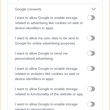
Google consents
I want to allow Google to enable storage
Δημοφιλείς Ειδήσεις
related to advertising like cookies on web or
device identifiers in apps.
I want to allow my user data to be sent to
Google for online advertising purposes.
e-ΕΦΚΑ: Έως 846 ευρώ επιπλέον στη
σύνταξη – Ποιοι δικαιούνται τα
I want to allow Google to send me
χρήματα
personalized advertising.
I want to allow Google to enable storage
related to analytics like cookies on web or
Πυροσβεστική Σχολή: Νέος
device identifiers in apps.
κανονισμός για δόκιμους – Τι αλλάζει
I want to allow Google to enable storage
σε διαμονή, σίτιση και πρακτική
related to functionality of the website or app.
εκπαίδευση
I want to allow Google to enable storage
related to personalization.