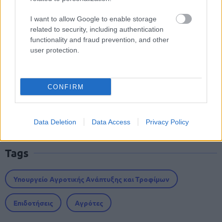
ΔΥΠΑ: Ευκαιρία συνταξιοδότησης για
I want to allow Google to enable storage
related to security, including authentication
8.000 ανέργους άνω των 55 ετών –
functionality and fraud prevention, and other
Ξεκίνησαν οι αιτήσεις
user protection.
ΥΠΕΣ: Προγραμματισμός προσλήψεων
CONFIRM
2027 - Παρατείνεται το Β' Στάδιο
Data Deletion
Data Access
Privacy Policy
Tags
Υπουργείο Αγροτικής Ανάπτυξης και Τροφίμων
Επιδοτήσεις
Αγρότες