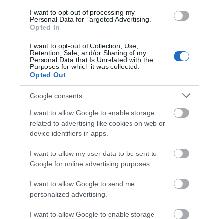
I want to opt-out of processing my
Personal Data for Targeted Advertising.
Opted In
I want to opt-out of Collection, Use,
Retention, Sale, and/or Sharing of my
Personal Data that Is Unrelated with the
Purposes for which it was collected.
ΑΣΕΠ: Εξ αποστάσεως η πιο Εύκολη
Opted Out
Πιστοποίηση Υπολογιστών σε 2
μέρες
Google consents
I want to allow Google to enable storage
related to advertising like cookies on web or
device identifiers in apps.
Μάθε πρώτος όλες τις σημαντικές
I want to allow my user data to be sent to
Google for online advertising purposes.
ειδήσεις.
Βάλε το proson.gr στα αποτελέσματα
I want to allow Google to send me
αναζήτησης της Google
personalized advertising.
I want to allow Google to enable storage