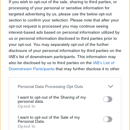
If you wish to opt-out of the sale, sharing to third parties, or
Οι οδηγοί καλούνται να ακολουθούν πιστά την
processing of your personal or sensitive information for
εργοταξιακή και προειδοποιητική σήμανση που
targeted advertising by us, please use the below opt-out
έχει τοποθετηθεί στη Νέα Εθνική Οδό Αθηνών –
section to confirm your selection. Please note that after your
opt-out request is processed you may continue seeing
Κορίνθου πριν από τις εισόδους της Αττικής Οδού,
interest-based ads based on personal information utilized by
καθώς και να συμμορφώνονται με τις οδηγίες της
us or personal information disclosed to third parties prior to
Τροχαίας.
your opt-out. You may separately opt-out of the further
disclosure of your personal information by third parties on the
IAB’s list of downstream participants. This information may
Οι ρυθμίσεις ενδέχεται να προκαλέσουν αυξημένη
also be disclosed by us to third parties on the
IAB’s List of
κίνηση τις ώρες αιχμής, γι’ αυτό συνιστάται
Downstream Participants
that may further disclose it to other
third parties.
έγκαιρος προγραμματισμός μετακινήσεων,
ιδιαίτερα για όσους κατευθύνονται προς το
Please note that this website/app uses one or more Google
Personal Data Processing Opt Outs
services and may gather and store information including but
Αεροδρόμιο.
not limited to your visit or usage behaviour. You may click to
I want to opt-out of the Sharing of my
personal data.
grant or deny consent to Google and its third-party tags to
Opted In
use your data for below specified purposes in below Google
consent section.
I want to opt-out of the Sale of my
ΑΣΕΠ: Πιστοποίηση Αγγλικών σε
Personal Data.
Opted In
μόνο 2 ημέρες στα χέρια σας