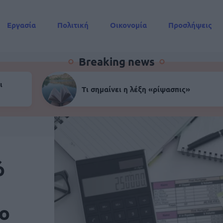
Εργασία
Πολιτική
Οικονομία
Προσλήψεις
Συντάξεις
Breaking news
ι
Τι σημαίνει η λέξη «ρίψασπις»
ό
ο