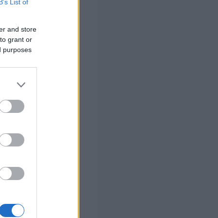
B’s List of
er and store
ιτουργήσει ως ένα
to grant or
υ, αλλά και για
ed purposes
δουν.
αι ξεπερνούν
 Στρατηγικής για