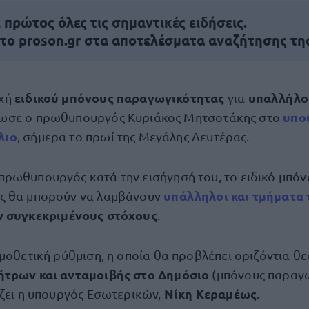
πρώτος όλες τις σημαντικές ειδήσεις.
 το proson.gr στα αποτελέσματα αναζήτησης τη
ειδικού μπόνους παραγωγικότητας
υπαλλήλο
οχή
για
υπο
ωσε ο πρωθυπουργός Κυριάκος Μητσοτάκης στο
λιο
, σήμερα το πρωί της Μεγάλης Δευτέρας.
ρωθυπουργός κατά την εισήγησή του, το ειδικό μπόν
υπάλληλοι και τμήματα
ς θα μπορούν να λαμβάνουν
ν συγκεκριμένους στόχους
.
ομοθετική ρύθμιση, η οποία θα προβλέπει οριζόντια 
ήτρων και ανταμοιβής στο Δημόσιο
(μπόνους παραγω
Νίκη Κεραμέως
άζει η υπουργός Εσωτερικών,
.