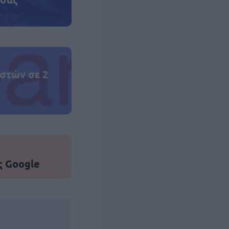
στών σε 2
ς Google