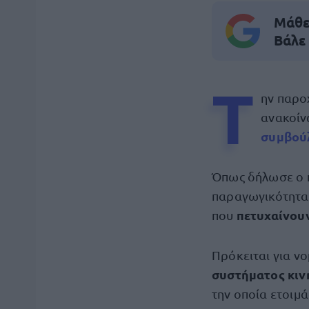
Μάθε 
Βάλε
Τ
ην παρ
ανακοίν
συμβού
Όπως δήλωσε ο π
παραγωγικότητα
πετυχαίνου
που
Πρόκειται για ν
συστήματος κιν
την οποία ετοιμ