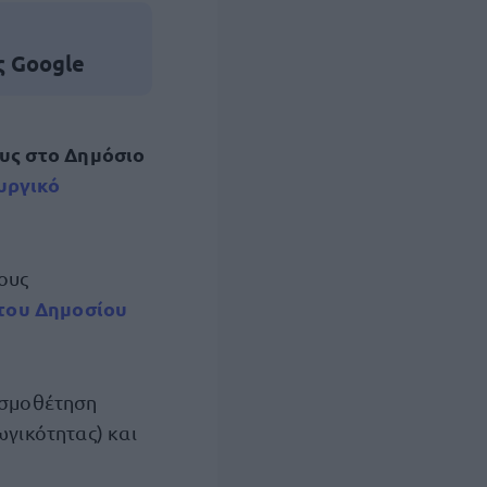
ς Google
υς στο Δημόσιο
υργικό
ους
 του Δημοσίου
θεσμοθέτηση
γικότητας) και