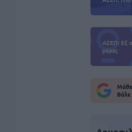
ΑΣΕΠ: Εξ 
μέρες
Μάθε 
Βάλε
Δημοφιλ