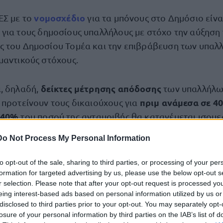
νομοσχέδιο
ΕΣ με το
για τα μπόνους στο Δημόσιο είνα
για τους δημοσίους υπαλλήλους με στόχο την αύξηση 
 του Δημοσίου Τομέα και την επιβράβευση των υπαλ
μαντικούς στόχους.
δείκτες μέτρησης απόδοσης
, δηλαδή,
των υπαλλήλων
πριμ ανάμεσα σε 40
 προτείνουν τους δικαιούχους για
40%
του ποσού της ανταμοιβής θα κατανέμεται ισομ
60%
ι το
ανάλογα με την προσφορά του καθενός.
Do Not Process My Personal Information
, οι προϊστάμενοι εκείνοι που θα ανάβουν στους υπαλ
to opt-out of the sale, sharing to third parties, or processing of your per
 το μπόνους, το ανώτατο όριο του οποίου θα είναι στ
formation for targeted advertising by us, please use the below opt-out s
r selection. Please note that after your opt-out request is processed y
. Η μετάφραση σε ευρώ δεν έχει προσδιοριστεί, καθώ
eing interest-based ads based on personal information utilized by us or
ύν, ωστόσο, οι εκτιμήσεις δεδομένης της πιλοτικής ε
disclosed to third parties prior to your opt-out. You may separately opt-
ις διατάξεις του νόμου 4942 που ψηφίστηκε το καλοκα
losure of your personal information by third parties on the IAB’s list of