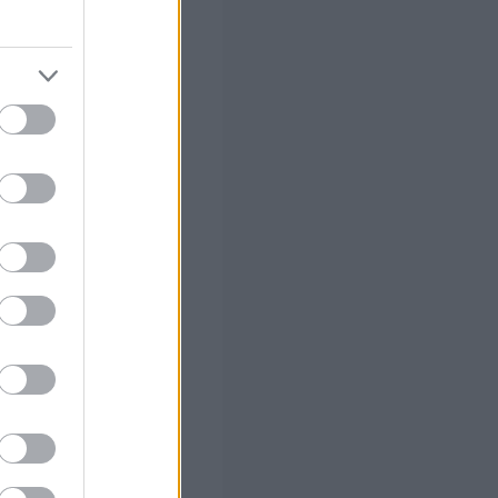
ν Λευτέρη
γανώσεις, β)
ης και
 υφυπουργό Βιβή
ανταμοιβής των
ν Κωστή
οσχεδίου για το
μοσχεδίου για
η Σύμβαση