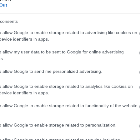
υπουργό Αγροτικής Ανάπτυξης
από τον
και Τροφίμω
Out
 νομοθετικών πρωτοβουλιών: α) Διεπαγγελματικές ορ
αι προστασία ακινήτων υπουργείου Αγροτικής Ανάπτυξ
consents
o allow Google to enable storage related to advertising like cookies on
evice identifiers in apps.
πό την υπουργό Εσωτερικών Νίκη Κεραμέως και την
o allow my user data to be sent to Google for online advertising
σύστημα κινήτρων και 
ννη του νομοσχεδίου για το
s.
παλλήλων
,
to allow Google to send me personalized advertising.
πό τον υπουργό Εθνικής Οικονομίας και Οικονομικώ
ι τον αναπληρωτή υπουργό Νίκο Παπαθανάση του νομ
o allow Google to enable storage related to analytics like cookies on
evice identifiers in apps.
ιακό Πρόγραμμα Δημοσίων Επενδύσεων
,
o allow Google to enable storage related to functionality of the website
νο
πό τον υπουργό Δικαιοσύνης Γιώργο Φλωρίδη του
 του Συμβουλίου της Επικρατείας
,
o allow Google to enable storage related to personalization.
 την υπουργό Πολιτισμού Λίνα Μενδώνη σχετικά με τ
o allow Google to enable storage related to security, including