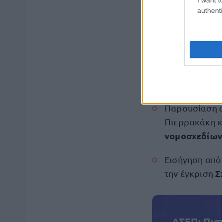
Δωρεάς για τ
authenti
εκπόνησης μελ
Εθνικό Αρχα
Παρουσίαση α
μέτρα εφαρμο
γεωγραφικών
Παρουσίαση α
Πιερρακάκη κ
νομοσχεδίω
Εισήγηση από
Σ
την έγκριση
ΑΣΕΠ: Πισ