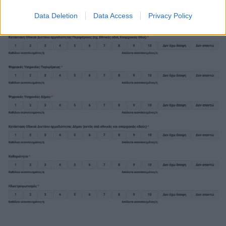
και Περιφερειών;
»
Data Deletion
Data Access
Privacy Policy