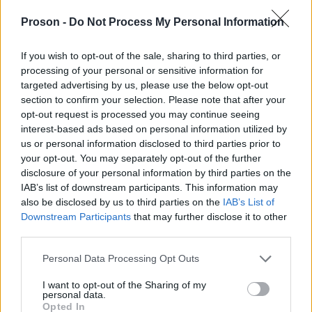
Proson -
Do Not Process My Personal Information
If you wish to opt-out of the sale, sharing to third parties, or
processing of your personal or sensitive information for
targeted advertising by us, please use the below opt-out
section to confirm your selection. Please note that after your
opt-out request is processed you may continue seeing
interest-based ads based on personal information utilized by
us or personal information disclosed to third parties prior to
your opt-out. You may separately opt-out of the further
disclosure of your personal information by third parties on the
IAB’s list of downstream participants. This information may
also be disclosed by us to third parties on the
IAB’s List of
Downstream Participants
that may further disclose it to other
third parties.
Please note that this website/app uses one or more Google
Personal Data Processing Opt Outs
services and may gather and store information including but
not limited to your visit or usage behaviour. You may click to
I want to opt-out of the Sharing of my
Αξιολόγηση Υπηρεσιών
personal data.
grant or deny consent to Google and its third-party tags to
Αυτοδιοίκησης
Opted In