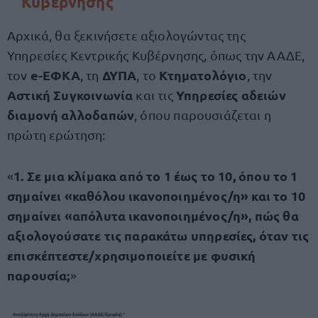
Κυβέρνησης
Αρχικά, θα ξεκινήσετε αξιολογώντας της
Υπηρεσίες Κεντρικής Κυβέρνησης, όπως την ΑΑΔΕ,
e-ΕΦΚΑ
ΔΥΠΑ
Κτηματολόγιο
τον
, τη
, το
, την
Αστική Συγκοινωνία
Υπηρεσίες αδειών
και τις
διαμονή αλλοδαπών
, όπου παρουσιάζεται η
πρώτη ερώτηση:
1. Σε μια κλίμακα από το 1 έως το 10, όπου το 1
«
σημαίνει «καθόλου ικανοποιημένος/η» και το 10
σημαίνει «απόλυτα ικανοποιημένος/η», πώς θα
αξιολογούσατε τις παρακάτω υπηρεσίες, όταν τις
επισκέπτεστε/χρησιμοποιείτε με φυσική
παρουσία;
»