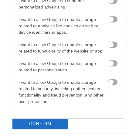
I want to allow Google to send me
Πρωτοβάθμιας και Δευτεροβάθμιας Εκπαίδευσης,
personalized advertising.
Παιδικοί / Βρεφικοί Σταθμοί, Χώροι Πρασίνου /
I want to allow Google to enable storage
Πάρκα, Παιδικές Χαρές, Χώροι Στάθμευσης,
related to analytics like cookies on web or
Δημοτικά Ιατρεία, Ανακύκλωση απορριμμάτων,
device identifiers in apps.
Υπηρεσία Δόμησης (Πολεοδομία), Δημοτική
I want to allow Google to enable storage
Συγκοινωνία, Κατάσταση πεζοδρομίων, Υποδομές
related to functionality of the website or app.
για ΑμεΑ (πχ. Ράμπες σε πεζοδρόμια, θέσεις
αναπήρων), Κέντρα Εξυπηρέτησης Πολιτών,
I want to allow Google to enable storage
related to personalization.
Δημοτική Αστυνομία, Πρόγραμμα διαχείρισης
αδέσποτων ζώων συντροφιάς (σκύλων και γατών)
I want to allow Google to enable storage
related to security, including authentication
functionality and fraud prevention, and other
Σε μια κλίμακα
Η πρώτη ερώτηση είναι η εξής: «
user protection.
από το 1 έως το 10, όπου το 1 σημαίνει «καθόλου
ικανοποιημένος/η» και το 10 σημαίνει «απόλυτα
ικανοποιημένος/η» πώς θα αξιολογούσατε τις
CONFIRM
παρακάτω υπηρεσίες, αρμοδιότητας των Δήμων