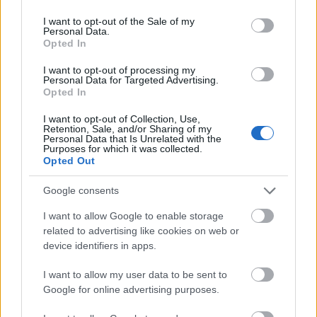
use your data for below specified purposes in below Google
consent section.
I want to opt-out of the Sale of my
Στη συνέχεια θα αξιολογήσετε της υπηρεσίες της
Personal Data.
Opted In
αυτοδιοίκησης. Οι απαντήσεις που αφορούν την
δήμους και περιφέρειες
αυτοδιοίκηση (
) αφορούν
I want to opt-out of processing my
Personal Data for Targeted Advertising.
το δήμο (και επομένως και την περιφέρεια) που
Opted In
έχετε δηλώσει ως μόνιμη κατοικία στο Εθνικό
I want to opt-out of Collection, Use,
Μητρώο Επικοινωνίας.
Retention, Sale, and/or Sharing of my
Personal Data that Is Unrelated with the
Purposes for which it was collected.
Opted Out
Μπορείτε να αξιολογήσετε τα
ακόλουθα
: Κατάσταση Οδικού Δικτύου
Google consents
αρμοδιότητας Περιφέρειας , Ψηφιακές Υπηρεσίες
I want to allow Google to enable storage
Περιφέρειας, Ψηφιακές Υπηρεσίες Δήμου,
related to advertising like cookies on web or
device identifiers in apps.
Κατάσταση Οδικού Δικτύου αρμοδιότητας Δήμου,
Καθαριότητα, Ηλεκτροφωτισμός, Κοινωνικές
I want to allow my user data to be sent to
Υπηρεσίες, ΚΑΠΗ / Λέσχες Φιλίας, Πρόγραμμα
Google for online advertising purposes.
«Βοήθεια στο Σπίτι», Υποδομές σχολικών κτιρίων