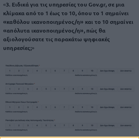
3. Ειδικά για τις υπηρεσίες του Gov.gr, σε μια
«
κλίμακα από το 1 έως το 10, όπου το 1 σημαίνει
«καθόλου ικανοποιημένος/η» και το 10 σημαίνει
«απόλυτα ικανοποιημένος/η», πώς θα
αξιολογούσατε τις παρακάτω ψηφιακές
υπηρεσίες;
»