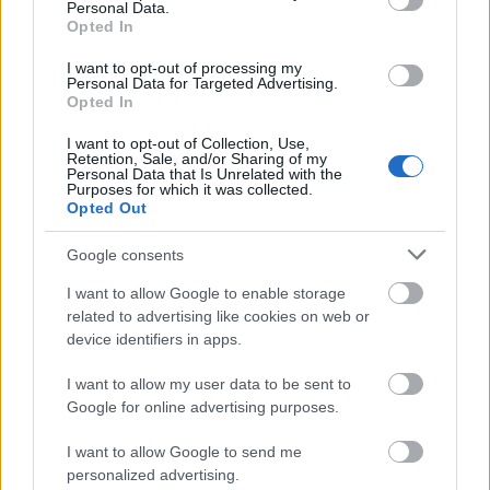
Personal Data.
μόνο 2 ημέρες στα χέρια σας
Opted In
I want to opt-out of processing my
Personal Data for Targeted Advertising.
Opted In
I want to opt-out of Collection, Use,
Retention, Sale, and/or Sharing of my
ΑΣΕΠ: Εξ αποστάσεως η πιο Εύκολη
Personal Data that Is Unrelated with the
Purposes for which it was collected.
Πιστοποίηση Υπολογιστών σε 2
Opted Out
μέρες
Google consents
I want to allow Google to enable storage
related to advertising like cookies on web or
device identifiers in apps.
Μάθε πρώτος όλες τις σημαντικές
I want to allow my user data to be sent to
ειδήσεις.
Google for online advertising purposes.
Βάλε το proson.gr στα αποτελέσματα
αναζήτησης της Google
I want to allow Google to send me
personalized advertising.