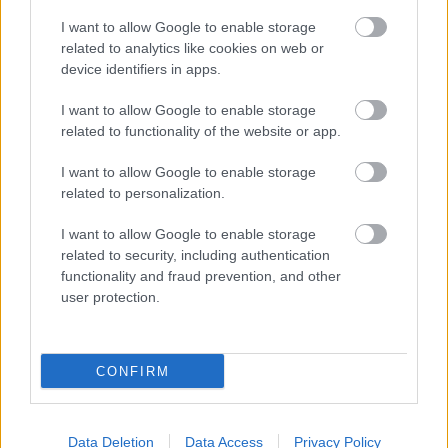
I want to allow Google to enable storage
related to analytics like cookies on web or
device identifiers in apps.
Δημοφιλείς Ειδήσεις
I want to allow Google to enable storage
related to functionality of the website or app.
Τουρισμός για Όλους 2026: Ποιοι
I want to allow Google to enable storage
μπορούν να κάνουν αίτηση σήμερα –
related to personalization.
Voucher έως 600 ευρώ
I want to allow Google to enable storage
related to security, including authentication
functionality and fraud prevention, and other
user protection.
ΑΣΕΠ: Δύο νέοι γραπτοί διαγωνισμοί
για διορισμούς στο Δημόσιο
CONFIRM
Προσλήψεις στο Αρχαιολογικό
Μουσείο Ηρακλείου χωρίς πτυχίο -
Data Deletion
Data Access
Privacy Policy