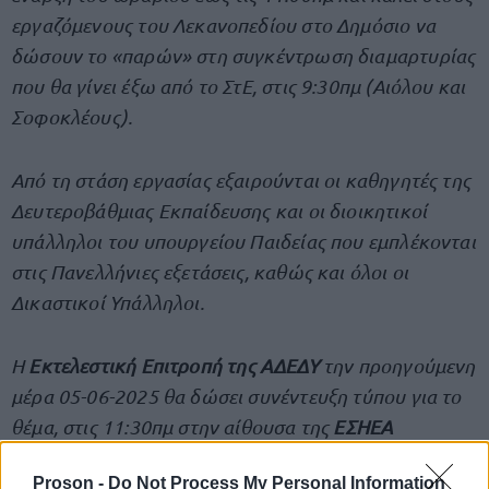
εργαζόμενους του Λεκανοπεδίου στο Δημόσιο να
δώσουν το «παρών» στη συγκέντρωση διαμαρτυρίας
που θα γίνει έξω από το ΣτΕ, στις 9:30πμ (Αιόλου και
Σοφοκλέους).
Από τη στάση εργασίας εξαιρούνται οι καθηγητές της
Δευτεροβάθμιας Εκπαίδευσης και οι διοικητικοί
υπάλληλοι του υπουργείου Παιδείας που εμπλέκονται
στις Πανελλήνιες εξετάσεις, καθώς και όλοι οι
Δικαστικοί Υπάλληλοι.
Η
Εκτελεστική Επιτροπή της ΑΔΕΔΥ
την προηγούμενη
μέρα 05-06-2025 θα δώσει συνέντευξη τύπου για το
θέμα, στις 11:30πμ στην αίθουσα της
ΕΣΗΕΑ
(Ακαδημίας 20).
Proson -
Do Not Process My Personal Information