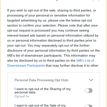
Καλούμε τα Νομαρχιακά Τμήματα της ΑΔΕΔΥ,
If you wish to opt-out of the sale, sharing to third parties, or
ολόκληρης της χώρας να δώσουν συνεντεύξεις
processing of your personal or sensitive information for
τύπου και να προχωρήσουν σε δράσεις στις 6 Ιουνίου
targeted advertising by us, please use the below opt-out
section to confirm your selection. Please note that after your
(ανάρτηση πανό στις υπηρεσίες, ενημέρωση κοινού
opt-out request is processed you may continue seeing
κτλ), προκειμένου να αναδειχθεί το θέμα. Σας
interest-based ads based on personal information utilized by
επισημαίνουμε, επίσης, ότι στις 5 Ιουνίου θα
us or personal information disclosed to third parties prior to
your opt-out. You may separately opt-out of the further
πραγματοποιηθεί στην Αθήνα συνεδρίαση του
disclosure of your personal information by third parties on the
Γενικού Συμβουλίου της Α.Δ.Ε.Δ.Υ. το οποίο και θα
IAB’s list of downstream participants. This information may
αποφασίσει για την παραπέρα δράση και διεκδίκηση
also be disclosed by us to third parties on the
IAB’s List of
Downstream Participants
that may further disclose it to other
του 13ου και 14ου μισθού.
third parties.
Please note that this website/app uses one or more Google
Personal Data Processing Opt Outs
Από την Εκτελεστική Επιτροπή της ΑΔΕΔΥ»
services and may gather and store information including but
not limited to your visit or usage behaviour. You may click to
I want to opt-out of the Sharing of my
personal data.
grant or deny consent to Google and its third-party tags to
Opted In
use your data for below specified purposes in below Google
ΑΣΕΠ: Πιστοποίηση Αγγλικών σε
consent section.
I want to opt-out of the Sale of my