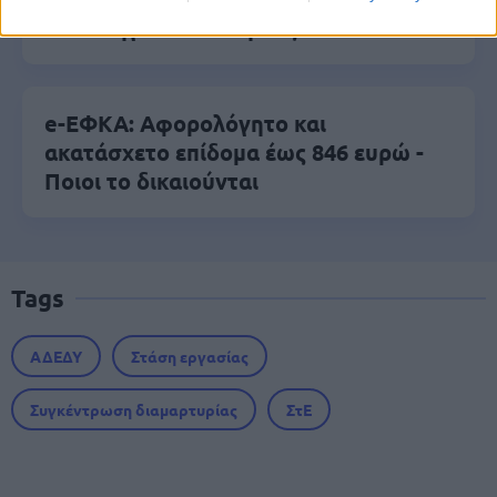
Πότε λήγουν οι αιτήσεις
e-ΕΦΚΑ: Αφορολόγητο και
ακατάσχετο επίδομα έως 846 ευρώ -
Ποιοι το δικαιούνται
Tags
ΑΔΕΔΥ
Στάση εργασίας
Συγκέντρωση διαμαρτυρίας
ΣτΕ