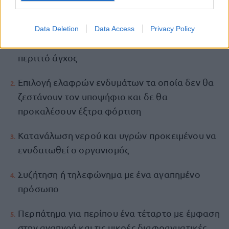
Σωματική άσκηση μερικές ώρες πριν την
Data Deletion
Data Access
Privacy Policy
συνέντευξη προκειμένου να αποβάλει το
περιττό άγχος
Επιλογή ελαφρών ενδυμάτων τα οποία δεν θα
ζεστάνουν τον υποψήφιο και δε θα
προκαλέσουν έξτρα φόρτιση
Κατανάλωση νερού και υγρών προκειμένου να
ενυδατωθεί ο οργανισμός
Συζήτηση ή τηλεφώνημα με ένα αγαπημένο
πρόσωπο
Περπάτημα για περίπου ένα τέταρτο με έμφαση
στην αναπνοή και τις μικρές διαφραγματικές