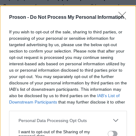
βιογραφικού τους
και όχι στην ορθή παρουσίαση
του εαυτού τους. Ειδικότερα αρκετοί υποψήφιοι
Proson -
Do Not Process My Personal Information
βλέποντας τους συνεντευξιαστές να κρατούν
μπροστά τους το βιογραφικό τους, συνηθίζουν να
If you wish to opt-out of the sale, sharing to third parties, or
processing of your personal or sensitive information for
μπαίνουν στη διαδικασία ανάλυσης του χωρίς να
targeted advertising by us, please use the below opt-out
επικεντρώνονται στην καλλιέργεια της συζήτησης
section to confirm your selection. Please note that after your
με πιο αυθόρμητο και επικοινωνιακό τρόπο. Η
opt-out request is processed you may continue seeing
interest-based ads based on personal information utilized by
επικέντρωση στα βασικά χαρακτηριστικά του
us or personal information disclosed to third parties prior to
υποψήφιου, στις φιλοδοξίες του, τα βήματα του
your opt-out. You may separately opt-out of the further
αλλά και τις μελλοντικές του βλέψεις για το
disclosure of your personal information by third parties on the
IAB’s list of downstream participants. This information may
αντικείμενο στο οποίο επιθυμεί να εργαστεί, πέραν
also be disclosed by us to third parties on the
IAB’s List of
της παρουσίασης των σπουδών και της εργασιακής
Downstream Participants
that may further disclose it to other
του εμπειρίας, δίνουν μία πρόσθετη ευθύτητα στον
third parties.
λόγο του, προσφέρουν μία πιο φυσική χροιά στη
Please note that this website/app uses one or more Google
Personal Data Processing Opt Outs
συνέντευξη και κάνουν το κλίμα ακόμη πιο
services and may gather and store information including but
not limited to your visit or usage behaviour. You may click to
I want to opt-out of the Sharing of my
ευχάριστο τόσο για τον εργοδότη αλλά και τον