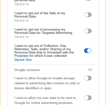
personal data.
grant or deny consent to Google and its third-party tags to
Opted In
υποψήφιο.
use your data for below specified purposes in below Google
consent section.
I want to opt-out of the Sale of my
Personal Data.
5. Διατηρήστε ορθή στάση σώματος
Opted In
I want to opt-out of processing my
Εκτός των επικοινωνιακών δεξιοτήτων ένας νέος
Personal Data for Targeted Advertising.
Opted In
υποψήφιος καλείται να παρουσιάσει και την
βέλτιστη εικόνα του σώματος του κατά τη διάρκεια
I want to opt-out of Collection, Use,
Retention, Sale, and/or Sharing of my
της συνέντευξης εργασίας. Ειδικότερα θα ήταν
Personal Data that Is Unrelated with the
Purposes for which it was collected.
εύλογο να κρατήσει μία σταθερή στάση, χωρίς να
Opted Out
καμπουριάζει ή να φαίνεται αρκετά χαλαρός. Η
Google consents
περιποιημένη εικόνα τόσο του προσώπου, του
ντυσίματος αλλά και του σώματος, αποπνέει μία
I want to allow Google to enable storage
related to advertising like cookies on web or
πρόσθετη σιγουριά και εμπιστοσύνη προς τον
device identifiers in apps.
συνεντευξιαστή. Ωστόσο ο υποψήφιος θα πρέπει
να κινηθεί έτσι ώστε να μην φαίνεται άκαμπτος ή
I want to allow my user data to be sent to
Google for online advertising purposes.
«στημένος», αλλά με τέτοιο τρόπο που θα δείχνει