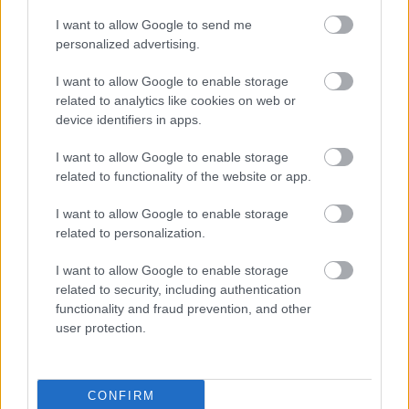
φυσικότητα, θάρρος αλλά και συνάμα ευγένεια.
I want to allow Google to send me
personalized advertising.
6. Περιορίστε το άγχος όσο τον
I want to allow Google to enable storage
δυνατόν περισσότερο
related to analytics like cookies on web or
device identifiers in apps.
ψυχραιμία
αποβολή του άγχους
Η
και η
κατά τη
I want to allow Google to enable storage
διάρκεια της συνέντευξης είναι απαραίτητες
related to functionality of the website or app.
λειτουργίες, ωστόσο πολλοί είναι οι υποψήφιοι οι
I want to allow Google to enable storage
οποίοι δεν μπορούν να το πετύχουν με την ίδια
related to personalization.
άνεση.
I want to allow Google to enable storage
related to security, including authentication
Μερικές ώρες πριν την συνέντευξη ένας
functionality and fraud prevention, and other
υποψήφιος μπορεί να εφαρμόσει τα παρακάτω
user protection.
tips προκείμενου να εκτονώσει την περιττή ένταση.
CONFIRM
Παραδείγματος χάρη: