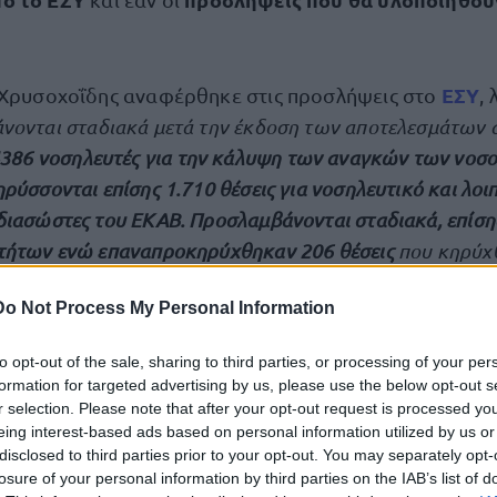
ΕΣΥ
 Χρυσοχοΐδης αναφέρθηκε στις προσλήψεις στο
,
νονται σταδιακά μετά την έκδοση των αποτελεσμάτων 
386 νοσηλευτές για την κάλυψη των αναγκών των νοσο
ρύσσονται επίσης 1.710 θέσεις για νοσηλευτικό και λοι
ιασώστες του ΕΚΑΒ. Προσλαμβάνονται σταδιακά, επίσης
τήτων ενώ επαναπροκηρύχθηκαν 206 θέσεις
που κηρύχ
μανε πως
«τρ
οποποιήθηκε η διάταξη για τις προσλήψεις
Do Not Process My Personal Information
ι εντός σύντομου χρονικού διαστήματος, το πολύ 3 μήνες
to opt-out of the sale, sharing to third parties, or processing of your per
 ότι: «
Στις προγραμματικές δηλώσεις αναλάβαμε την ε
formation for targeted advertising by us, please use the below opt-out s
στι
ς ανάγκες της Υγείας της ελληνικής οικογένειας και αυ
r selection. Please note that after your opt-out request is processed y
eing interest-based ads based on personal information utilized by us or
να την δίνουμε σε πολλά επίπεδα
».
Ο υπουργός υπογράμ
disclosed to third parties prior to your opt-out. You may separately opt-
οσπάθειάς μας είναι η περαιτέρω ενδυνάμωση του
ΕΣΥ
, 
losure of your personal information by third parties on the IAB’s list of