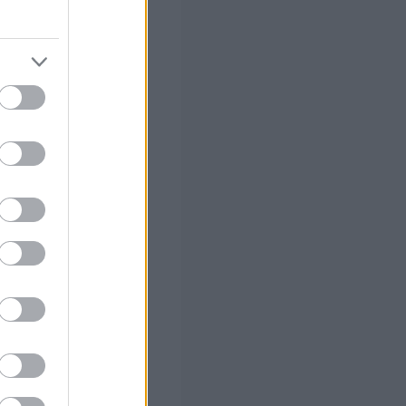
αρίθμησε είναι,
ση κοινωνίας
. Η μείωση
εταρρυθμίσεων
 καθώς και οι
 αντιμετώπιση
-
ες αναπνευστικές
 του ΕΣΥ, η
 (πριμ
 μείωση της
ρόνων αναμονής
ποιημένων,
νων στην