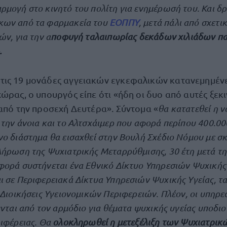
μογή στο κινητό του πολίτη για ενημέρωσή του. Και δ
ων από τα φαρμακεία του
ΕΟΠΠΥ
, μετά πάλι από σχετι
ών, για την α
ποφυγή ταλαιπωρίας δεκάδων χιλιάδων π
.
ις 19 μονάδες αγγειακών εγκεφαλικών κατανεμημένε
ώρας, ο υπουργός είπε ότι «ήδη οι δυο από αυτές ξεκ
 από την προσεχή Δευτέρα». Σύντομα «
θα κατατεθεί η 
την άνοια και το Αλτσχάιμερ που αφορά περίπου 400.00
ο διάστημα θα εισαχθεί στην Βουλή Σχέδιο Νόμου με σ
ήρωση της Ψυχιατρικής Μεταρρύθμισης, 30 έτη μετά την
ορά συστήνεται ένα Εθνικό Δίκτυο Υπηρεσιών Ψυχικής Υγ
 σε Περιφερειακά Δίκτυα Υπηρεσιών Ψυχικής Υγείας, τα
 Διοικήσεις Υγειονομικών Περιφερειών. Πλέον, οι υπηρε
ύνται από τον αρμόδιο για θέματα ψυχικής υγείας υποδιο
ιφέρειας. Θα
ολοκληρωθεί η μετεξέλιξη των Ψυχιατρι