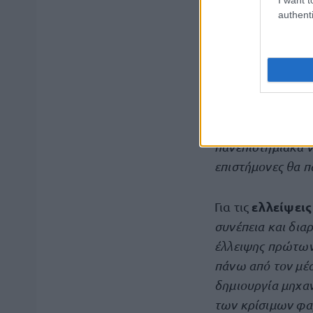
τεκμηριωμένη ια
authenti
σοβαρές χρόνιες
ασθενών, εκπόνη
Ο κ. Χρυσοχοΐδη
brain drain είνα
πανεπιστημιακών,
πανεπιστημιακά ν
επιστήμονες θα π
ελλείψεις
Για τις
συνέπεια και δι
έλλειψης πρώτων 
πάνω από τον μέ
δημιουργία μηχα
των κρίσιμων φα