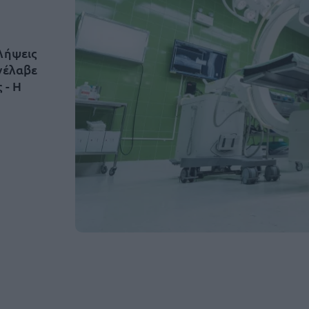
λήψεις
νέλαβε
 - Η