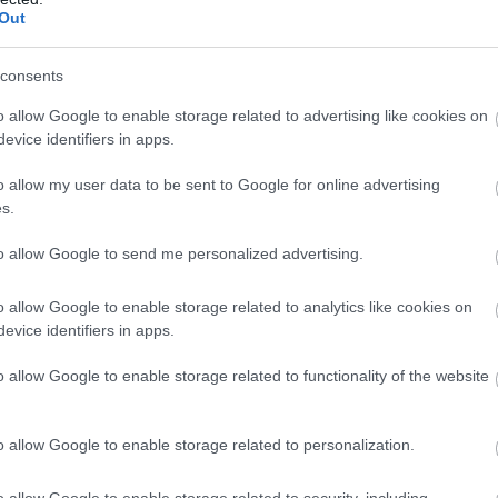
εθεί, προσανατολίζουμε το ΕΣΥ στο μέλλον»
.
Out
ας έθεσε τις στρατηγικές προτεραιότητες που όπως απ
consents
υχνότητας των σοβαρών χρόνιων παθήσεων. Η οικοδόμη
o allow Google to enable storage related to advertising like cookies on
 τρίτη ηλικία (κυρίως στο ζήτημα της υγιούς διαβίωσης)
evice identifiers in apps.
ών των νοικοκυριών για την υγεία. Η υλοποίηση των μ
o allow my user data to be sent to Google for online advertising
ΠΠΥ και τον ΕΟΦ και σε μια σειρά άλλους οργανισμούς
»
s.
ς Υγείας με το Εθνικό σχέδιο πρόληψης. Η στρατηγική
to allow Google to send me personalized advertising.
όνιων παθήσεων (καρκίνος, καρδιαγγειακές παθήσεις
 διαβήτη και αγγειακά - άνοια, ψυχικές νόσοι, χρόνι
o allow Google to enable storage related to analytics like cookies on
ανάπτυξη του προσωπικού
ελετικές παθήσεις). Με την
evice identifiers in apps.
νθηκών εργασίας και ένα δίκαιο σύστημα αμοιβών,
o allow Google to enable storage related to functionality of the website
ς σε όλο το προσωπικό που θα προέρχεται από την
ην αύξηση της παραγωγικότητας
). Με μείωση των χ
o allow Google to enable storage related to personalization.
 - λίστες χειρουργείων) παροχή εξατομικευμένων, ενο
 υψηλής ποιότητας και ασφαλών υπηρεσιών, βασισμέ
o allow Google to enable storage related to security, including