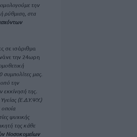
ρομολογούμε την
κή ρύθμιση, στα
ασχόντων
ς σε ισάριθμα
ινάνε την 24ωρη
νομοθετική
0 συμπολίτες μας.
κοπό την
 εκκίνησή της.
είας (Ε.Δ.Υ.Ψ.Υ.)
 οποία
σίες ψυχικής
ικητή της κάθε
κών Νοσοκομείων