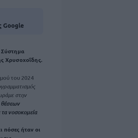
ς Google
ό Σύστημα
ης Χρυσοχοΐδης.
σμού του 2024
ογραμματισμός
χωράμε στην
0 θέσεων
 τα νοσοκομεία
ει πόσες ήταν οι
 τις