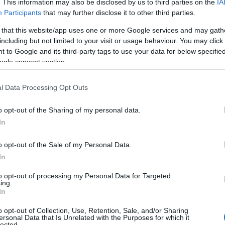
τις σύγχρονες ανάγκες υγείας μιας κοινωνίας που διαρ
. This information may also be disclosed by us to third parties on the
IA
Participants
that may further disclose it to other third parties.
: «
Σε λίγες ημέρες ξεκινάει η
αναδιάρθρωση των νοσοκο
 that this website/app uses one or more Google services and may gath
including but not limited to your visit or usage behaviour. You may click 
ς από την ανάδειξη νέων διοικήσεων με άξια στελέχη, π
 to Google and its third-party tags to use your data for below specifi
ώρας στη νέα μετά covid εποχή, που είναι τόσο διαφορετ
ogle consent section.
 Υγείας για τους Έλληνες και τις Ελληνίδες»
l Data Processing Opt Outs
έρθηκε στους τέσσερις στόχους που είναι
«η
βελτίωσ
o opt-out of the Sharing of my personal data.
ώρας.
Η θεραπεία των ανισοτήτων στην πρόσβαση στις υ
In
παραγωγικότητας και της ποιότητας των παρεχόμενων υ
χιστοποιήσουμε τις αρνητικές εμπειρίες των ασθενών. Η
o opt-out of the Sale of my Personal Data.
In
αι οικονομική ανάπτυξη».
to opt-out of processing my Personal Data for Targeted
ing.
ς, για την υλοποίηση αυτών των τεσσάρων στόχων, είπ
In
α σε αναγκαίες δράσεις, πολιτικές και αλλαγές στο ΕΣΥ 
o opt-out of Collection, Use, Retention, Sale, and/or Sharing
α τις αδυναμίες του συστήματος, υλοποιούμε άμεσα τις
ersonal Data that Is Unrelated with the Purposes for which it
lected.