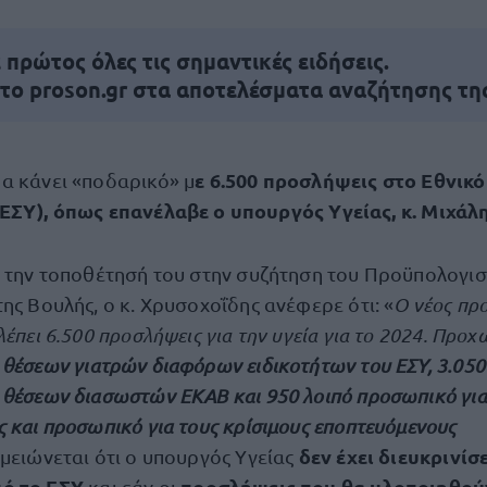
πρώτος όλες τις σημαντικές ειδήσεις.
 το proson.gr στα αποτελέσματα αναζήτησης τη
ε 6.500 προσλήψεις στο Εθνικ
θα κάνει «ποδαρικό» μ
(ΕΣΥ), όπως επανέλαβε ο υπουργός Υγείας, κ. Μιχάλ
ά την τοποθέτησή του στην συζήτηση του Προϋπολογι
ης Βουλής, ο κ. Χρυσοχοΐδης ανέφερε ότι: «
Ο νέος πρ
λέπει 6.500 προσλήψεις για την υγεία για το 2024. Προ
 θέσεων γιατρών διαφόρων ειδικοτήτων του ΕΣΥ, 3.05
 θέσεων διασωστών ΕΚΑΒ και 950 λοιπό προσωπικό για
 και προσωπικό για τους κρίσιμους εποπτευόμενους
δεν έχει διευκρινίσ
μειώνεται ότι ο υπουργός Υγείας
ό το ΕΣΥ
προσλήψεις που θα υλοποιηθούν
και εάν οι