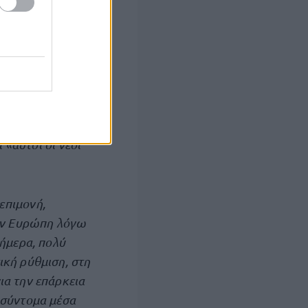
ο συχνές και
ος όφελος των
ή ενάντια στο
ι τα
 «αυτοί οι νέοι
επιμονή,
την Ευρώπη λόγω
ήμερα, πολύ
κή ρύθμιση, στη
α την επάρκεια
 σύντομα μέσα