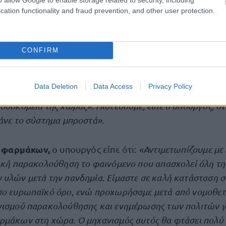
τρική γνώση. δημιουργία κέντρων αναφοράς για τις πι
cation functionality and fraud prevention, and other user protection.
 παθήσεις. Πλήρης εκμετάλλευση της τεχνολογίας πρ
ση του υγειονομικού χάρτη της χώρας.
CONFIRM
ς ανέφερε πως «
για πρώτη φορά, μια έμπρακτη πολιτικ
ι η εκχώρηση στις ιατρικές σχολές της χώρας
270
θέσεων
Data Deletion
Data Access
Privacy Policy
 που θα στελεχώσουν τα ακαδημαϊκά ιδρύματα, αλλά κα
οσοκομεία της χώρας». Πιστεύουμε, είπε ο υπουργός, ότι
άνε το σύστημα μπροστά».
 φαρμάκων,
ο υπουργός είπε ότι:
«Αντιμετωπίζουμε με 
αρκή παρακολούθηση το φαινόμενο που απασχολεί όλη 
υλών μετά την πανδημία. Είμαστε σε καλή κατάσταση σ
σο ευρωπαϊκό όρο, ενώ προχωρήσαμε μετά από νομοθετι
νισμού παρακολούθησης και ενημέρωσης των πολιτών γι
ρμάκων στη χώρα. Ο μηχανισμός αυτός θα φτάσει πολύ