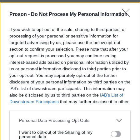
First Officer ATR42/72 (Αθήνα)
Proson -
Do Not Process My Personal Information
Aircraft Records Officer (Αθήνα)
If you wish to opt-out of the sale, sharing to third parties, or
processing of your personal or sensitive information for
Data and Business Intelligence Analyst (Αθήνα)
targeted advertising by us, please use the below opt-out
section to confirm your selection. Please note that after your
Senior Full-Stack Software Engineer (Χανιά /
opt-out request is processed you may continue seeing
interest-based ads based on personal information utilized by
Αθήνα)
us or personal information disclosed to third parties prior to
your opt-out. You may separately opt-out of the further
Aircraft Stores Personnel
disclosure of your personal information by third parties on the
IAB’s list of downstream participants. This information may
Repair Administrator
also be disclosed by us to third parties on the
IAB’s List of
Downstream Participants
that may further disclose it to other
third parties.
Trade Support Agent
Please note that this website/app uses one or more Google
Personal Data Processing Opt Outs
Ticket Office Agent
services and may gather and store information including but
not limited to your visit or usage behaviour. You may click to
I want to opt-out of the Sharing of my
personal data.
grant or deny consent to Google and its third-party tags to