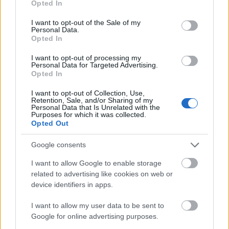
Μπορείτε να κάνετε άμεσα την αίτηση σας στη Sky
Opted In
use your data for below specified purposes in below Google
ΕΔΩ
Express, στον ακόλουθο σύνδεσμο
.
consent section.
I want to opt-out of the Sale of my
Personal Data.
Opted In
I want to opt-out of processing my
Personal Data for Targeted Advertising.
ΑΣΕΠ: Πιστοποίηση Αγγλικών σε
Opted In
μόνο 2 ημέρες στα χέρια σας
I want to opt-out of Collection, Use,
Retention, Sale, and/or Sharing of my
Personal Data that Is Unrelated with the
Purposes for which it was collected.
Opted Out
Google consents
ΑΣΕΠ: Εξ αποστάσεως η πιο Εύκολη
I want to allow Google to enable storage
Πιστοποίηση Υπολογιστών σε 2
related to advertising like cookies on web or
μέρες
device identifiers in apps.
I want to allow my user data to be sent to
Google for online advertising purposes.