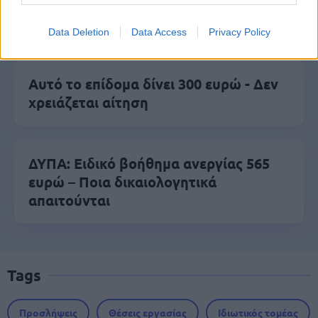
Σχολεία: 42 προσλήψεις καθαριστών
στον Δήμο Ηγουμενίτσας
Data Deletion
Data Access
Privacy Policy
Αυτό το επίδομα δίνει 300 ευρώ - Δεν
χρειάζεται αίτηση
ΔΥΠΑ: Ειδικό βοήθημα ανεργίας 565
ευρώ – Ποια δικαιολογητικά
απαιτούνται
Tags
Προσλήψεις
Θέσεις εργασίας
Ιδιωτικός τομέας