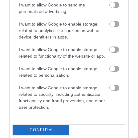
I want to allow Google to send me
Μάθε πρώτος όλες τις σημαντικές
personalized advertising.
ειδήσεις.
Βάλε το proson.gr στα αποτελέσματα
I want to allow Google to enable storage
αναζήτησης της Google
related to analytics like cookies on web or
device identifiers in apps.
I want to allow Google to enable storage
related to functionality of the website or app.
Δημοφιλείς Ειδήσεις
I want to allow Google to enable storage
related to personalization.
I want to allow Google to enable storage
related to security, including authentication
Τουρισμός για Όλους 2026: Voucher
functionality and fraud prevention, and other
έως 600 ευρώ - Ποια ΑΦΜ παίρνουν
user protection.
σειρά σήμερα
CONFIRM