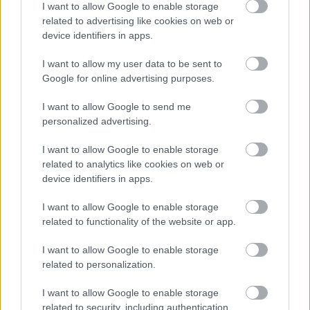
I want to allow Google to enable storage
ΑΣΕΠ: Πιστοποίηση Αγγλικών σε
related to advertising like cookies on web or
μόνο 2 ημέρες στα χέρια σας
device identifiers in apps.
I want to allow my user data to be sent to
Google for online advertising purposes.
I want to allow Google to send me
personalized advertising.
ΑΣΕΠ: Εξ αποστάσεως η πιο Εύκολη
Πιστοποίηση Υπολογιστών σε 2
I want to allow Google to enable storage
μέρες
related to analytics like cookies on web or
device identifiers in apps.
I want to allow Google to enable storage
related to functionality of the website or app.
Μάθε πρώτος όλες τις σημαντικές
I want to allow Google to enable storage
related to personalization.
ειδήσεις.
Βάλε το proson.gr στα αποτελέσματα
I want to allow Google to enable storage
αναζήτησης της Google
related to security, including authentication