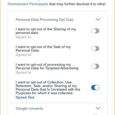
Downstream Participants
that may further disclose it to other
third parties.
Please note that this website/app uses one or more Google
Personal Data Processing Opt Outs
services and may gather and store information including but
not limited to your visit or usage behaviour. You may click to
I want to opt-out of the Sharing of my
personal data.
grant or deny consent to Google and its third-party tags to
Opted In
use your data for below specified purposes in below Google
consent section.
I want to opt-out of the Sale of my
Personal Data.
Opted In
I want to opt-out of processing my
Personal Data for Targeted Advertising.
Opted In
I want to opt-out of Collection, Use,
Retention, Sale, and/or Sharing of my
Personal Data that Is Unrelated with the
Purposes for which it was collected.
Opted Out
Google consents