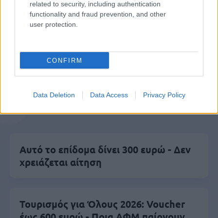
related to security, including authentication
Μάθε πρώτος όλες τις σημαντικές
functionality and fraud prevention, and other
ειδήσεις.
user protection.
Βάλε το proson.gr στα αποτελέσματα
αναζήτησης της Google
CONFIRM
Data Deletion
Data Access
Privacy Policy
Δημοφιλείς Ειδήσεις
Αυτό το επίδομα δίνει 300 ευρώ - Δεν
χρειάζεται αίτηση
Τουρισμός για Όλους 2026: Voucher
έως 600 ευρώ - Ποια ΑΦΜ παίρνουν