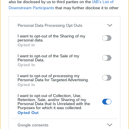
επιμορφωτικά προγράμματα ξένων
also be disclosed by us to third parties on the
IAB’s List of
Γλωσσών για ενήλικες στην Ελλάδα
Downstream Participants
that may further disclose it to other
third parties.
Please note that this website/app uses one or more Google
Personal Data Processing Opt Outs
services and may gather and store information including but
not limited to your visit or usage behaviour. You may click to
I want to opt-out of the Sharing of my
personal data.
grant or deny consent to Google and its third-party tags to
Opted In
use your data for below specified purposes in below Google
consent section.
I want to opt-out of the Sale of my
Personal Data.
Opted In
I want to opt-out of processing my
Personal Data for Targeted Advertising.
Opted In
I want to opt-out of Collection, Use,
Retention, Sale, and/or Sharing of my
Personal Data that Is Unrelated with the
Purposes for which it was collected.
Opted Out
Google consents