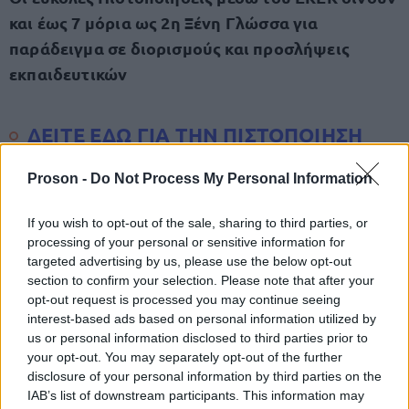
και έως 7 μόρια ως 2η Ξένη Γλώσσα για
παράδειγμα σε διορισμούς και προσλήψεις
εκπαιδευτικών
ΔΕΙΤΕ ΕΔΩ ΓΙΑ ΤΗΝ ΠΙΣΤΟΠΟΙΗΣΗ
ΙΤΑΛΙΚΩΝ
Proson -
Do Not Process My Personal Information
ΔΕΙΤΕ ΕΔΩ ΓΙΑ ΤΗΝ ΠΙΣΤΟΠΟΙΗΣΗ
If you wish to opt-out of the sale, sharing to third parties, or
ΙΣΠΑΝΙΚΩΝ
processing of your personal or sensitive information for
targeted advertising by us, please use the below opt-out
section to confirm your selection. Please note that after your
ΔΕΙΤΕ ΕΔΩ ΓΙΑ ΤΗΝ ΠΙΣΤΟΠΟΙΗΣΗ
opt-out request is processed you may continue seeing
interest-based ads based on personal information utilized by
ΓΑΛΛΙΚΩΝ
us or personal information disclosed to third parties prior to
your opt-out. You may separately opt-out of the further
disclosure of your personal information by third parties on the
Ξεκινήστε άμεσα με τον 1ο Φορέα για
IAB’s list of downstream participants. This information may