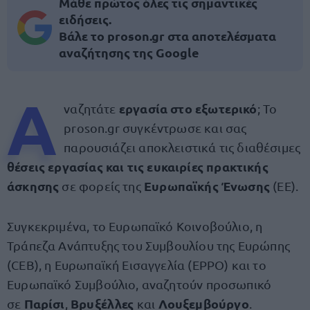
Μάθε πρώτος όλες τις σημαντικές
ειδήσεις.
Βάλε το proson.gr στα αποτελέσματα
αναζήτησης της Google
Α
εργασία στο εξωτερικό
ναζητάτε
; Το
proson.gr συγκέντρωσε και σας
παρουσιάζει αποκλειστικά τις διαθέσιμες
θέσεις εργασίας
και τις ευκαιρίες
πρακτικής
άσκησης
Ευρωπαϊκής Ένωσης
σε φορείς της
(ΕΕ).
Συγκεκριμένα, το Ευρωπαϊκό Κοινοβούλιο, η
Τράπεζα Ανάπτυξης του Συμβουλίου της Ευρώπης
(CEB), η Ευρωπαϊκή Εισαγγελία (EPPO) και το
Ευρωπαϊκό Συμβούλιο, αναζητούν προσωπικό
Παρίσι
Βρυξέλλες
Λουξεμβούργο
σε
,
και
.