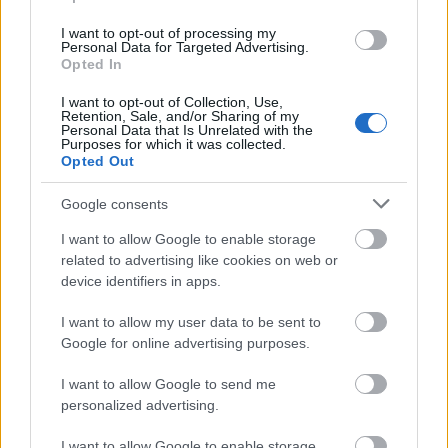
πρακτικής άσκησης
πρόγραμμα
2025.
I want to opt-out of processing my
Personal Data for Targeted Advertising.
Opted In
ασκούμενος
Ως
, θα εργαστείτε σε ένα
I want to opt-out of Collection, Use,
πολυπολιτισμικό περιβάλλον
, συμβάλλοντας στην
Retention, Sale, and/or Sharing of my
Personal Data that Is Unrelated with the
αποστολή της Τράπεζας για βελτίωση της ζωής
Purposes for which it was collected.
Opted Out
προωθώντας την κοινωνική ένταξη στην Ευρώπη.
Οι εργασίες σας θα σχετίζονται άμεσα με τη διεθνή
Google consents
επενδυτική και αναπτυξιακή τραπεζική, καθώς και
I want to allow Google to enable storage
με τη θεσμική υποστήριξη. Αυτή η εμπειρία θα σας
related to advertising like cookies on web or
προσφέρει μια ολοκληρωμένη κατανόηση των
device identifiers in apps.
στόχων και των δραστηριοτήτων του CEB, ενώ θα
I want to allow my user data to be sent to
ενισχύσει επίσης ένα ευρύ φάσμα τεχνικών και
Google for online advertising purposes.
επαγγελματικών δεξιοτήτων.
I want to allow Google to send me
personalized advertising.
Οι διαθέσιμες θέσεις πρακτική άσκησης είναι οι
εξής:
I want to allow Google to enable storage