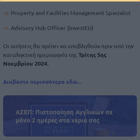
Property and Facilities Management Specialist
Advisory Hub Officer (InvestEU)
Οι αιτήσεις θα πρέπει να υποβληθούν πριν από την
Τρίτης 5ης
καταληκτική ημερομηνία της
Νοεμβρίου 2024
.
Διαβάστε περισσότερα εδώ...
ΑΣΕΠ: Πιστοποίηση Αγγλικών σε
μόνο 2 ημέρες στα χέρια σας