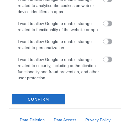
related to analytics like cookies on web or
device identifiers in apps.
IT Application Experts - Human Resources
I want to allow Google to enable storage
Intern - Legal Affairs
related to functionality of the website or app.
I want to allow Google to enable storage
Intern - Finance / Treasury
related to personalization.
Intern - International Affairs & Research
I want to allow Google to enable storage
related to security, including authentication
Intern - Evaluation
functionality and fraud prevention, and other
user protection.
Intern - Market Risk and Capital MANAGEMENT
Intern - Corporate Services
CONFIRM
Intern - Projects Division
Data Deletion
Data Access
Privacy Policy
Intern - Sector analysis, gender and results