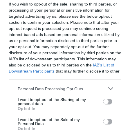
If you wish to opt-out of the sale, sharing to third parties, or
προβλέπονται στον κανονισμό υπηρεσιακής
processing of your personal or sensitive information for
κατάστασης.
targeted advertising by us, please use the below opt-out
section to confirm your selection. Please note that after your
opt-out request is processed you may continue seeing
Ως προθεσμία για την κατάθεση των
interest-based ads based on personal information utilized by
Δευτέρα 28
υποψηφιοτήτων ορίζεται η
us or personal information disclosed to third parties prior to
Οκτωβρίου 2024
12 το μεσημέρι
ώρα
,
,
your opt-out. You may separately opt-out of the further
disclosure of your personal information by third parties on the
Βρυξελλών
.
IAB’s list of downstream participants. This information may
also be disclosed by us to third parties on the
IAB’s List of
Διαβάστε περισσότερα εδώ...
Downstream Participants
that may further disclose it to other
third parties.
Please note that this website/app uses one or more Google
Personal Data Processing Opt Outs
Τράπεζα Ανάπτυξης του Συμβουλίου
services and may gather and store information including but
της Ευρώπης
not limited to your visit or usage behaviour. You may click to
I want to opt-out of the Sharing of my
personal data.
grant or deny consent to Google and its third-party tags to
Opted In
Τράπεζα Ανάπτυξης του Συμβουλίου της
Η
use your data for below specified purposes in below Google
consent section.
Ευρώπης
CEB
I want to opt-out of the Sale of my
(
) προσκαλεί παθιασμένα και
Personal Data.
ταλαντούχα άτομα να υποβάλουν αίτηση για το
Opted In