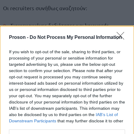
Οι recruiters συνήθως αναζητούν:
Συγκεκριμένες δεξιότητες και keywords.
Proson -
Do Not Process My Personal Information
Συνεπή επαγγελματική πορεία και ρόλους με
εξέλιξη.
If you wish to opt-out of the sale, sharing to third parties, or
processing of your personal or sensitive information for
Συστάσεις από άλλους επαγγελματίες.
targeted advertising by us, please use the below opt-out
section to confirm your selection. Please note that after your
Δραστηριότητα στο LinkedIn – κοινοποιήσεις,
opt-out request is processed you may continue seeing
interest-based ads based on personal information utilized by
άρθρα, σχόλια.
us or personal information disclosed to third parties prior to
your opt-out. You may separately opt-out of the further
Bonus Tip
Open to
: Το LinkedIn έχει επιλογή «
disclosure of your personal information by third parties on the
IAB’s list of downstream participants. This information may
Work».
Αν είσαι σε αναζήτηση εργασίας,
also be disclosed by us to third parties on the
IAB’s List of
ενεργοποίησέ την και επίλεξε αν θα φαίνεται μόνο
Downstream Participants
that may further disclose it to other
σε recruiters.
third parties.