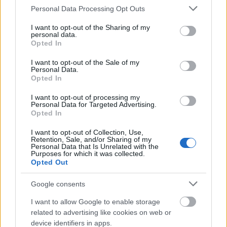
Please note that this website/app uses one or more Google
Personal Data Processing Opt Outs
services and may gather and store information including but
Συμπέρασμα
not limited to your visit or usage behaviour. You may click to
I want to opt-out of the Sharing of my
personal data.
grant or deny consent to Google and its third-party tags to
Opted In
στατικό
βιογραφικό
.
Το LinkedIn δεν είναι
Είναι
use your data for below specified purposes in below Google
consent section.
ένα ζωντανό προφίλ που εξελίσσεται μαζί σου.
I want to opt-out of the Sale of my
Personal Data.
Επένδυσε χρόνο στη σωστή παρουσίαση του
Opted In
εαυτού σου και θα δεις τη διαφορά στην
I want to opt-out of processing my
επαγγελματική σου απήχηση!
Personal Data for Targeted Advertising.
Opted In
I want to opt-out of Collection, Use,
Retention, Sale, and/or Sharing of my
Personal Data that Is Unrelated with the
ΑΣΕΠ: Πιστοποίηση Αγγλικών σε
Purposes for which it was collected.
Opted Out
μόνο 2 ημέρες στα χέρια σας
Google consents
I want to allow Google to enable storage
related to advertising like cookies on web or
device identifiers in apps.