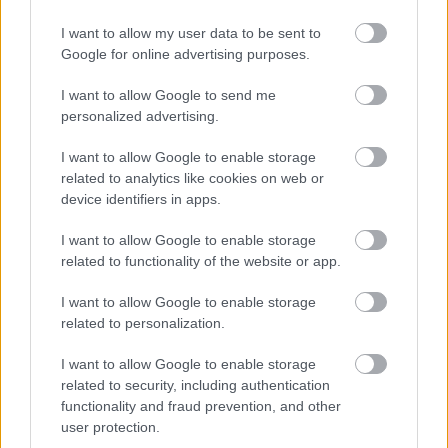
ΑΣΕΠ: Εξ αποστάσεως η πιο Εύκολη
I want to allow my user data to be sent to
Πιστοποίηση Υπολογιστών σε 2
Google for online advertising purposes.
μέρες
I want to allow Google to send me
personalized advertising.
I want to allow Google to enable storage
related to analytics like cookies on web or
Μάθε πρώτος όλες τις σημαντικές
device identifiers in apps.
ειδήσεις.
I want to allow Google to enable storage
Βάλε το proson.gr στα αποτελέσματα
related to functionality of the website or app.
αναζήτησης της Google
I want to allow Google to enable storage
related to personalization.
I want to allow Google to enable storage
Δημοφιλείς Ειδήσεις
related to security, including authentication
functionality and fraud prevention, and other
user protection.