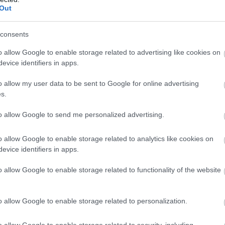
Out
consents
o allow Google to enable storage related to advertising like cookies on
αποστάσεως η πιο Εύκολη Πιστοποίηση Υπολογι
evice identifiers in apps.
o allow my user data to be sent to Google for online advertising
s.
to allow Google to send me personalized advertising.
πρώτος όλες τις σημαντικές ειδήσεις.
o allow Google to enable storage related to analytics like cookies on
evice identifiers in apps.
 το proson.gr στα αποτελέσματα αναζήτησης τη
o allow Google to enable storage related to functionality of the website
o allow Google to enable storage related to personalization.
είς Ειδήσεις
o allow Google to enable storage related to security, including