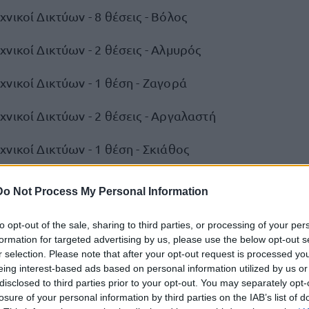
νικοί Δικτύων - 8 θέσεις - Βόλος
νικοί Δικτύων - 2 θέσεις - Αλμυρός
νικοί Δικτύων - 1 θέση - Ζαγορά
νικοί Δικτύων - 2 θέσεις - Αργαλαστή
νικοί Δικτύων - 1 θέση - Σκιάθος
νικοί Δικτύων - 2 θέσεις - Σκόπελος
Do Not Process My Personal Information
νικοί Δικτύων - 1 θέση - Αλόννησος
to opt-out of the sale, sharing to third parties, or processing of your per
formation for targeted advertising by us, please use the below opt-out s
νικοί Δικτύων - 1 θέση - Βόλος
r selection. Please note that after your opt-out request is processed y
eing interest-based ads based on personal information utilized by us or
 Ηλεκτρολόγοι Μηχανικοί - 1 θέση - Βόλος
disclosed to third parties prior to your opt-out. You may separately opt-
losure of your personal information by third parties on the IAB’s list of