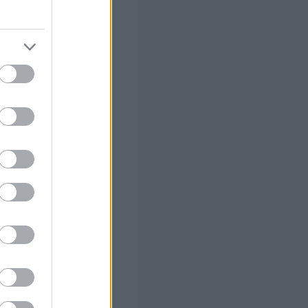
στών σε 2
ς Google