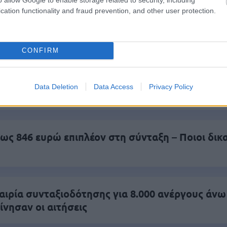
cation functionality and fraud prevention, and other user protection.
.779 θέσεις εργασίας στο Δημόσιο (χωρίς πτυχί
CONFIRM
κή Σχολή: Νέος κανονισμός για δόκιμους – Τι 
Data Deletion
Data Access
Privacy Policy
ίτιση και πρακτική εκπαίδευση
ως 846 ευρώ επιπλέον στη σύνταξη – Ποιοι δικα
αιρία συνταξιοδότησης για 8.000 ανέργους άνω
ίνησαν οι αιτήσεις