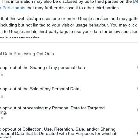
. This information may also be disclosed by us to third parties on the
IA
ν αιτήσεων συμμετοχής
Participants
that may further disclose it to other third parties.
 that this website/app uses one or more Google services and may gath
νοι
καλούνται να συμπληρώσουν την αίτηση με κωδι
including but not limited to your visit or usage behaviour. You may click 
ΤΥΠΟ ΣΟΧ ΔΕΔΔΗΕ Α.Ε.)
και να την υποβάλουν, είτε 
 to Google and its third-party tags to use your data for below specifi
ogle consent section.
ν ηλεκτρονική διεύθυνση
Ei.Lazaridou@deddie.gr
, εί
ολή, στα γραφεία της υπηρεσίας στην ακόλουθη διεύ
l Data Processing Opt Outs
/ΠΕΡΙΟΧΗ ΒΟΛΟΥ, ΛΑΡΙΣΗΣ – ΤΖΑΒΕΛΑ, 383 34 ΒΟ
o opt-out of the Sharing of my personal data.
 την στον Τομέα Υποστήριξης υπόψη κ. Λαζαρίδου 
In
: 24214 40169).
o opt-out of the Sale of my Personal Data.
In
ΕΔΩ
ηρη την προκήρυξη των θέσεων εργασίας,
.
to opt-out of processing my Personal Data for Targeted
ing.
In
o opt-out of Collection, Use, Retention, Sale, and/or Sharing
τοποίηση Αγγλικών σε μόνο 2 ημέρες στα χέρια
ersonal Data that Is Unrelated with the Purposes for which it
lected.