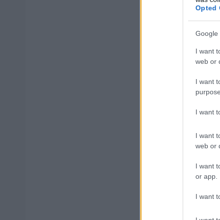
Opted 
Google 
I want t
ΑΣΕΠ: Εξ 
web or d
μέρες
I want t
purpose
I want 
Μάθε 
I want t
web or d
Βάλε
I want t
or app.
I want t
Δημοφιλ
I want t