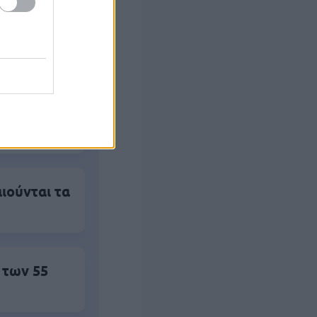
ο)
αλλάζει σε
ιούνται τα
 των 55