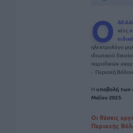
Ο
ΔΕΔΔΗ
π
νέες
ειδικ
ηλεκτρολόγο μηχ
ιδιωτικού δικαί
παροδικών αναγκ
- Περιοχή Βόλου
υποβολή των 
Η
Μαΐου 2025
.
Οι θέσεις ερ
Περιοχής Βόλ