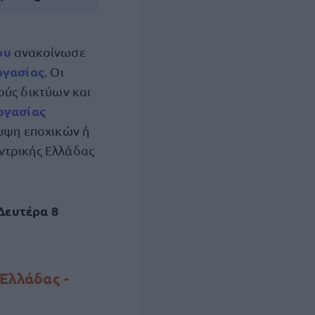
ου
ανακοίνωσε
ργασίας
. Οι
ύς δικτύων και
ργασίας
λυψη εποχικών ή
ντρικής Ελλάδας
Δευτέρα 8
Ελλάδας -