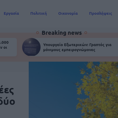
Εργασία
Πολιτική
Οικονομία
Προσλήψεις
Συντάξεις
Breaking news
8.000
Υπουργείο Εξωτερικών: Γραπτός για
ν οι
μόνιμους εμπειρογνώμονες
έες
 δύο