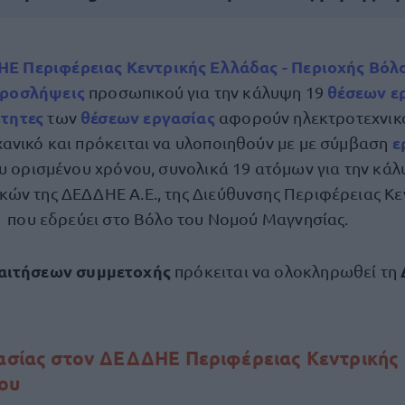
Ε Περιφέρειας Κεντρικής Ελλάδας - Περιοχής Βόλ
ροσλήψεις
θέσεων ε
προσωπικού για την κάλυψη 19
ότητες
θέσεων εργασίας
των
αφορούν ηλεκτροτεχνικο
ε
ανικό και πρόκειται να υλοποιηθούν με με σύμβαση
ου ορισμένου χρόνου, συνολικά 19 ατόμων για την κά
ών της ΔΕΔΔΗΕ Α.Ε., της Διεύθυνσης Περιφέρειας Κε
 που εδρεύει στο Βόλο του Νομού Μαγνησίας.
αιτήσεων συμμετοχής
πρόκειται να ολοκληρωθεί τη
γασίας στον ΔΕΔΔΗΕ Περιφέρειας Κεντρικής 
ου