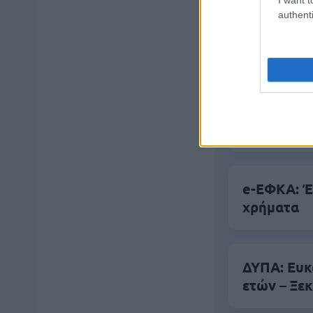
authenti
Ανοικτές 1
Πυροσβεστι
διαμονή, σ
e-ΕΦΚΑ: Έ
χρήματα
ΔΥΠΑ: Ευκ
ετών – Ξεκ