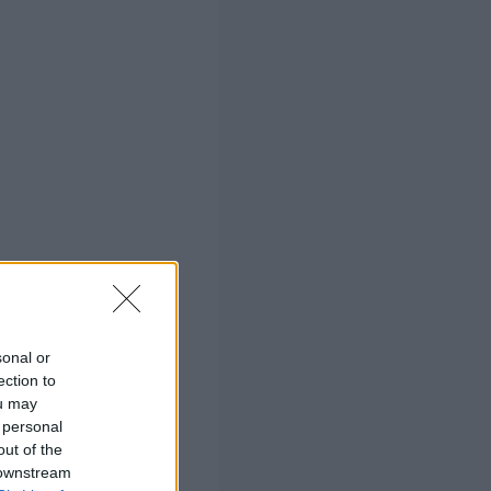
sonal or
ection to
ou may
 personal
out of the
 downstream