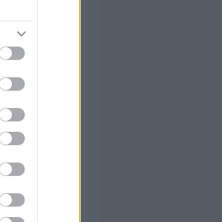
τρικής
ών)