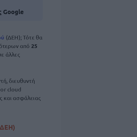
ς Google
ού
(ΔΕΗ); Τότε θα
25
σσότερων από
σε άλλες
τή, διευθυντή
ior cloud
ας και ασφάλειας
(ΔΕΗ)