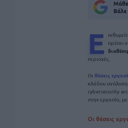
Μάθε 
Βάλε
Ε
πιθυμεί
πρέπει 
διαθέσ
περιοχές.
θέσεις
εργασ
Οι
κλάδου ανάλυσης 
cybersecurity ar
στην εργασία, με
Οι θέσεις εργ