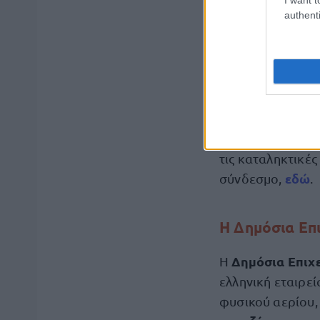
authenti
ΔΕ Τραπεζοκό
Καθαριστής/
ΥΕ Εργάτης 
Μπορείτε να δείτ
τις καταληκτικέ
εδώ
σύνδεσμο,
.
Η Δημόσια Επ
Δημόσια Επιχ
Η
ελληνική εταιρε
φυσικού αερίου,