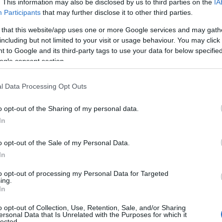
. This information may also be disclosed by us to third parties on the
IA
Τεχνικών Ασφαλείας Μελετών Υγείας και Ασφάλειας σ
Participants
that may further disclose it to other third parties.
 that this website/app uses one or more Google services and may gath
including but not limited to your visit or usage behaviour. You may click 
εκτρολογικού Εξοπλισμού Σταθμού Παραγωγής (Βάρδι
 to Google and its third-party tags to use your data for below specifi
ogle consent section.
ηχανολόγος Μηχανικός Παραγωγής Μονάδων (Ημερήσ
l Data Processing Opt Outs
νικός ΑΗΣ, ΥΗΣ και Αεριοστροβίλων (Βάρδια)
o opt-out of the Sharing of my personal data.
νικός ΑΗΣ, ΥΗΣ και Αεριοστροβίλων (Ημερήσιος)
In
Χειριστής Κατεργασίας Ύδατος Σταθμών Παραγωγής
o opt-out of the Sale of my Personal Data.
In
αφείου ΤΕ - Πτυχιούχος Διοικητικού-Οικονομικού
to opt-out of processing my Personal Data for Targeted
ing.
Σταθμών Παραγωγής
In
o opt-out of Collection, Use, Retention, Sale, and/or Sharing
 Μηχανικός ΠΕ Σταθμών Παραγωγής Ηλεκτρικής Ενέρ
ersonal Data that Is Unrelated with the Purposes for which it
lected.