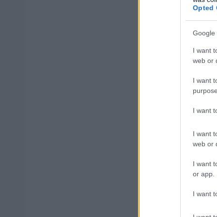
Opted 
Πτυχιούχος Η
Ενέργειας
Google 
ΤΕ Πτυχιούχο
I want t
web or d
ΤΕ Πτυχιούχο
I want t
purpose
ΤΕ Πτυχιούχο
I want 
ΤΕ Πτυχιούχο
I want t
Μηχανοτεχνικ
web or d
I want t
ΔΕ Μηχανοτεχ
or app.
ΔΕ Χειριστή
I want t
ΔΕ Μάγειρας 
I want t