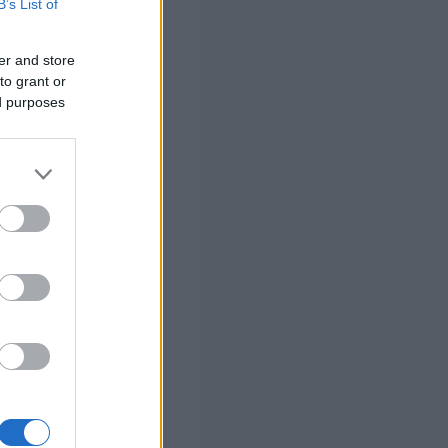
B’s List of
την Εργασία
er and store
to grant or
α)
ed purposes
ιος)
γειας