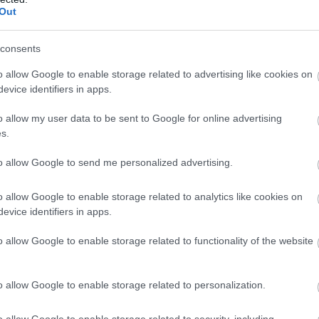
Out
λεκτρολόγος Μηχανικός ΤΕ Σταθμών Παραγωγής Ηλεκ
consents
ς Ηλεκτρολόγος Μηχανικός
o allow Google to enable storage related to advertising like cookies on
evice identifiers in apps.
ς Ηλεκτρονικός Μηχανικός
o allow my user data to be sent to Google for online advertising
s.
ς Μηχανολόγος Μηχανικός (Βάρδια)
to allow Google to send me personalized advertising.
ς Μηχανολόγος Μηχανικός (Ημερήσιος)
o allow Google to enable storage related to analytics like cookies on
ός ΑΗΣ, ΥΗΣ και Αεριοστροβίλων (Βάρδια)
evice identifiers in apps.
o allow Google to enable storage related to functionality of the website
νικός ΑΗΣ, ΥΗΣ και Αεριοστροβίλων (Ημερήσιος)
ς Μηχανημάτων Τεχνικών Έργων (Εκσκαφέων-Φορτωτ
o allow Google to enable storage related to personalization.
Σταθμών Παραγωγής Ηλεκτρικής Ενέργειας
o allow Google to enable storage related to security, including