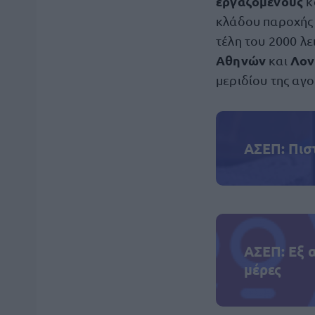
εργαζόμενους
κ
κλάδου παροχής 
τέλη του 2000 λε
Αθηνών
Λον
και
μεριδίου της αγο
ΑΣΕΠ: Πισ
ΑΣΕΠ: Εξ 
μέρες