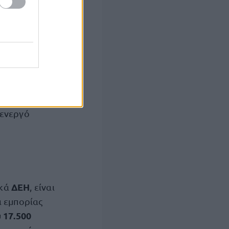
σεις καθώς και
 ενεργό
ΔΕΗ
ικά
, είναι
ι εμπορίας
17.500
υ