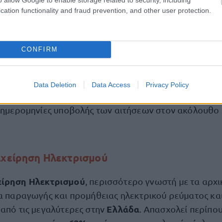
cation functionality and fraud prevention, and other user protection.
μος Σταθμών Παραγωγής Ηλεκτρικής Ενέργειας
Καθαρίστρια Σταθμών Παραγωγής
CONFIRM
Σταθμών Παραγωγής
Data Deletion
Data Access
Privacy Policy
ε όλες τις σχετικές πληροφορίες αναφορικά με τις θέ
ς ημερομηνίες υποβολής των αιτήσεων στον ακόλουθο
ιχείρηση Ηλεκτρισμού
είρηση Ηλεκτρισμού
, περισσότερο γνωστή με τα αρχ
ία παραγωγής και προμήθειας ηλεκτρικού ρεύματος κα
Ελλάδα
 από τις μεγαλύτερες στην
. Απασχολεί περίπο