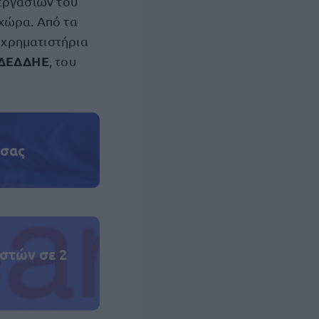
εργασιών του
 χώρα. Από τα
α χρηματιστήρια
ΔΕΔΔΗΕ
, του
 σας
στών σε 2