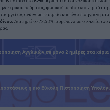
62%
αι αντιστοιχεί το
περίπου του συνολικού κύκλου 
ηλεκτρικού ρεύματος, φυσικού αερίου και νερού στη
ιτουργεί ως ανώνυμη εταιρεία και είναι εισηγμένη στ
δίνου
. Διατηρεί το 72,58%, σύμφωνα με στοιχεία του
ράς.
τοποίηση Αγγλικών σε μόνο 2 ημέρες στα χέρια
αποστάσεως η πιο Εύκολη Πιστοποίηση Υπολογι