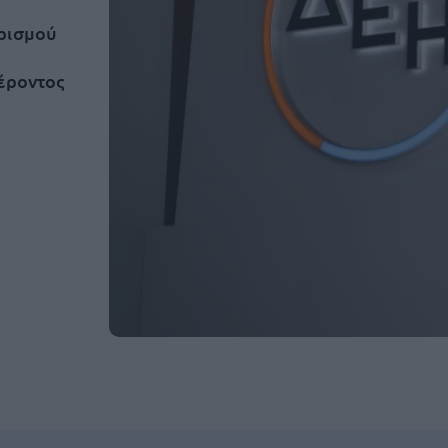
τρισμού
φέροντος