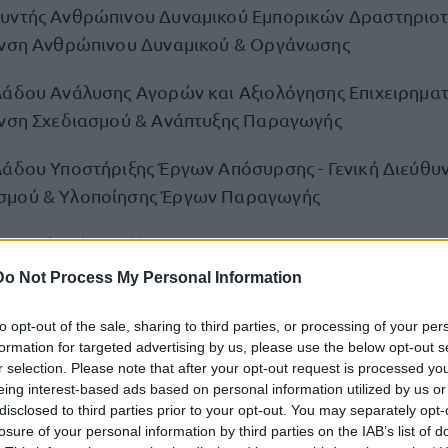
υντής Ανθρώπινου Δυναμικού Εμπορικών Δραστηριοτή
υνση Ανθρώπινου Δυναμικού & Οργάνωσης
λάδου Ανάλυσης Αγορών και Αξιολόγησης Επιχειρηματ
υνση Σχεδιασμού & Ανάπτυξης Παραγωγής
λάδου Υποστήριξης Έργων Απόσυρσης - Γενική Διεύθυ
σμού & Υλοποίησης Έργων Παραγωγής
pecialist (Αττική)
Do Not Process My Personal Information
Cybersecurity Architect (Αττική)
to opt-out of the sale, sharing to third parties, or processing of your per
υνος Παρακολούθησης Αποτελεσμάτων Επιθεωρήσεων 
formation for targeted advertising by us, please use the below opt-out s
ν Εργασία (ΥΑΕ) (Αττική)
r selection. Please note that after your opt-out request is processed y
eing interest-based ads based on personal information utilized by us or
disclosed to third parties prior to your opt-out. You may separately opt-
ηρεσιών Υγείας και Ασφάλειας στην Εργασία (Αττική)
losure of your personal information by third parties on the IAB’s list of