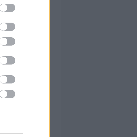
 Ποια
σεις
ουν οι