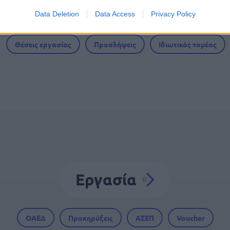
Data Deletion
Data Access
Privacy Policy
Θέσεις εργασίας
Προσλήψεις
Ιδιωτικός τομέας
Εργασία
ΟΑΕΔ
Προκηρύξεις
ΑΣΕΠ
Voucher