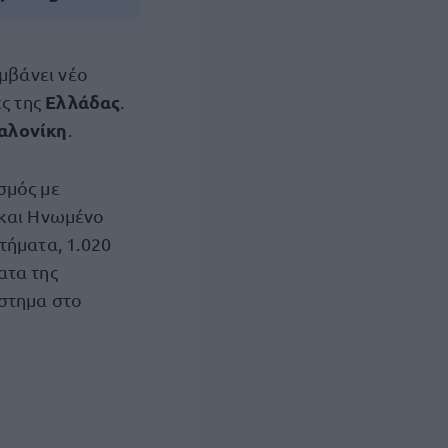
μβάνει νέο
Ελλάδας
ς της
.
αλονίκη
.
σμός με
 και Ηνωμένο
τήματα, 1.020
ατα της
στημα στο