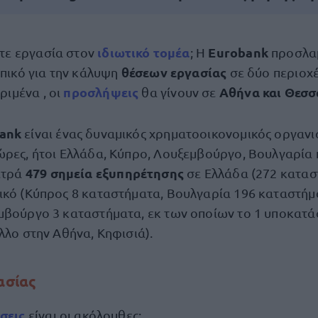
ιδιωτικό τομέα
Eurobank
τε εργασία στον
; Η
προσλα
θέσεων εργασίας
ικό για την κάλυψη
σε δύο περιοχέ
προσλήψεις
Αθήνα και Θεσσ
ριμένα , οι
θα γίνουν σε
ank
είναι ένας δυναμικός χρηματοοικονομικός οργανι
ώρες, ήτοι Ελλάδα, Κύπρο, Λουξεμβούργο, Βουλγαρία
479 σημεία εξυπηρέτησης
ετρά
σε Ελλάδα (272 κατασ
ικό (Κύπρος 8 καταστήματα, Βουλγαρία 196 καταστήμ
μβούργο 3 καταστήματα, εκ των οποίων το 1 υποκατά
λλο στην Αθήνα, Κηφισιά).
γασίας
σεις
είναι οι ακόλουθες: