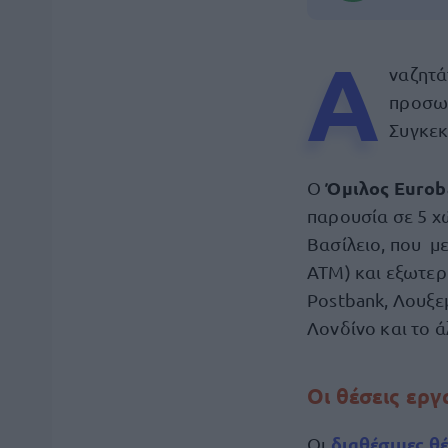
Α
ναζητά
προσωπ
Συγκεκ
Όμιλος Eurob
Ο
παρουσία σε 5 χ
Βασίλειο, που
μ
ΑΤΜ) και εξωτερ
Postbank, Λουξε
Λονδίνο και το ά
Οι θέσεις ερ
διαθέσιμες θέ
Οι