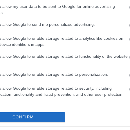
είς Ειδήσεις
o allow my user data to be sent to Google for online advertising
s.
to allow Google to send me personalized advertising.
 για Όλους 2026: Ανοίγει σήμερα η πλατφόρμα -
υν αίτηση
o allow Google to enable storage related to analytics like cookies on
evice identifiers in apps.
o allow Google to enable storage related to functionality of the website
ίδομα έως 900 ευρώ - Ποιοι το παίρνουν
o allow Google to enable storage related to personalization.
: 8.000 νέες προσλήψεις - Από σήμερα οι αιτή
o allow Google to enable storage related to security, including
cation functionality and fraud prevention, and other user protection.
η ΣΤΑΣΥ: Θέσεις για απόφοιτους λυκείου - Λήγ
CONFIRM