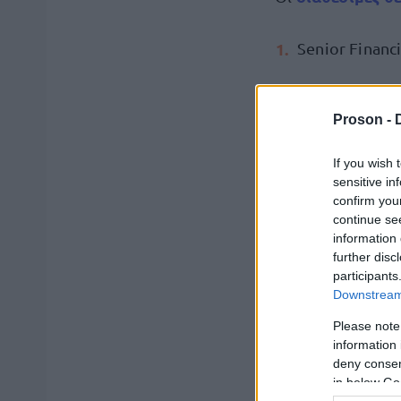
Senior Financi
Business Analy
Proson -
Transaction Ba
If you wish 
Credit Policy 
sensitive in
confirm you
Business Anal
continue se
information 
further disc
Cyber Risk & 
participants
Downstream 
Μπορείτε να κάν
Please note
information 
deny consent
in below Go