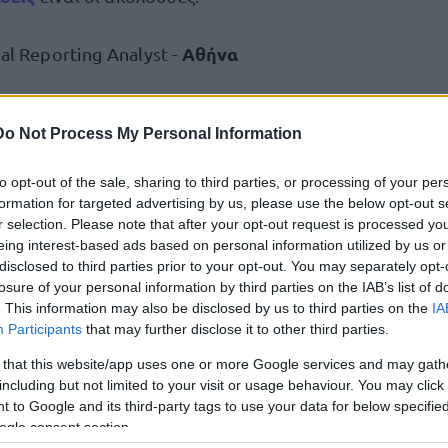
Αθήνα
al Reporting Analyst -
Αθήνα
st (International IT) -
Do Not Process My Personal Information
Θεσσαλονίκη
nking Sales Officer -
to opt-out of the sale, sharing to third parties, or processing of your per
Αθήνα
Analyst -
formation for targeted advertising by us, please use the below opt-out s
r selection. Please note that after your opt-out request is processed y
Αθήνα
yst_Payment Services -
eing interest-based ads based on personal information utilized by us or
disclosed to third parties prior to your opt-out. You may separately opt-
losure of your personal information by third parties on the IAB’s list of
Αθήνα
Governance Analyst -
. This information may also be disclosed by us to third parties on the
IA
Participants
that may further disclose it to other third parties.
εδώ
ετε άμεσα την αίτηση σας, πατώντας
.
 that this website/app uses one or more Google services and may gath
including but not limited to your visit or usage behaviour. You may click 
 to Google and its third-party tags to use your data for below specifi
ogle consent section.