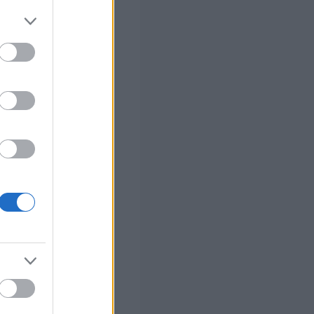
 σας
στών σε 2
ς Google