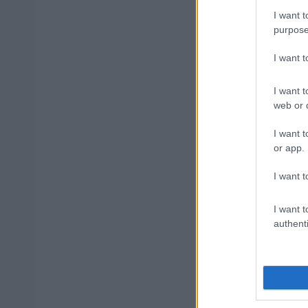
Δημοφιλ
I want t
purpose
I want 
Τουρισμός
ΑΦΜ κάνο
I want t
web or d
I want t
ΕΟΠΥΥ: Επ
or app.
I want t
ΔΥΠΑ/ΟΑΕΔ
I want t
authenti
Μόνιμοι στ
αιτήσεις