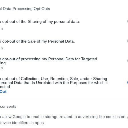
τοποίηση Αγγλικών σε μόνο 2 ημέρες στα χέρια
l Data Processing Opt Outs
o opt-out of the Sharing of my personal data.
In
αποστάσεως η πιο Εύκολη Πιστοποίηση Υπολογι
o opt-out of the Sale of my Personal Data.
In
to opt-out of processing my Personal Data for Targeted
ing.
In
o opt-out of Collection, Use, Retention, Sale, and/or Sharing
ersonal Data that Is Unrelated with the Purposes for which it
πρώτος όλες τις σημαντικές ειδήσεις.
lected.
 το proson.gr στα αποτελέσματα αναζήτησης τη
Out
consents
o allow Google to enable storage related to advertising like cookies on
evice identifiers in apps.