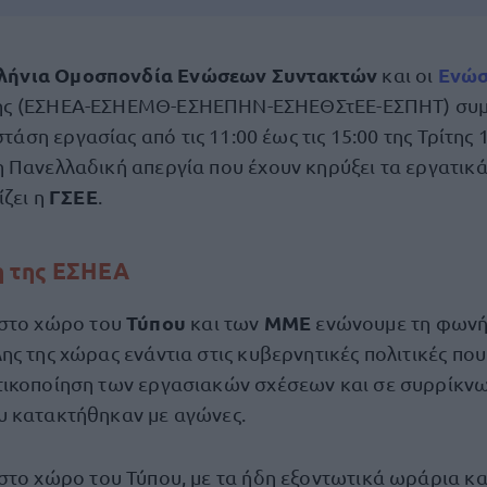
λήνια Ομοσπονδία Ενώσεων Συντακτών
Ενώσ
και οι
της (ΕΣΗΕΑ-ΕΣΗΕΜΘ-ΕΣΗΕΠΗΝ-ΕΣΗΕΘΣτΕΕ-ΕΣΠΗΤ) συμ
τάση εργασίας από τις 11:00 έως τις 15:00 της Τρίτης
 Πανελλαδική απεργία που έχουν κηρύξει τα εργατικά
ΓΣΕΕ
ίζει η
.
η της ΕΣΗΕΑ
Τύπου
ΜΜΕ
στο χώρο του
και των
ενώνουμε τη φωνή 
ης της χώρας ενάντια στις κυβερνητικές πολιτικές πο
τικοποίηση των εργασιακών σχέσεων και σε συρρίκν
υ κατακτήθηκαν με αγώνες.
στο χώρο του Τύπου, με τα ήδη εξοντωτικά ωράρια κα