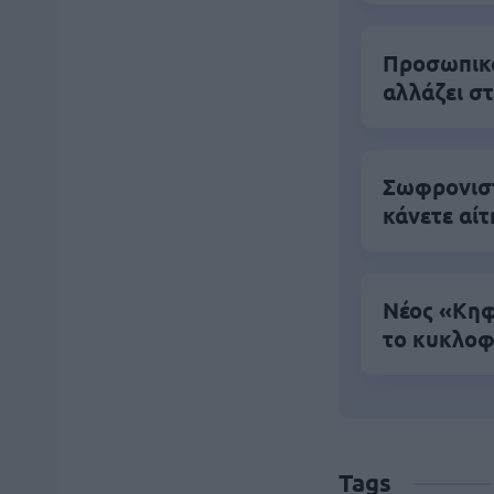
Προσωπικός
αλλάζει σ
Σωφρονιστ
κάνετε αί
Νέος «Κηφ
το κυκλοφ
Tags