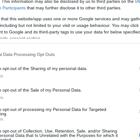
. This information may also be disclosed by us to third parties on the
IA
 την αντιμετώπιση του κύματος ακρίβειας.
Participants
that may further disclose it to other third parties.
 that this website/app uses one or more Google services and may gath
η διαμαρτυρία μας για τη συνεχιζόμενη και διαρκώς 
including but not limited to your visit or usage behaviour. You may click 
 to Google and its third-party tags to use your data for below specifi
δημοσιογραφίας
δημοσιογράφων
της
και των
και τε
ogle consent section.
ελεύθερης ενημέρωσης, η οποία αποτελεί ακρογωνιαίο 
ιτουργίας.
l Data Processing Opt Outs
o opt-out of the Sharing of my personal data.
In
 ΜΜΕ στον ιδιωτικό τομέα και άμεσες και ουσιαστικές
o opt-out of the Sale of my Personal Data.
μισθούς και τις συντάξεις. Επισημαίνεται ότι στην οδηγ
In
κράτη-μέλη να ενισχύσουν τις Συλλογικές Συμβάσεις Ε
to opt-out of processing my Personal Data for Targeted
από αυτές το 80% των εργαζομένων.
ing.
In
ά μέτρα για την αντιμετώπιση της ακρίβειας Ουσιαστ
o opt-out of Collection, Use, Retention, Sale, and/or Sharing
ersonal Data that Is Unrelated with the Purposes for which it
κά μέτρα αντιμετώπισης της ανεργίας.
lected.