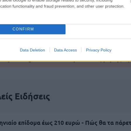
cation functionality and fraud prevention, and other user protection.
αποστάσεως η πιο Εύκολη Πιστοποίηση Υπολογι
CONFIRM
πρώτος όλες τις σημαντικές ειδήσεις.
Data Deletion
Data Access
Privacy Policy
 το proson.gr στα αποτελέσματα αναζήτησης τη
είς Ειδήσεις
νιαίο επίδομα έως 210 ευρώ - Πώς θα τα πάρε