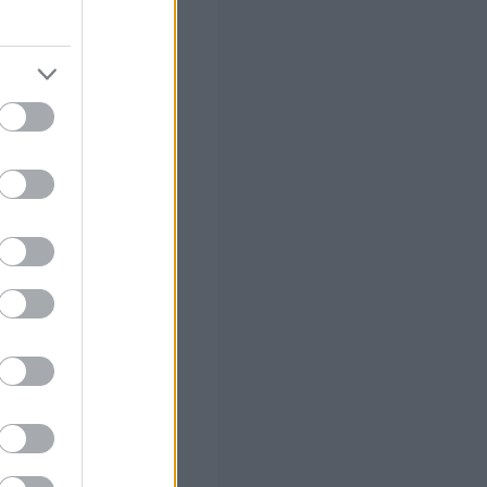
δημάτων και των
καλύπτουν τις
 συναδέλφους να
 σας