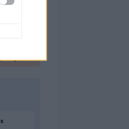
στών σε 2
ς Google
τε