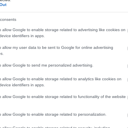
Out
υρωπαϊκά μέτρα στήριξης για την προστασία των εισο
ίας στον ιδιωτικό τομέα.
consents
o allow Google to enable storage related to advertising like cookies on
 αξιοπιστία και πλουραλισμό.
evice identifiers in apps.
o allow my user data to be sent to Google for online advertising
στάση εργασίας
άωρη
εξαιρούνται οι συνάδελφοι που 
s.
εντρώσεις σε όλη τη χώρα, στις οποίες καλούμε τους
to allow Google to send me personalized advertising.
ζικά.
o allow Google to enable storage related to analytics like cookies on
evice identifiers in apps.
τοποίηση Αγγλικών σε μόνο 2 ημέρες στα χέρια
o allow Google to enable storage related to functionality of the website
o allow Google to enable storage related to personalization.
o allow Google to enable storage related to security, including