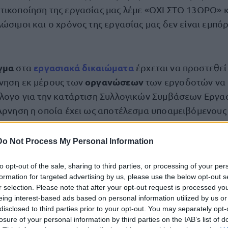
τικοποίηση της εργασίας μας λέμε «ΟΧΙ ΣΤΟ 13ΩΡΟ» κα
ώσιμοι και ο χρόνος της εργασίας μας δεν είναι εμπό
γμα
εργασιακά δικαιώματα
στα
έρχεται να προστεθεί
οργανώσεων
νηση εκ μέρους των
των εργοδοτών να
άλογο για την κατάρτιση Συλλογικών Συμβάσεων Εργα
 Άρνηση η οποία έχει ως αποτέλεσμα υποαμειβόμενους
ν συμβάσεων, όπου επικρατεί το δίκαιο του ισχυρού. 
να μέτρο που να αντιμετωπίζει την απορρύθμιση των
Do Not Process My Personal Information
 Συλλογικού Εργατικού Δικαίου.
to opt-out of the sale, sharing to third parties, or processing of your per
formation for targeted advertising by us, please use the below opt-out s
ΜΜΕ
μόνο οι εργαζόμενοι στα
, αλλά και το σύνολο της
r selection. Please note that after your opt-out request is processed y
ουμε σειρά αλλεπάλληλων εκρηκτικών αυξήσεων, οι ο
eing interest-based ads based on personal information utilized by us or
disclosed to third parties prior to your opt-out. You may separately opt-
 ασφυκτική κατάσταση για τους εργαζόμενους που βλ
losure of your personal information by third parties on the IAB’s list of
ους πόρους τους ουσιαστικά να εξανεμίζονται, χωρίς