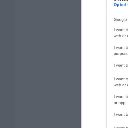
Opted 
Εθνικά και ε
θέσεων εργασ
Google 
I want t
Ενημέρωση με
web or d
I want t
* Από την τετρ
purpose
απεργιακές συγκ
I want 
συμμετάσχουν μα
I want t
web or d
ΑΣΕΠ: Πισ
I want t
or app.
I want t
I want t