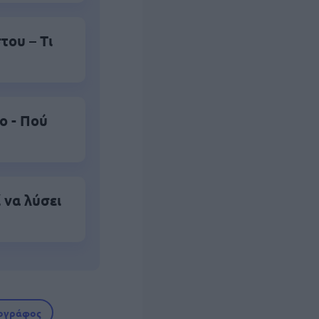
του – Τι
ο - Πού
 να λύσει
ογράφος