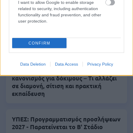
I want to allow Google to enable storage
Δημοφιλείς Ειδήσεις
related to security, including authentication
functionality and fraud prevention, and other
user protection.
Ανοικτές 1.779 θέσεις εργασίας στο
CONFIRM
Δημόσιο (χωρίς πτυχίο)
Data Deletion
Data Access
Privacy Policy
Πυροσβεστική Σχολή: Νέος
κανονισμός για δόκιμους – Τι αλλάζει
σε διαμονή, σίτιση και πρακτική
εκπαίδευση
ΥΠΕΣ: Προγραμματισμός προσλήψεων
2027 - Παρατείνεται το Β' Στάδιο