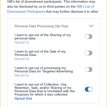
IAB’s list of downstream participants. This information may
also be disclosed by us to third parties on the
IAB’s List of
το Κέντρο Πληροφόρησης Εργαζομένων και
Downstream Participants
that may further disclose it to other
third parties.
Ανέργων της ΓΣΕΕ, ΚΕΠΕΑ/ ΓΣΕΕ
https://www.kepea.gr/
Please note that this website/app uses one or more Google
Personal Data Processing Opt Outs
services and may gather and store information including but
not limited to your visit or usage behaviour. You may click to
I want to opt-out of the Sharing of my
το Δίκτυο Υπηρεσιών Πληροφόρησης &
personal data.
grant or deny consent to Google and its third-party tags to
Opted In
Συμβουλευτικής Εργαζομένων και Ανέργων του
use your data for below specified purposes in below Google
Ινστιτούτου Εργασίας της ΓΣΕΕ
consent section.
I want to opt-out of the Sale of my
Personal Data.
https://www.inegsee.gr/diktio-ipiresion-
Opted In
pliroforisis-simvouleftikis-ergazomenon-
I want to opt-out of processing my
anergon/
Personal Data for Targeted Advertising.
Opted In
I want to opt-out of Collection, Use,
Retention, Sale, and/or Sharing of my
Personal Data that Is Unrelated with the
ΑΣΕΠ: Πιστοποίηση Αγγλικών σε
Purposes for which it was collected.
μόνο 2 ημέρες στα χέρια σας
Opted Out