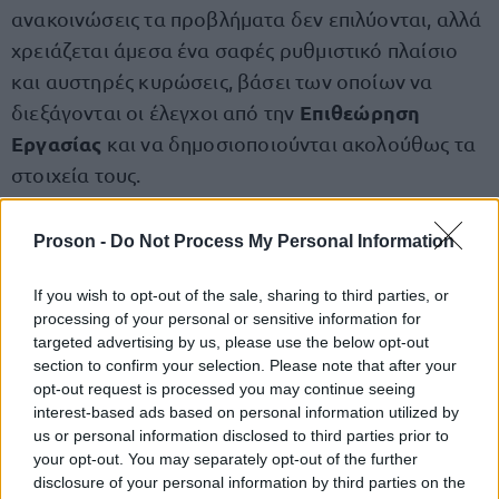
ανακοινώσεις τα προβλήματα δεν επιλύονται, αλλά
χρειάζεται άμεσα ένα σαφές ρυθμιστικό πλαίσιο
και αυστηρές κυρώσεις, βάσει των οποίων να
Επιθεώρηση
διεξάγονται οι έλεγχοι από την
Εργασίας
και να δημοσιοποιούνται ακολούθως τα
στοιχεία τους.
Τα σωματεία, τα κατά τόπους Εργατικά Κέντρα και
Proson -
Do Not Process My Personal Information
οι Ομοσπονδίες δύναμης της ΓΣΕΕ είναι σε
If you wish to opt-out of the sale, sharing to third parties, or
καταγγελίες
επαγρύπνηση για τις
των
processing of your personal or sensitive information for
εργαζομένων.
targeted advertising by us, please use the below opt-out
Η ΓΣΕΕ θα συνεχίσει να έχει στη διάθεση των
section to confirm your selection. Please note that after your
opt-out request is processed you may continue seeing
συνδικάτων και των εργαζομένων σε όλη την
interest-based ads based on personal information utilized by
επικράτεια για κάθε ζήτημα πληροφόρησης,
us or personal information disclosed to third parties prior to
στήριξης και συλλογικής δράσης και στα θέματα
your opt-out. You may separately opt-out of the further
disclosure of your personal information by third parties on the
υγείας και ασφάλειας: