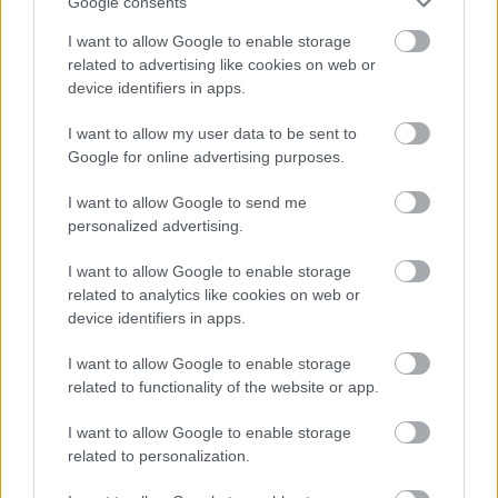
μόνο 2 ημέρες στα χέρια σας
Google consents
I want to allow Google to enable storage
related to advertising like cookies on web or
device identifiers in apps.
I want to allow my user data to be sent to
Google for online advertising purposes.
ΑΣΕΠ: Εξ αποστάσεως η πιο Εύκολη
Πιστοποίηση Υπολογιστών σε 2
I want to allow Google to send me
μέρες
personalized advertising.
I want to allow Google to enable storage
related to analytics like cookies on web or
device identifiers in apps.
Μάθε πρώτος όλες τις σημαντικές
I want to allow Google to enable storage
ειδήσεις.
related to functionality of the website or app.
Βάλε το proson.gr στα αποτελέσματα
I want to allow Google to enable storage
αναζήτησης της Google
related to personalization.