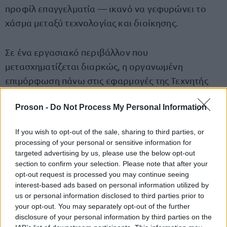
προφίλ επαγγελματία — ικανό να γεφυρώνει το
χάσμα μεταξύ τεχνολογίας και διοίκησης.
Σε ένα εργασιακό περιβάλλον που
μετασχηματίζεται διαρκώς, η οργανωμένη
επιμόρφωση πάνω στις εφαρμογές της Τεχνητής
Νοημοσύνης μπορεί να αποτελέσει καταλυτικό
Proson -
Do Not Process My Personal Information
βήμα επαγγελματικής εξέλιξης.
If you wish to opt-out of the sale, sharing to third parties, or
Εξειδίκευση με τη σφραγίδα του
processing of your personal or sensitive information for
targeted advertising by us, please use the below opt-out
Πανεπιστημίου Πατρών
section to confirm your selection. Please note that after your
opt-out request is processed you may continue seeing
Το πρόγραμμα «
Εφαρμογές Τεχνητής Νοημοσύνης
interest-based ads based on personal information utilized by
σε Οργανισμούς και Επιχειρήσεις
» υλοποιείται εξ
us or personal information disclosed to third parties prior to
your opt-out. You may separately opt-out of the further
ολοκλήρου εξ αποστάσεως και ασύγχρονα, έχει
disclosure of your personal information by third parties on the
διάρκεια 4 μήνες (200 ώρες) και αποδίδει 8 ECTS.