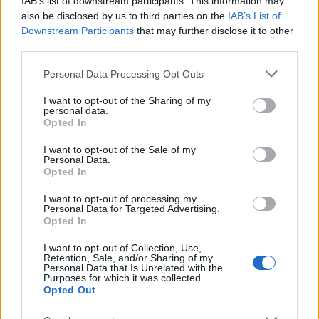
IAB’s list of downstream participants. This information may
also be disclosed by us to third parties on the
IAB’s List of
Downstream Participants
that may further disclose it to other
Με την επιτυχή ολοκλήρωσή του χορηγείται
third parties.
Πιστοποιητικό Επιμόρφωσης από το Πανεπιστήμιο
Please note that this website/app uses one or more Google
Πατρών, αναγνωρισμένο σε επίπεδο Ευρωπαϊκής
Personal Data Processing Opt Outs
services and may gather and store information including but
Ένωσης. Ακαδημαϊκός υπεύθυνος του
not limited to your visit or usage behaviour. You may click to
I want to opt-out of the Sharing of my
personal data.
προγράμματος είναι ο Σωτήριος Παπαϊωάννου,
grant or deny consent to Google and its third-party tags to
Opted In
use your data for below specified purposes in below Google
Επίκουρος Καθηγητής του Τμήματος Οικονομικών
consent section.
I want to opt-out of the Sale of my
Επιστημών του Πανεπιστημίου Πατρών.
Personal Data.
Opted In
Εκδηλώστε το ενδιαφέρον σας και ενισχύστε το
I want to opt-out of processing my
Personal Data for Targeted Advertising.
επαγγελματικό σας αποτύπωμα στον χώρο της
Opted In
σύγχρονης διοίκησης.
I want to opt-out of Collection, Use,
Retention, Sale, and/or Sharing of my
Personal Data that Is Unrelated with the
Purposes for which it was collected.
Opted Out
ΑΣΕΠ: Πιστοποίηση Αγγλικών σε