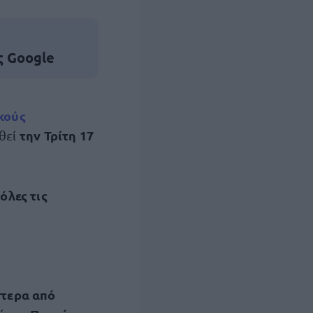
ς Google
κούς
την Τρίτη 17
ηθεί
όλες τις
τερα από