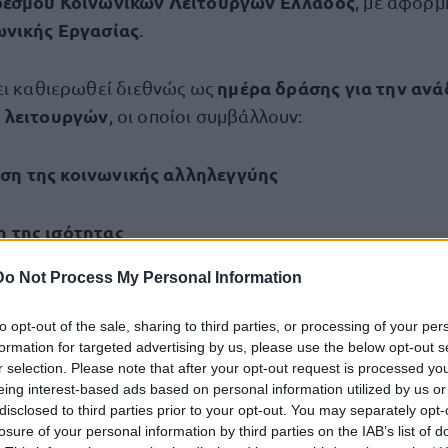
δέσμου Κοινωνικών Λειτουργών Ελλάδος
, με αφορμ
ωνικής Εργασίας
.
ημέρα δράσης για την ανά
ει καθιερωθεί διεθνώς ως
 λειτουργών
, οι οποίοι συμβάλλουν:
ση της κοινωνικής αλληλεγγύης
η της ισότητας
Do Not Process My Personal Information
η της κοινωνικής δικαιοσύνης
to opt-out of the sale, sharing to third parties, or processing of your per
formation for targeted advertising by us, please use the below opt-out s
ις και διαμαρτυρία στο Μέγαρο Μαξίμου
r selection. Please note that after your opt-out request is processed y
eing interest-based ads based on personal information utilized by us or
κινητοποίησης, οι κοινωνικοί λειτουργοί καλούνται να
disclosed to third parties prior to your opt-out. You may separately opt-
losure of your personal information by third parties on the IAB’s list of