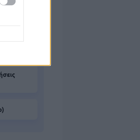
ο
ό το 2027
ήσεις
ο)