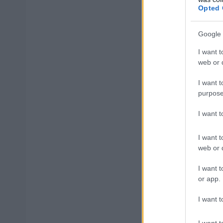
Opted 
Google 
ΑΣΕΠ: Εξ 
I want t
μέρες
web or d
I want t
purpose
I want 
Μάθε 
Βάλε
I want t
web or d
I want t
or app.
Δημοφιλ
I want t
I want t