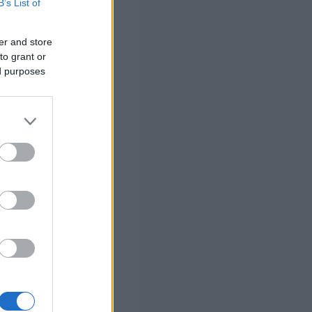
B’s List of
ς της χώρας
er and store
to grant or
ed purposes
 Μέγαρο
ών λειτουργών
ετωπίζει ο
ία του κοινωνικού
 σας