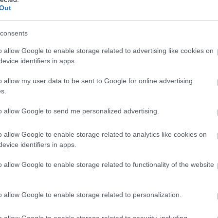
Out
consents
αποστάσεως η πιο Εύκολη Πιστοποίηση Υπολογι
o allow Google to enable storage related to advertising like cookies on
evice identifiers in apps.
o allow my user data to be sent to Google for online advertising
s.
to allow Google to send me personalized advertising.
πρώτος όλες τις σημαντικές ειδήσεις.
 το proson.gr στα αποτελέσματα αναζήτησης τη
o allow Google to enable storage related to analytics like cookies on
evice identifiers in apps.
o allow Google to enable storage related to functionality of the website
είς Ειδήσεις
o allow Google to enable storage related to personalization.
o allow Google to enable storage related to security, including