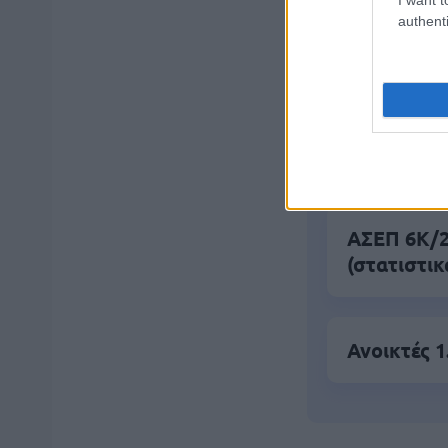
authenti
ΑΣΕΠ: Νέο
Εξωτερικ
Κατώτατος
ΑΣΕΠ 6Κ/20
(στατιστικ
Ανοικτές 1