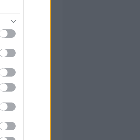
στών σε 2
ς Google