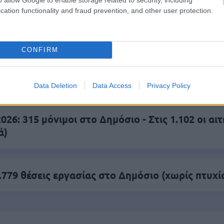
cation functionality and fraud prevention, and other user protection.
ς γραπτός διαγωνισμός - Μόνιμοι στο υπουργεί
ών
CONFIRM
 μισθός: Σενάριο για αύξηση στα 1.000 ευρώ απ
Data Deletion
Data Access
Privacy Policy
26: 315 μόνιμοι στο Δημόσιο - Στις 1.102 οι αιτ
ά)
.779 θέσεις εργασίας στο Δημόσιο (χωρίς πτυχί