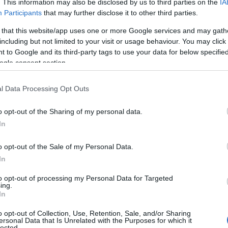
. This information may also be disclosed by us to third parties on the
IA
σεις που θα πραγματοποιηθούν σε διάφορες πόλει
Participants
that may further disclose it to other third parties.
 that this website/app uses one or more Google services and may gath
ση διαμαρτυρίας στην Αθήνα
including but not limited to your visit or usage behaviour. You may click 
 to Google and its third-party tags to use your data for below specifi
ogle consent section.
στις 13:00 έξω από το
τοποίηση θα πραγματοποιηθεί
ψήφισμα με τα αιτήματα των κοινωνικ
θα κατατεθεί
l Data Processing Opt Outs
ς τον πρωθυπουργό
.
o opt-out of the Sharing of my personal data.
τα ζητήματα που αντιμ
ις έχουν στόχο να αναδείξουν
In
ι τη σημασία της κοινωνικής εργασίας για τη λειτουργ
o opt-out of the Sale of my Personal Data.
In
to opt-out of processing my Personal Data for Targeted
ing.
In
τοποίηση Αγγλικών σε μόνο 2 ημέρες στα χέρια
o opt-out of Collection, Use, Retention, Sale, and/or Sharing
ersonal Data that Is Unrelated with the Purposes for which it
lected.