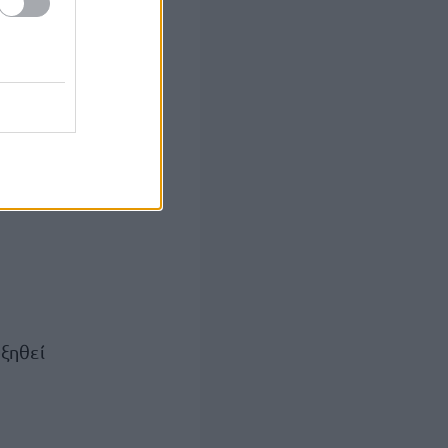
υξηθεί