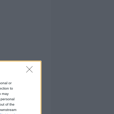
sonal or
ς πρόσληψης.
ection to
ou may
 personal
out of the
 downstream