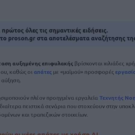
πρώτος όλες τις σημαντικές ειδήσεις.
 το proson.gr στα αποτελέσματα αναζήτησης τη
ταση αυξημένης επιφυλακής
βρίσκονται χιλιάδες χρή
απάτες
εργασί
ύου, καθώς οι
με «μαϊμού» προσφορές
 αύξηση.
Τεχνητής Νοη
ρησιμοποιούν πλέον προηγμένα εργαλεία
διαίτερα πειστικά σενάρια που στοχεύουν στην υποκ
μένων και τραπεζικών στοιχείων.
ούν οι νέες απάτες με χρήση AI