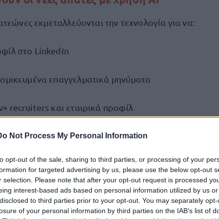
ατεώνες εκμεταλλεύονται την τεχνολογία για να:
φίλ στο LinkedIn
τομικευμένα επαγγελματικά μηνύματα
 recruiters και εταιρικά προφίλ
ν πραγματικά λογότυπα γνωστών εταιρειών
Do Not Process My Personal Information
to opt-out of the sale, sharing to third parties, or processing of your per
 δημιουργήσουν μια απόλυτα ρεαλιστική εικόνα νόμιμη
formation for targeted advertising by us, please use the below opt-out s
r selection. Please note that after your opt-out request is processed y
eing interest-based ads based on personal information utilized by us or
α «likes» στο WhatsApp
disclosed to third parties prior to your opt-out. You may separately opt-
losure of your personal information by third parties on the IAB’s list of