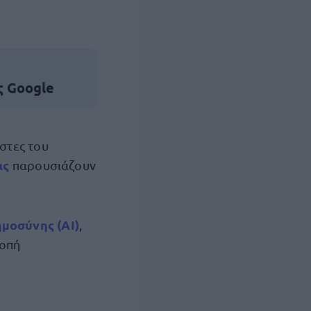
ς Google
στες του
ας
παρουσιάζουν
μοσύνης (AI)
,
λοπή