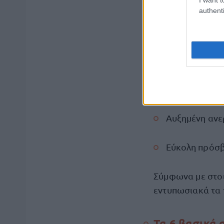
authenti
Γιατί αυξάνο
Η έξαρση αποδίδ
Άνοδο της τη
Αυξημένη ανερ
Εύκολη πρόσβ
Σύμφωνα με στοι
εντυπωσιακά τα 
Τα 6 βασικά 