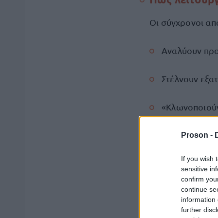
Οι σύγχρονοι απ
Αναλύουν προ
Στέλνουν εξα
«Κλωνοποιούν»
Χρησιμοποιού
Proson -
If you wish 
Στόχος είναι να
sensitive in
confirm you
continue se
Η απάτη με τ
information 
further disc