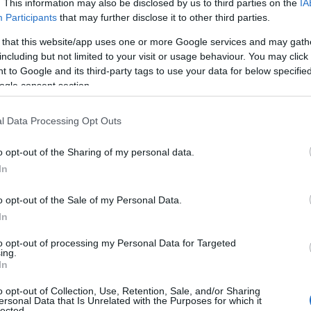
task 
 διαδεδομένες μορφές απάτης είναι τα λεγόμενα
. This information may also be disclosed by us to third parties on the
IA
Participants
that may further disclose it to other third parties.
 όπως το WhatsApp, οι δράστες:
 that this website/app uses one or more Google services and may gath
including but not limited to your visit or usage behaviour. You may click 
 to Google and its third-party tags to use your data for below specifi
 κυρίως νέους και φοιτητές
ogle consent section.
εργασίες όπως likes ή αξιολογήσεις
l Data Processing Opt Outs
o opt-out of the Sharing of my personal data.
αρχικά μικρά ποσά για «δόλωμα»
In
o opt-out of the Sale of my Personal Data.
ως:
In
τα για «αναβάθμιση λογαριασμού»
to opt-out of processing my Personal Data for Targeted
ing.
In
 θύματα σε μεταφορές χρημάτων (money mules)
o opt-out of Collection, Use, Retention, Sale, and/or Sharing
ersonal Data that Is Unrelated with the Purposes for which it
lected.