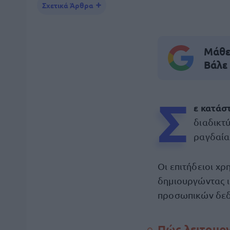
Σχετικά Άρθρα
Μάθε 
Βάλε
Σ
ε κατάσ
διαδικτ
ραγδαία
Οι επιτήδειοι χ
δημιουργώντας ι
προσωπικών δεδο
Πώς λειτουργ