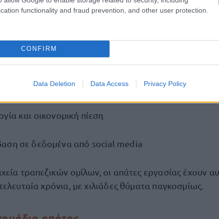
cation functionality and fraud prevention, and other user protection.
νται οι απάτες εργασίας
CONFIRM
εται σε:
Data Deletion
Data Access
Privacy Policy
λεργασίας
γία και οικονομική πίεση
αση σε δεδομένα από social media
χεία τραπεζικών ομίλων, οι απάτες εργασίας έχουν α
τελευταία χρόνια, με χιλιάδες θύματα παγκοσμίως.
σημάδια απάτης