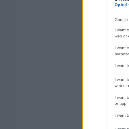
Opted 
Η παγίδα με
Google 
Σε πολλές περιπτ
I want t
web or d
Συχνές δικαιολογ
I want t
purpose
«Εκπαιδευτικά
I want 
I want t
Κόστος για βί
web or d
Συνεντεύξεις
I want t
or app.
Όπως αναφέρουν 
I want t
αποτελεί μέρος τ
I want t