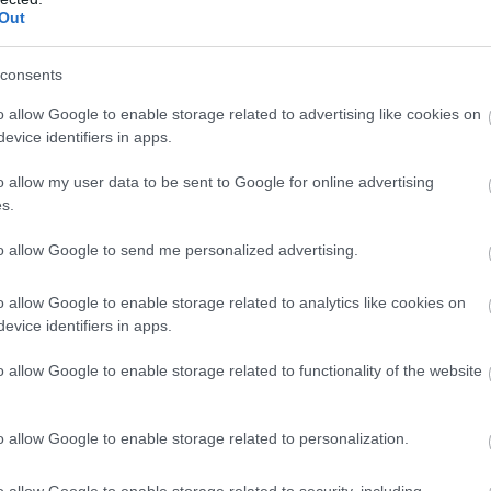
Out
 «πληρωμή για πρόσληψη»
consents
ώσεις, οι απατεώνες ζητούν χρήματα πριν καν ξεκινήσ
o allow Google to enable storage related to advertising like cookies on
evice identifiers in apps.
ίες:
o allow my user data to be sent to Google for online advertising
s.
 σεμινάρια» ή πιστοποιήσεις
to allow Google to send me personalized advertising.
o allow Google to enable storage related to analytics like cookies on
ζα ή έλεγχο ποινικού μητρώου
evice identifiers in apps.
 μέσω τηλεφωνικών γραμμών υψηλής χρέωσης
o allow Google to enable storage related to functionality of the website
ειδικοί, υπάρχουν περιπτώσεις όπου ακόμη και η ίδι
o allow Google to enable storage related to personalization.
ης απάτης.
o allow Google to enable storage related to security, including