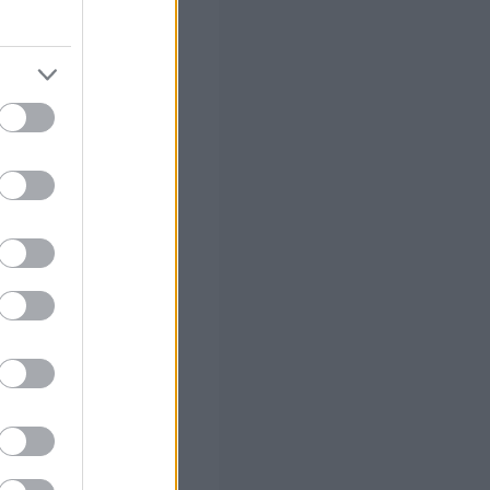
ει η «εργασία».
α η συνέντευξη