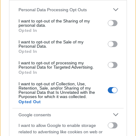
Πιστοποίηση Υπολογιστών σε 2
Please note that this website/app uses one or more Google
Personal Data Processing Opt Outs
μέρες
services and may gather and store information including but
not limited to your visit or usage behaviour. You may click to
I want to opt-out of the Sharing of my
personal data.
grant or deny consent to Google and its third-party tags to
Opted In
use your data for below specified purposes in below Google
consent section.
I want to opt-out of the Sale of my
Personal Data.
Μάθε πρώτος όλες τις σημαντικές
Opted In
ειδήσεις.
I want to opt-out of processing my
Βάλε το proson.gr στα αποτελέσματα
Personal Data for Targeted Advertising.
Opted In
αναζήτησης της Google
I want to opt-out of Collection, Use,
Retention, Sale, and/or Sharing of my
Personal Data that Is Unrelated with the
Purposes for which it was collected.
Opted Out
Δημοφιλείς Ειδήσεις
Google consents
I want to allow Google to enable storage
related to advertising like cookies on web or