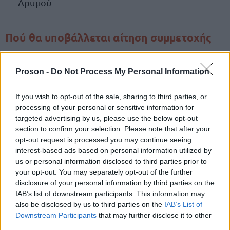
Δρυμού
Πού θα υποβάλλεται αίτηση συμμετοχής
οι παραπάνω αγγελίες
Εάν σας ενδιαφέρουν
Proson -
Do Not Process My Personal Information
εργασίας του proson.gr
, μπορείτε να στείλετε
βιογραφικό
εδώ
τώρα το
σας, πατώντας
.
If you wish to opt-out of the sale, sharing to third parties, or
processing of your personal or sensitive information for
targeted advertising by us, please use the below opt-out
section to confirm your selection. Please note that after your
ΑΣΕΠ: Πιστοποίηση Αγγλικών σε
opt-out request is processed you may continue seeing
interest-based ads based on personal information utilized by
μόνο 2 ημέρες στα χέρια σας
us or personal information disclosed to third parties prior to
your opt-out. You may separately opt-out of the further
disclosure of your personal information by third parties on the
IAB’s list of downstream participants. This information may
also be disclosed by us to third parties on the
IAB’s List of
Downstream Participants
that may further disclose it to other
third parties.
ΑΣΕΠ: Εξ αποστάσεως η πιο Εύκολη