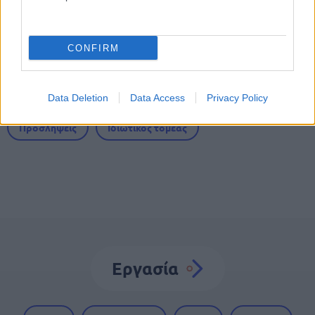
CONFIRM
Tags
Σούπερ Μάρκετ
Καταστήματα
Θέσεις εργασίας
Data Deletion
Data Access
Privacy Policy
Προσλήψεις
Ιδιωτικός τομέας
Εργασία