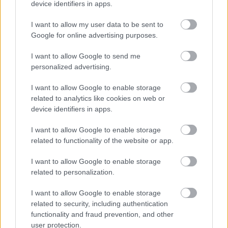
Πυροσβεστική Σχολή: Νέος
device identifiers in apps.
κανονισμός για δόκιμους – Τι αλλάζει
I want to allow my user data to be sent to
σε διαμονή, σίτιση και πρακτική
Google for online advertising purposes.
εκπαίδευση
I want to allow Google to send me
personalized advertising.
Σχολεία: 42 προσλήψεις καθαριστών
I want to allow Google to enable storage
related to analytics like cookies on web or
στον Δήμο Ηγουμενίτσας
device identifiers in apps.
I want to allow Google to enable storage
related to functionality of the website or app.
ΑΣΕΠ: Οι τρεις επικρατέστεροι
υποψήφιοι για την ΑΕΜΥ
I want to allow Google to enable storage
related to personalization.
I want to allow Google to enable storage
Εθνική Σύνταξη 2026: Στα 446,87 ευρώ
related to security, including authentication
το πλήρες ποσό
functionality and fraud prevention, and other
user protection.