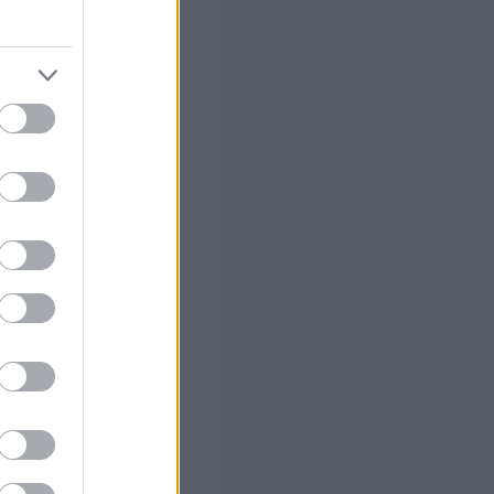
στών σε 2
ς Google