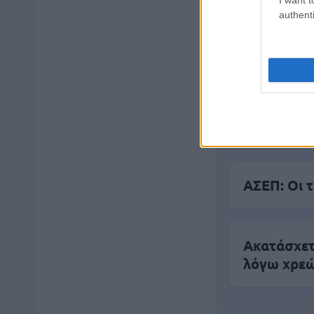
authenti
Πυροσβεστι
διαμονή, σ
Σχολεία: 
ΑΣΕΠ: Οι 
Ακατάσχετ
λόγω χρε