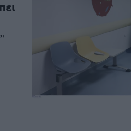
πει
αι