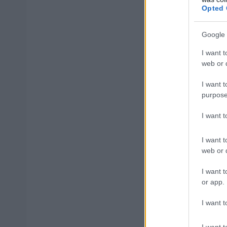
Opted 
Google 
I want t
ΑΣΕΠ: Εξ 
web or d
μέρες
I want t
purpose
I want 
Μάθε 
I want t
Βάλε
web or d
I want t
or app.
I want t
Δημοφιλ
I want t