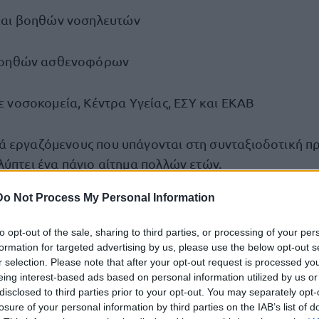
και βοηθών νοσηλευτών
βοηθών ασθενοφόρων
 νοσοκομεία, Κέντρα Υγείας, ΕΣΥ και ΕΚΑΒ
 εργαζόμενους που υπάγονται στη συνταξιοδοτική π
λύπτει ένα πάγιο αίτημα πολλών ετών.
Do Not Process My Personal Information
τις συντάξεις και στην ασφάλιση
to opt-out of the sale, sharing to third parties, or processing of your per
ο:
formation for targeted advertising by us, please use the below opt-out s
r selection. Please note that after your opt-out request is processed y
eing interest-based ads based on personal information utilized by us or
 οι προϋποθέσεις συνταξιοδότησης με αντίστοιχες ει
disclosed to third parties prior to your opt-out. You may separately opt-
ΤΑΜ
losure of your personal information by third parties on the IAB’s list of