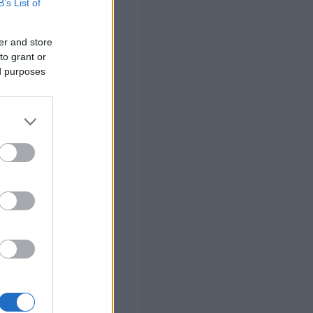
B’s List of
ασφάλισης (εκ
er and store
to grant or
ed purposes
ση
ια τη συμπλήρωση
σφάλισης, ενώ η
νιαία διαδικασία
 σας