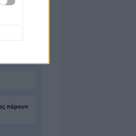
αλλάζει σε
τσας
ας πάρουν