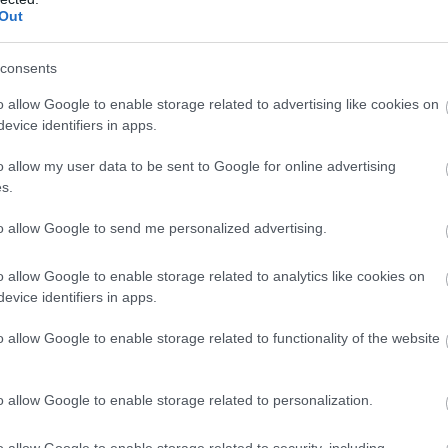
Out
consents
o allow Google to enable storage related to advertising like cookies on
αποστάσεως η πιο Εύκολη Πιστοποίηση Υπολογι
evice identifiers in apps.
o allow my user data to be sent to Google for online advertising
s.
to allow Google to send me personalized advertising.
πρώτος όλες τις σημαντικές ειδήσεις.
o allow Google to enable storage related to analytics like cookies on
 το proson.gr στα αποτελέσματα αναζήτησης τη
evice identifiers in apps.
o allow Google to enable storage related to functionality of the website
o allow Google to enable storage related to personalization.
είς Ειδήσεις
o allow Google to enable storage related to security, including