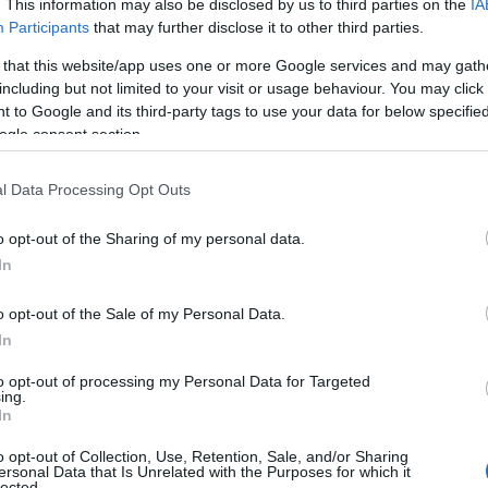
. This information may also be disclosed by us to third parties on the
IA
Participants
that may further disclose it to other third parties.
δυνατότητα συνταξιοδότησης στο 62ο έτος με 15 έτη 
 that this website/app uses one or more Google services and may gath
2 σε ΒΑΕ)
including but not limited to your visit or usage behaviour. You may click 
 to Google and its third-party tags to use your data for below specifi
ogle consent section.
πρόσθετες εισφορές για κύρια και επικουρική ασφάλι
l Data Processing Opt Outs
τότητα αναγνώρισης και εξαγοράς χρόνου εργασίας γ
ων
o opt-out of the Sharing of my personal data.
In
ος χρόνος θα υπολογίζεται ως πραγματικός χρόνος α
o opt-out of the Sale of my Personal Data.
τώς θα γίνεται κατόπιν αίτησης του εργαζομένου με ε
In
ικουρική ασφάλιση.
to opt-out of processing my Personal Data for Targeted
ing.
In
τοποίηση Αγγλικών σε μόνο 2 ημέρες στα χέρια
o opt-out of Collection, Use, Retention, Sale, and/or Sharing
ersonal Data that Is Unrelated with the Purposes for which it
lected.