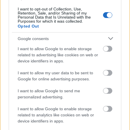
Πιστοποίηση Υπολογιστών σε 2
I want to opt-out of Collection, Use,
μέρες
Retention, Sale, and/or Sharing of my
Personal Data that Is Unrelated with the
Purposes for which it was collected.
Opted Out
Google consents
Μάθε πρώτος όλες τις σημαντικές
I want to allow Google to enable storage
ειδήσεις.
related to advertising like cookies on web or
Βάλε το proson.gr στα αποτελέσματα
device identifiers in apps.
αναζήτησης της Google
I want to allow my user data to be sent to
Google for online advertising purposes.
I want to allow Google to send me
personalized advertising.
Δημοφιλείς Ειδήσεις
I want to allow Google to enable storage
related to analytics like cookies on web or
device identifiers in apps.
ΑΣΕΠ: Νέος γραπτός διαγωνισμός -