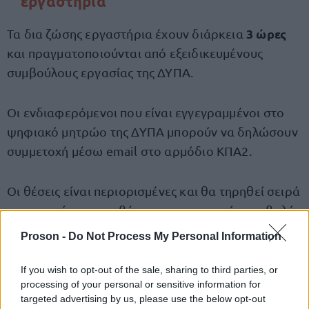
εργαστήρια
3 ώρες
Τα δια ζώσης εργαστήρια έχουν διάρκεια
και πραγματοποιούνται από εξειδικευμένους
συμβούλους εργασίας της ΔΥΠΑ.
Οι ενδιαφερόμενοι που είναι εγγεγραμμένοι στο
ψηφιακό μητρώο της ΔΥΠΑ μπορούν να δηλώσουν
συμμετοχή μέσω email στο αρμόδιο ΚΠΑ2.
Οι θέσεις είναι περιορισμένες και θα τηρηθεί σειρά
προτεραιότητας με βάση την ημερομηνία υποβολής
της αίτησης.
Proson -
Do Not Process My Personal Information
If you wish to opt-out of the sale, sharing to third parties, or
Τι ισχύει για τα διαδικτυακά e-
processing of your personal or sensitive information for
Εργαστήρια
targeted advertising by us, please use the below opt-out