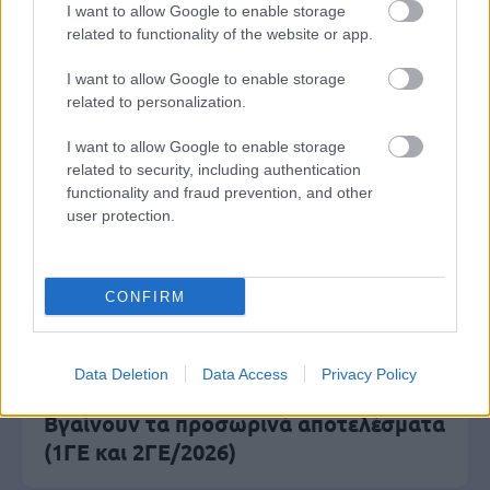
I want to allow Google to enable storage
Μόνιμοι στο υπουργείο Εξωτερικών
related to functionality of the website or app.
I want to allow Google to enable storage
related to personalization.
Κατώτατος μισθός: Σενάριο για
αύξηση στα 1.000 ευρώ από το 2027
I want to allow Google to enable storage
related to security, including authentication
functionality and fraud prevention, and other
user protection.
ΑΣΕΠ 6Κ/2026: 315 μόνιμοι στο
Δημόσιο - Στις 1.102 οι αιτήσεις
(στατιστικά)
CONFIRM
Data Deletion
Data Access
Privacy Policy
ΑΣΕΠ - Προσλήψεις αναπληρωτών:
Βγαίνουν τα προσωρινά αποτελέσματα
(1ΓΕ και 2ΓΕ/2026)