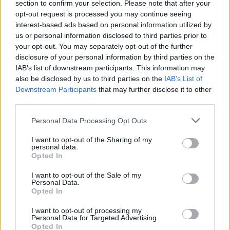
section to confirm your selection. Please note that after your
2 ώρες
Τα online εργαστήρια έχουν διάρκεια
και
opt-out request is processed you may continue seeing
interest-based ads based on personal information utilized by
μπορούν να συμμετέχουν έως 50 άτομα ανά τμήμα.
us or personal information disclosed to third parties prior to
your opt-out. You may separately opt-out of the further
Οι αιτήσεις υποβάλλονται ηλεκτρονικά και η
disclosure of your personal information by third parties on the
IAB’s list of downstream participants. This information may
πλατφόρμα παραμένει ανοιχτή μέχρι να
also be disclosed by us to third parties on the
IAB’s List of
καλυφθούν οι διαθέσιμες θέσεις.
Downstream Participants
that may further disclose it to other
third parties.
Please note that this website/app uses one or more Google
Personal Data Processing Opt Outs
services and may gather and store information including but
ΑΣΕΠ: Πιστοποίηση Αγγλικών σε
not limited to your visit or usage behaviour. You may click to
I want to opt-out of the Sharing of my
μόνο 2 ημέρες στα χέρια σας
personal data.
grant or deny consent to Google and its third-party tags to
Opted In
use your data for below specified purposes in below Google
consent section.
I want to opt-out of the Sale of my
Personal Data.
Opted In
I want to opt-out of processing my
Personal Data for Targeted Advertising.
ΑΣΕΠ: Εξ αποστάσεως η πιο Εύκολη
Opted In