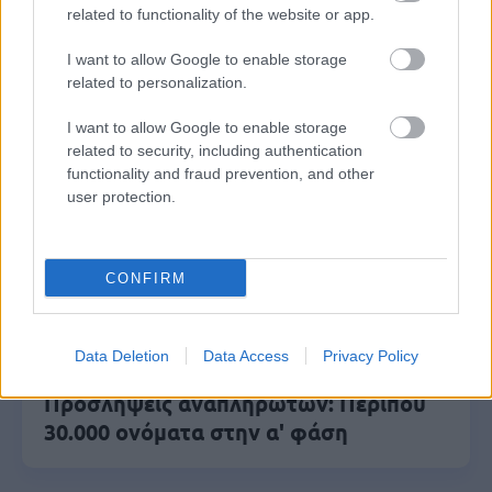
σε διαμονή, σίτιση και πρακτική
related to functionality of the website or app.
εκπαίδευση
I want to allow Google to enable storage
related to personalization.
ΔΥΠΑ: Ευκαιρία συνταξιοδότησης για
I want to allow Google to enable storage
related to security, including authentication
8.000 ανέργους άνω των 55 ετών –
functionality and fraud prevention, and other
Ξεκίνησαν οι αιτήσεις
user protection.
ΥΠΕΣ: Προγραμματισμός προσλήψεων
CONFIRM
2027 - Παρατείνεται το Β' Στάδιο
Data Deletion
Data Access
Privacy Policy
Προσλήψεις αναπληρωτών: Περίπου
30.000 ονόματα στην α' φάση