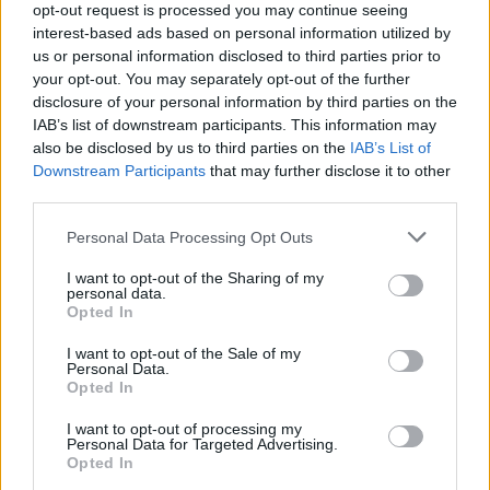
ζωής και εμπιστοσύνης με τους πελάτες τους.
opt-out request is processed you may continue seeing
interest-based ads based on personal information utilized by
us or personal information disclosed to third parties prior to
για να
Μείνετε συντονισμένοι στο Proson.gr
your opt-out. You may separately opt-out of the further
ενημερώνετε πρώτοι για όλες τις ευκαιρίες
disclosure of your personal information by third parties on the
IAB’s list of downstream participants. This information may
καριέρας στον ιδιωτικό τομέα
.
also be disclosed by us to third parties on the
IAB’s List of
Downstream Participants
that may further disclose it to other
third parties.
Please note that this website/app uses one or more Google
ΑΣΕΠ: Πιστοποίηση Αγγλικών σε
Personal Data Processing Opt Outs
services and may gather and store information including but
μόνο 2 ημέρες στα χέρια σας
not limited to your visit or usage behaviour. You may click to
I want to opt-out of the Sharing of my
personal data.
grant or deny consent to Google and its third-party tags to
Opted In
use your data for below specified purposes in below Google
consent section.
I want to opt-out of the Sale of my
Personal Data.
Opted In
ΑΣΕΠ: Εξ αποστάσεως η πιο Εύκολη
I want to opt-out of processing my
Personal Data for Targeted Advertising.
Πιστοποίηση Υπολογιστών σε 2
Opted In
μέρες