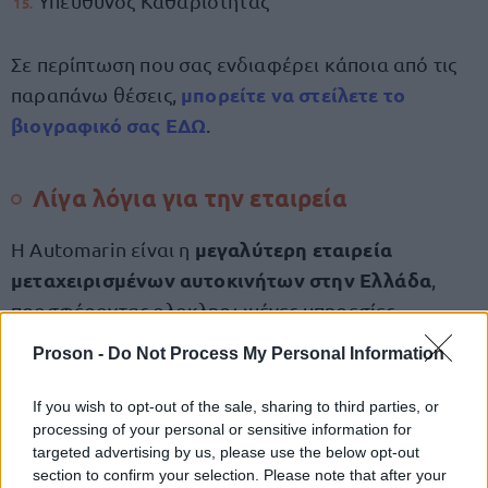
Υπεύθυνος Καθαριότητας
Σε περίπτωση που σας ενδιαφέρει κάποια από τις
μπορείτε να στείλετε το
παραπάνω θέσεις,
βιογραφικό σας ΕΔΩ
.
Λίγα λόγια για την εταιρεία
μεγαλύτερη εταιρεία
Η Automarin είναι η
μεταχειρισμένων αυτοκινήτων στην Ελλάδα
,
προσφέροντας ολοκληρωμένες υπηρεσίες
αυτοκίνησης στους πελάτες της.
Proson -
Do Not Process My Personal Information
Δραστηριοποιούνται στο χώρο
If you wish to opt-out of the sale, sharing to third parties, or
processing of your personal or sensitive information for
αυτοκίνησης
τέσσερις
της
για περισσότερες από
targeted advertising by us, please use the below opt-out
δεκαετίες
, με γνώμονα τη δημιουργία σχέσεων
section to confirm your selection. Please note that after your