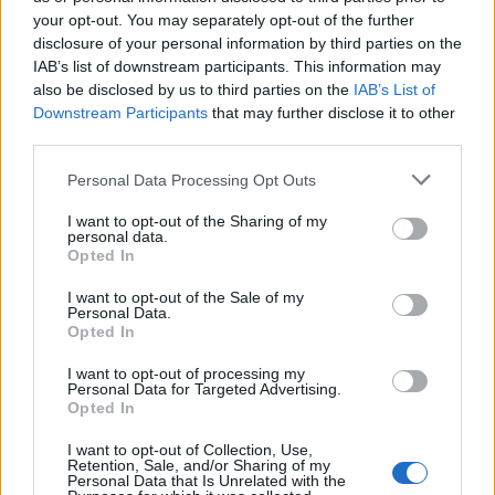
δεν είναι δωρεάν
Ωστόσο, η διαδικασία
, καθώς
your opt-out. You may separately opt-out of the further
disclosure of your personal information by third parties on the
απαιτείται η καταβολή πρόσθετων εισφορών για
IAB’s list of downstream participants. This information may
κάθε μήνα που αναγνωρίζεται.
also be disclosed by us to third parties on the
IAB’s List of
Downstream Participants
that may further disclose it to other
third parties.
Συγκεκριμένα:
Please note that this website/app uses one or more Google
Personal Data Processing Opt Outs
services and may gather and store information including but
60 μήνες
μπορούν να αναγνωριστούν έως
,
not limited to your visit or usage behaviour. You may click to
I want to opt-out of the Sharing of my
personal data.
grant or deny consent to Google and its third-party tags to
Opted In
επιπλέον εισφορά 5,6%
use your data for below specified purposes in below Google
καταβάλλεται
επί των
consent section.
I want to opt-out of the Sale of my
ασφαλιστέων αποδοχών,
Personal Data.
Opted In
κύρια
η επιβάρυνση αφορά τόσο την
όσο και
I want to opt-out of processing my
Personal Data for Targeted Advertising.
επικουρική ασφάλιση
την
.
Opted In
I want to opt-out of Collection, Use,
Τι κερδίζουν οι σημερινοί 55άρηδες
Retention, Sale, and/or Sharing of my
Personal Data that Is Unrelated with the