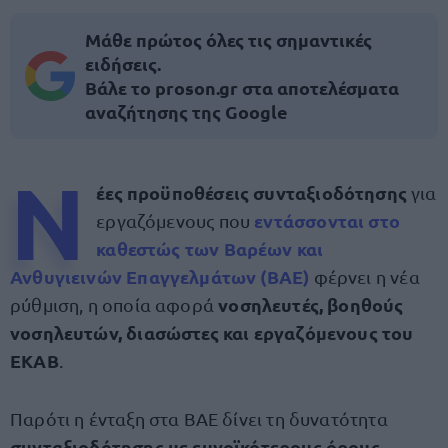
Μάθε πρώτος όλες τις σημαντικές
ειδήσεις.
Βάλε το proson.gr στα αποτελέσματα
αναζήτησης της Google
Ν
έες προϋποθέσεις συνταξιοδότησης
για
εντάσσονται στο
εργαζόμενους που
καθεστώς των
Βαρέων και
Ανθυγιεινών Επαγγελμάτων (ΒΑΕ)
φέρνει η νέα
νοσηλευτές, βοηθούς
ρύθμιση, η οποία αφορά
νοσηλευτών, διασώστες και εργαζόμενους του
ΕΚΑΒ
.
Παρότι η ένταξη στα ΒΑΕ δίνει τη δυνατότητα
συνταξιοδότησης με ευνοϊκότερους όρους
,