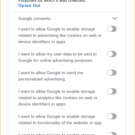
Purposes for which it was collected.
Opted Out
Με βάση το νέο πλαίσιο, ένας εργαζόμενος που
55 ετών
είναι σήμερα
μπορεί:
Google consents
I want to allow Google to enable storage
πέντε πλασματικά έτη ΒΑΕ
να αναγνωρίσει
,
related to advertising like cookies on web or
device identifiers in apps.
επτά ακόμη χρόνια
να συμπληρώσει
I want to allow my user data to be sent to
πραγματικής ασφάλισης
62 έτη
έως τα
,
Google for online advertising purposes.
I want to allow Google to send me
τρία επιπλέον χρόνια κοινής ασφάλισης
και με
personalized advertising.
να θεμελιώσει δικαίωμα συνταξιοδότησης.
I want to allow Google to enable storage
related to analytics like cookies on web or
χαμηλότερες
Παρότι η επιλογή αυτή συνεπάγεται
device identifiers in apps.
καθαρές αποδοχές
κατά τη διάρκεια του
I want to allow Google to enable storage
σημαντικά
εργασιακού βίου, δίνει τη δυνατότητα
related to functionality of the website or app.
νωρίτερης εξόδου στη σύνταξη
σε σχέση με το