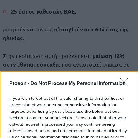
25 έτη σε καθεστώς ΒΑΕ
,
στο 60ό έτος της
μπορούν να συνταξιοδοτηθούν
ηλικίας
.
μείωση 12%
Στην περίπτωση αυτή προβλέπεται
στην εθνική σύνταξη
, που αντιστοιχεί σήμερα σε
56 ευρώ τον μήνα
περίπου
.
Proson -
Do Not Process My Personal Information
Αναγνώριση έως πέντε πλασματικών
If you wish to opt-out of the sale, sharing to third parties, or
ετών
processing of your personal or sensitive information for
targeted advertising by us, please use the below opt-out
αναγνώριση έως
Η νέα διάταξη επιτρέπει την
section to confirm your selection. Please note that after your
πέντε πλασματικών ετών ασφάλισης
.
opt-out request is processed you may continue seeing
interest-based ads based on personal information utilized by
us or personal information disclosed to third parties prior to