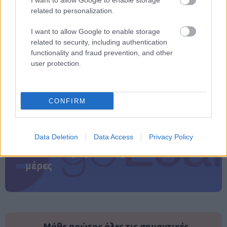
I want to allow Google to enable storage
προηγούμενο καθεστώς.
related to personalization.
I want to allow Google to enable storage
related to security, including authentication
ΑΣΕΠ: Πιστοποίηση Αγγλικών σε
functionality and fraud prevention, and other
μόνο 2 ημέρες στα χέρια σας
user protection.
CONFIRM
ΑΣΕΠ: Εξ αποστάσεως η πιο Εύκολη
Data Deletion
Data Access
Privacy Policy
Πιστοποίηση Υπολογιστών σε 2
μέρες
Μάθε πρώτος όλες τις σημαντικές