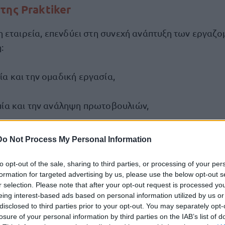
της Praktiker
 εταιρεία, επενδύει στη συνεχή ανάπτυξη των εργαζο
:
α και την ομαδική εργασία,
μία και την ανάληψη πρωτοβουλιών,
κπαίδευση,
Do Not Process My Personal Information
τες επαγγελματικής εξέλιξης.
to opt-out of the sale, sharing to third parties, or processing of your per
formation for targeted advertising by us, please use the below opt-out s
r selection. Please note that after your opt-out request is processed y
Dedeman
έλος του ομίλου
, ενός από τους μεγαλύτερ
eing interest-based ads based on personal information utilized by us or
ική Ευρώπη, αξιοποιεί τεχνογνωσία και εμπειρία από
disclosed to third parties prior to your opt-out. You may separately opt-
losure of your personal information by third parties on the IAB’s list of
Praktiker
)