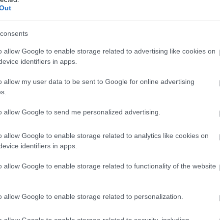
οθήκης – Χειριστής Κλαρκ
Out
tant – Τμήμα Γενικής Λογιστικής
consents
o allow Google to enable storage related to advertising like cookies on
ntant – Τμήμα Λογιστηρίου Προμηθευτών
evice identifiers in apps.
o allow my user data to be sent to Google for online advertising
ωλήσεων – Καλαμάτα
s.
to allow Google to send me personalized advertising.
Specialist
o allow Google to enable storage related to analytics like cookies on
& Content Specialist
evice identifiers in apps.
o allow Google to enable storage related to functionality of the website
ήνη (Part Time)
o allow Google to enable storage related to personalization.
 Manager
o allow Google to enable storage related to security, including