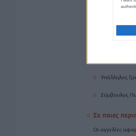
Σύμβουλος Π
authenti
IT Trainee (Π
B2B Εκπρόσ
Logistic Cent
Υπάλληλος Γρ
Σύμβουλος Π
Σε ποιες περ
Οι αγγελίες αφο