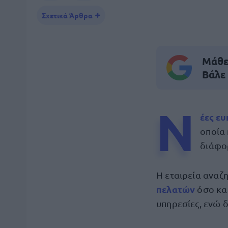
Σχετικά Άρθρα
Μάθε 
Βάλε
Ν
έες ε
οποία 
διάφορ
Η εταιρεία αναζ
πελατών
όσο και
υπηρεσίες, ενώ δ