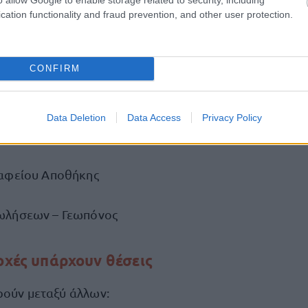
ωλήσεων – Αλεξανδρούπολη
cation functionality and fraud prevention, and other user protection.
ρακτική Άσκηση)
CONFIRM
ωπος Πωλήσεων
Data Deletion
Data Access
Privacy Policy
er Administrator
αφείου Αποθήκης
ωλήσεων – Γεωπόνος
ιοχές υπάρχουν θέσεις
ρούν μεταξύ άλλων: