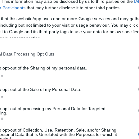
. This information may also be disclosed by us to third parties on the
IA
Participants
that may further disclose it to other third parties.
ς θέσεις εργασίας
 that this website/app uses one or more Google services and may gath
including but not limited to your visit or usage behaviour. You may click 
 to Google and its third-party tags to use your data for below specifi
 αναζητείται προσωπικό για τις εξής ειδικότητες:
ogle consent section.
ωλήσεων – Θέρμανση & Υδραυλικά
l Data Processing Opt Outs
o opt-out of the Sharing of my personal data.
οθήκης – Χειριστής Κλαρκ
In
ωλήσεων – Λάρισα
o opt-out of the Sale of my Personal Data.
In
οθήκης – Λάρισα
to opt-out of processing my Personal Data for Targeted
ing.
In
 Βαρβάρα (Part Time)
o opt-out of Collection, Use, Retention, Sale, and/or Sharing
ersonal Data that Is Unrelated with the Purposes for which it
lected.