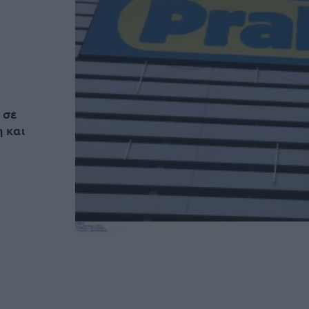
 σε
 και