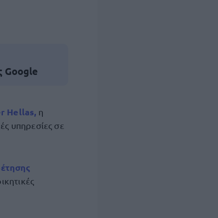
ς Google
r Hellas
,
η
ές υπηρεσίες σε
ρέτησης
οικητικές