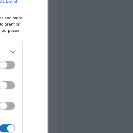
B’s List of
er and store
to grant or
ed purposes