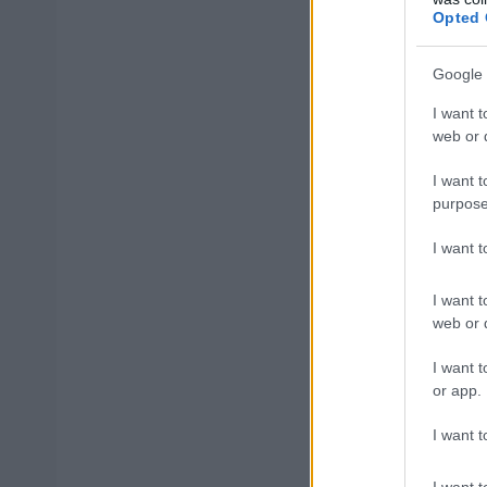
Υπάλληλος Απ
Opted 
Junior Accoun
Google 
I want t
Junior Accou
web or d
I want t
Σύμβουλος Π
purpose
I want 
Junior Brand 
I want t
Social Media 
web or d
I want t
Ταμίας – Παλλ
or app.
I want t
Deputy Store
I want t