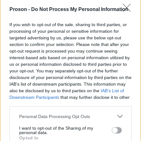
Φροντιστήριο ΑΣΕΠ
στην Ελλάδα
Proson -
Do Not Process My Personal Information
Αυτή είναι η πρώτη σε επιλογή προετοιμασία
στην Ελλάδα ΑΠΟΚΛΕΙΣΤΙΚΑ για τον
If you wish to opt-out of the sale, sharing to third parties, or
processing of your personal or sensitive information for
Διαγωνισμό ΑΣΕΠ
targeted advertising by us, please use the below opt-out
section to confirm your selection. Please note that after your
opt-out request is processed you may continue seeing
Η κορυφαία εξ αποστάσεως προετοιμασία στην
interest-based ads based on personal information utilized by
Ελλάδα (
Δείτε περισσότερα εδώ
)
για
us or personal information disclosed to third parties prior to
Πανελλήνιο Γραπτό Διαγωνισμό
τον
your opt-out. You may separately opt-out of the further
disclosure of your personal information by third parties on the
ΑΣΕΠ
διάρκεια 3 μήνες (
2 μήνες
έχει
και
IAB’s list of downstream participants. This information may
τελικές
επαναλήψεις έως την εξέταση) και
also be disclosed by us to third parties on the
IAB’s List of
goLearn εξ
πραγματοποιείται από την
Downstream Participants
that may further disclose it to other
third parties.
αποστάσεως
Please note that this website/app uses one or more Google
Personal Data Processing Opt Outs
services and may gather and store information including but
Ο λόγος
στιγμή νο1 σε όλη
που αποτελεί αυτή την
not limited to your visit or usage behaviour. You may click to
I want to opt-out of the Sharing of my
την Ελλάδα
εμπειρία του
είναι αρχικά η
personal data.
grant or deny consent to Google and its third-party tags to
Opted In