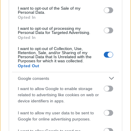
GoLearn
40.000 ενήλικους
με πάνω από
να το
use your data for below specified purposes in below Google
consent section.
κάθε χρόνο για να μοριοδοτηθούν -
επιλέγουν
I want to opt-out of the Sale of my
Personal Data.
προετοιμαστούν για προκηρύξεις ΑΣΕΠ
και από
Opted In
άλλη
ιδιαίτερα χαμηλό κόστος που ισχύει
την
το
I want to opt-out of processing my
μόνο για το μήνα Οκτώβριο
Personal Data for Targeted Advertising.
Opted In
I want to opt-out of Collection, Use,
Η εξ αποστάσεως προετοιμασία περιλαμβάνει:
Retention, Sale, and/or Sharing of my
Personal Data that Is Unrelated with the
Purposes for which it was collected.
Opted Out
Την ύλη κάθε ενότητας εξέτασης διαρθρωμένη
σε κεφάλαια, σε συνοπτική και εύληπτη μορφή
Google consents
Εκπαιδευτικό υλικό διαμορφωμένο με βάση τις
I want to allow Google to enable storage
related to advertising like cookies on web or
ανάγκες και τις ενότητες του Διαγωνισμου
device identifiers in apps.
χωρισμένο ανά ενότητα και κεφάλαιο
I want to allow my user data to be sent to
Online tests με ερωτήσεις πολλαπλών επιλογών
Google for online advertising purposes.
πάνω στη συγκεκριμένη ύλη