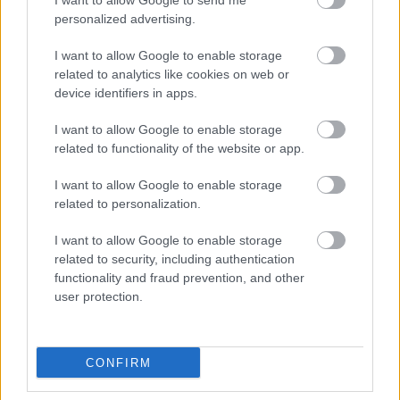
I want to allow Google to send me
personalized advertising.
Σημειώσεις καθηγητών
I want to allow Google to enable storage
Τεστ αποτελεσματικότητας
related to analytics like cookies on web or
device identifiers in apps.
Πρακτική εξάσκηση με ερωτήσεις απαντήσεις
I want to allow Google to enable storage
όπως θα γίνει στην εξέταση
related to functionality of the website or app.
Επικοινωνία με καθηγητή για καθοδήγηση και
I want to allow Google to enable storage
related to personalization.
επίλυση αποριών
I want to allow Google to enable storage
Συνεχής ανατροφοδότηση
related to security, including authentication
functionality and fraud prevention, and other
Ανοικτή πλατφόρμα μέχρι τις εξετάσεις για
user protection.
πρόσβαση στο υλικό και στα Test
CONFIRM
Έξτρα επαναλήψεις έως τις εξετάσεις