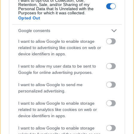
I want to opt-out of Collection, Use,
τους εκπαιδευτικούς που περιλαμβάνονται στους
Retention, Sale, and/or Sharing of my
Personal Data that Is Unrelated with the
παραπάνω πίνακες να υποβάλλουν σχετική αίτηση
Purposes for which it was collected.
στο Ολοκληρωμένο Πληροφοριακό Σύστημα
Opted Out
Διαχείρισης Προσωπικού Α/θμιας και Β/θμιας
Google consents
ΟΠΣΥΔ
Εκπαίδευσης (
).
I want to allow Google to enable storage
related to advertising like cookies on web or
device identifiers in apps.
ΑΣΕΠ: Πιστοποίηση Αγγλικών σε
I want to allow my user data to be sent to
μόνο 2 ημέρες στα χέρια σας
Google for online advertising purposes.
I want to allow Google to send me
personalized advertising.
I want to allow Google to enable storage
related to analytics like cookies on web or
ΑΣΕΠ: Εξ αποστάσεως η πιο Εύκολη
device identifiers in apps.
Πιστοποίηση Υπολογιστών σε 2
I want to allow Google to enable storage
μέρες