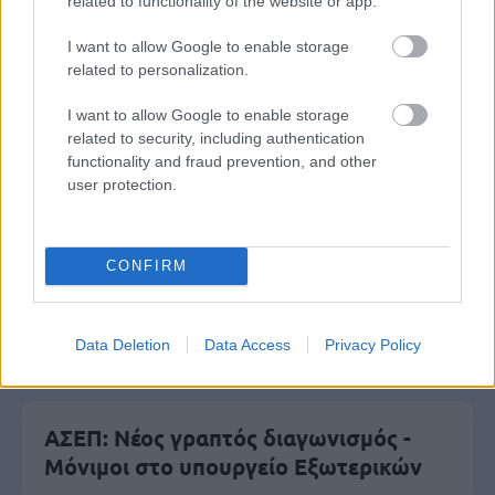
related to functionality of the website or app.
I want to allow Google to enable storage
related to personalization.
I want to allow Google to enable storage
Μάθε πρώτος όλες τις σημαντικές
related to security, including authentication
ειδήσεις.
functionality and fraud prevention, and other
Βάλε το proson.gr στα αποτελέσματα
user protection.
αναζήτησης της Google
CONFIRM
Δημοφιλείς Ειδήσεις
Data Deletion
Data Access
Privacy Policy
ΑΣΕΠ: Νέος γραπτός διαγωνισμός -
Μόνιμοι στο υπουργείο Εξωτερικών