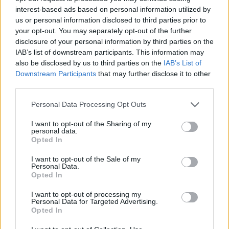
interest-based ads based on personal information utilized by
Βάσει των τελικών αυτών πινάκων θα προκύψουν,
us or personal information disclosed to third parties prior to
πολύ σύντομα, μόνιμοι διορισμοί
που έχει
your opt-out. You may separately opt-out of the further
disclosure of your personal information by third parties on the
προαναγγείλει του υπουργείο
IAB’s list of downstream participants. This information may
Παιδείας. Ειδικότερα, σύμφωνα με αποκλειστικές
also be disclosed by us to third parties on the
IAB’s List of
πληροφορίες του proson.gr, η όλη διαδικασία για
Downstream Participants
that may further disclose it to other
προς τα
third parties.
τους διορισμούς αναμένεται να «τρέξει»
τέλη Ιουλίου.
Please note that this website/app uses one or more Google
Personal Data Processing Opt Outs
services and may gather and store information including but
not limited to your visit or usage behaviour. You may click to
I want to opt-out of the Sharing of my
διορισμοί
μελών ΕΕΠ και ΕΒΠ
Οι
των
στην ειδική
personal data.
grant or deny consent to Google and its third-party tags to
Opted In
νέους οριστικούς πίνακες του
θα γίνουν από τους
use your data for below specified purposes in below Google
consent section.
ΑΣΕΠ
, με τον ίδιο ακριβώς τρόπο που
I want to opt-out of the Sale of my
Personal Data.
οι διορισμοί στην γενική
προηγήθηκαν
.
Opted In
I want to opt-out of processing my
Ειδικότερα, μέσα στον Ιούλιο, το υπουργείο, θα
Personal Data for Targeted Advertising.
Opted In
πρόσκληση
δημοσιεύσει την
με την οποία θα καλεί