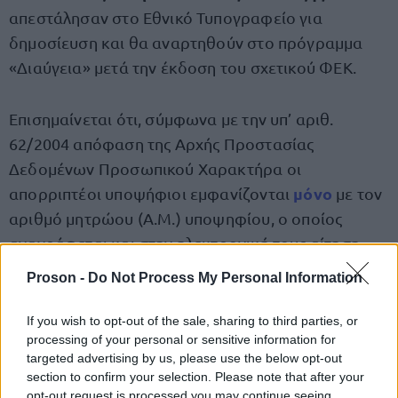
απεστάλησαν στο Εθνικό Τυπογραφείο για
δημοσίευση και θα αναρτηθούν στο πρόγραμμα
«Διαύγεια» μετά την έκδοση του σχετικού ΦΕΚ.
Επισημαίνεται ότι, σύμφωνα με την υπ’ αριθ.
62/2004 απόφαση της Αρχής Προστασίας
Δεδομένων Προσωπικού Χαρακτήρα οι
μόνο
απορριπτέοι υποψήφιοι εμφανίζονται
με τον
αριθμό μητρώου (Α.Μ.) υποψηφίου, ο οποίος
αναγράφεται και στην ηλεκτρονική τους αίτηση.
Proson -
Do Not Process My Personal Information
ΤΕΛΙΚΟΙ
ΑΞΙΟΛΟΓΙΚΟΙ ΠΙΝΑΚΕΣ ΚΑΤΑΤΑΞΗΣ ΚΑΙ
ΑΠΟΡΡΙΠΤΕΩΝ
If you wish to opt-out of the sale, sharing to third parties, or
processing of your personal or sensitive information for
targeted advertising by us, please use the below opt-out
Διορισμοί στην Ειδική Αγωγή
section to confirm your selection. Please note that after your
opt-out request is processed you may continue seeing