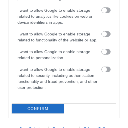
αίτηση θα πρέπει να έχετε «τσεκάρει» ότι
όλα
διαθέτετε
τα απαραίτητα τυπικά και πρόσθετα
I want to allow Google to enable storage
related to analytics like cookies on web or
προσόντα που ζητάει η εκάστοτε προκήρυξη,
device identifiers in apps.
Εάν η διαδικασία αυτή σας φαίνεται χρονοβόρα ή
I want to allow Google to enable storage
related to functionality of the website or app.
έχετε άγχος μην κάνετε κάποιο λάθος, μπορείτε να
απευθυνθείτε στο proson.gr
για να
I want to allow Google to enable storage
related to personalization.
Σας φτιάξει το Μητρώο ΟΡΘΑ και ΕΓΚΥΡΑ
Α)
I want to allow Google to enable storage
related to security, including authentication
Σας κάνει την αίτηση σε όποια προκήρυξη
Β)
functionality and fraud prevention, and other
user protection.
ενδιαφέρεστε
CONFIRM