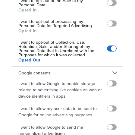
I want to opt-out of the Sale of my
Δείτε ΕΔΩ τα 50 πτυχία ΤΕΙ που γίνονται
Personal Data.
δεκτά
Opted In
I want to opt-out of processing my
Personal Data for Targeted Advertising.
Πώς θα κάνετε αίτηση στις
Opted In
προκηρύξεις -
ΑΠΑΡΑΙΤΗΤΟ ΤΟ
I want to opt-out of Collection, Use,
ΜΗΤΡΩΟ ΑΣΕΠ
- Τα αναλαμβάνει για
Retention, Sale, and/or Sharing of my
Personal Data that Is Unrelated with the
εσάς το
Proson.gr
Purposes for which it was collected.
Opted Out
να κάνετε
Για να μπορέσετε
Google consents
αίτηση
προκηρύξεις του ΑΣΕΠ
στις
θα πρέπει
I want to allow Google to enable storage
δημιουργήσετε το μητρώο
αρχικά να
σας ή και να
related to advertising like cookies on web or
επικαιροποιήσετε.
το
Αφού ολοκληρώσετε το
device identifiers in apps.
Μητρώο σας, θα πρέπει να προχωρήσετε
I want to allow my user data to be sent to
ηλεκτρονική αίτηση.
στην
Google for online advertising purposes.
I want to allow Google to send me
Προσοχή!
Πριν προχωρήσετε στην ηλεκτρονική
personalized advertising.