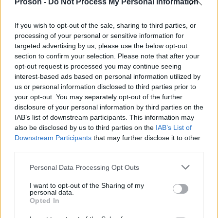
Proson -
Do Not Process My Personal Information
ΔΕ Διοικητικού
If you wish to opt-out of the sale, sharing to third parties, or
processing of your personal or sensitive information for
ΔΕ Ηλεκτροτεχνιτών Αντλιοστασίων ή Τεχνικών
targeted advertising by us, please use the below opt-out
Ηλεκτρολογίας
section to confirm your selection. Please note that after your
opt-out request is processed you may continue seeing
interest-based ads based on personal information utilized by
ΔΕ Τεχνικών / Εγκαταστάτη Ηλεκτρολόγου
us or personal information disclosed to third parties prior to
your opt-out. You may separately opt-out of the further
ΔΕ Τεχνικών (Τεχνιτών) Και Εγκαταστατών
disclosure of your personal information by third parties on the
Σωληνώσεων
IAB’s list of downstream participants. This information may
also be disclosed by us to third parties on the
IAB’s List of
Downstream Participants
that may further disclose it to other
ΔΕ Χείριστης Εκσκαφέας
third parties.
Please note that this website/app uses one or more Google
Personal Data Processing Opt Outs
services and may gather and store information including but
Δείτε ΕΔΩ τα 140 πτυχία ΑΕΙ που
not limited to your visit or usage behaviour. You may click to
I want to opt-out of the Sharing of my
personal data.
γίνονται δεκτά
grant or deny consent to Google and its third-party tags to
Opted In
use your data for below specified purposes in below Google
consent section.