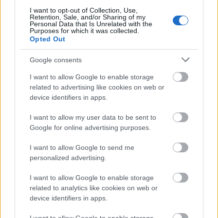
I want to opt-out of Collection, Use,
Retention, Sale, and/or Sharing of my
Τα απαραίτητα πρόσθετα προσόντα
Personal Data that Is Unrelated with the
Purposes for which it was collected.
Opted Out
τυπικό προσόν
Πιστοποίηση
Πρόσθετο
θα είναι η
Google consents
Αγγλικών.
που προλαβαίνετε να πάρετε
Η μόνη
στην Ελλάδα
ΔΕΝ ΥΠΑΡΣΧΕΙ ΑΛΛΗ ΠΟΥ ΝΑ
(
I want to allow Google to enable storage
related to advertising like cookies on web or
ΒΓΑΙΝΕΙ ΣΕ 2 ΗΜΕΡΕΣ
εξ αποστάσεως
) είναι η
device identifiers in apps.
Πιστοποίηση Αγγλικών της goLearn
I want to allow my user data to be sent to
Google for online advertising purposes.
ΠΟΛΥ ΕΥΚΟΛΑ, άμεσα, εξ αποστάσεως και μόνο με
τηλεξέταση σε READING - LISTENING
I want to allow Google to send me
personalized advertising.
5 ευρώ (έκπτωση Ιανουαρίου) και
Πληρώνετε 9
I want to allow Google to enable storage
κλείνετε ΤΗΛΕΞΕΤΑΣΗ
related to analytics like cookies on web or
device identifiers in apps.
ΠΡΟΛΑΒΕΤΕ ΕΔΩ