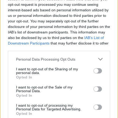
αθλητικές δοκιμασίες.
υποβάλλονται σε
Οι
opt-out request is processed you may continue seeing
υποψήφιοι που επιτυγχάνουν στις αθλητικές
interest-based ads based on personal information utilized by
us or personal information disclosed to third parties prior to
ψυχοτεχνικές
δοκιμασίες υποβάλλονται σε
your opt-out. You may separately opt-out of the further
δοκιμασίες
και συνέντευξη, ώστε να ερευνηθούν
disclosure of your personal information by third parties on the
ιδίως η κρίση, η αντίληψη, η προσαρμοστικότητα
IAB’s list of downstream participants. This information may
also be disclosed by us to third parties on the
IAB’s List of
στις μεταβαλλόμενες καταστάσεις και απαιτήσεις, ο
Downstream Participants
that may further disclose it to other
βαθμός ετοιμότητας, η αυτοκυριαρχία, η
third parties.
συναισθηματική σταθερότητα, και η δομή της
Please note that this website/app uses one or more Google
Personal Data Processing Opt Outs
προσωπικότητας.
services and may gather and store information including but
not limited to your visit or usage behaviour. You may click to
I want to opt-out of the Sharing of my
personal data.
grant or deny consent to Google and its third-party tags to
Μείνετε συντονισμένοι στο Proson.gr
Opted In
use your data for below specified purposes in below Google
facebook
,
twitte
r
στο
στο
, στο
consent section.
I want to opt-out of the Sale of my
threads
Personal Data.
viber
και στο
, ώστε να
Opted In
πρώτοι
ενημερώνεστε
για όλες τις εξελίξεις στον
I want to opt-out of processing my
Δημοτική
διαγωνισμό του ΑΣΕΠ για τη
Personal Data for Targeted Advertising.
Αστυνομία.
Opted In