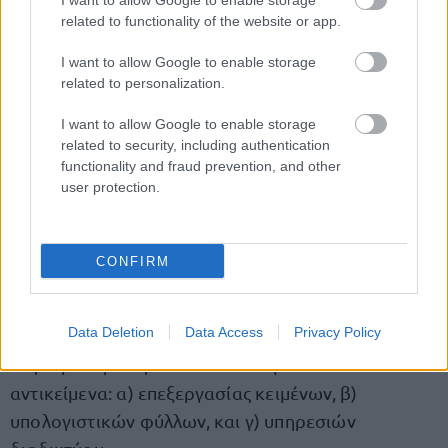
I want to allow Google to enable storage
related to functionality of the website or app.
Μοριοδότηση με Εξ αποστάσεως Πιστοποίηση
I want to allow Google to enable storage
Αγγλικών εύκολα και ευέλικτα από το σπίτι με
related to personalization.
ΤΗΛΕΞΕΤΑΣΗ ΜΟΝΟ σε Reading - Listening
I want to allow Google to enable storage
(Μόνο 95 ευρώ)
related to security, including authentication
functionality and fraud prevention, and other
user protection.
2ο ΤΥΠΙΚΟ ΠΡΟΣΟΝ - Αποφύγετε και
αυτό τον "κόφτη" - Τι είναι η Πιστοποίηση
ELIC
CONFIRM
πρόσθετο τυπικό προσόν διορισμού
για
Ως
και
Data Deletion
Data Access
Privacy Policy
τη
Δημοτική Αστυνομία θεωρείται η γνώση
χειρισμού ηλεκτρονικών υπολογιστών στα
αντικείμενα: α) επεξεργασίας κειμένων, β)
υπολογιστικών φύλλων, και γ) υπηρεσιών