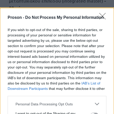
-
μεταπτυχιακού επιπέδου (integrated master)
90 μόρια
Proson -
Do Not Process My Personal Information
Εμπειρία στο αντικείμενο της προς πλήρωση
7 μόρια ανά μήνα
θέσης έως και 84 μήνες -
If you wish to opt-out of the sale, sharing to third parties, or
processing of your personal or sensitive information for
targeted advertising by us, please use the below opt-out
Να σημειωθεί ότι μόνο στην 2Κ/2024 προκήρυξη
section to confirm your selection. Please note that after your
ειδική
για τα νοσοκομεία μοριοδοτείται και η
opt-out request is processed you may continue seeing
εμπειρία
ως εξής:
interest-based ads based on personal information utilized by
us or personal information disclosed to third parties prior to
your opt-out. You may separately opt-out of the further
Ειδική εμπειρία σε επίπεδο δευτεροβάθμιας και
disclosure of your personal information by third parties on the
20 μόρια
τριτοβάθμιας περίθαλψης -
ανά μήνα
IAB’s list of downstream participants. This information may
also be disclosed by us to third parties on the
IAB’s List of
από 5 Φεβρουαρίου 2020 έως και 23 Απριλίου
Downstream Participants
that may further disclose it to other
2024
third parties.
Please note that this website/app uses one or more Google
Ειδική εμπειρία στις δημόσιες Μονάδες
Personal Data Processing Opt Outs
services and may gather and store information including but
Πρωτοβάθμιας Φροντίδας Υγείας,
not limited to your visit or usage behaviour. You may click to
I want to opt-out of the Sharing of my