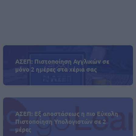
ΑΣΕΠ: Πιστοποίηση Αγγλικών σε
μόνο 2 ημέρες στα χέρια σας
ΑΣΕΠ: Εξ αποστάσεως η πιο Εύκολη
Πιστοποίηση Υπολογιστών σε 2
μέρες