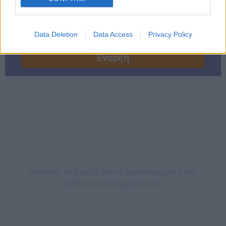
ΧΩΡΙΣ προφορικά ΧΩΡΙΣ Έκθεση σε 2 ημέρες στα
χέρια σας (ΤΗΛΕΞΕΤΑΣΗ)
Data Deletion
Data Access
Privacy Policy