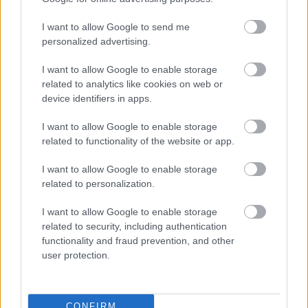
Επιπλέον, στα ακαδημαϊκά κριτήρια, μοριοδοτείται
I want to allow Google to send me
ξένης γλώσσας
και η γνώση της
και μάλιστα
personalized advertising.
μπορεί να εκτοξεύσει τους υποψηφίους
+90 ολόκληρα
παρέχοντας τους
μόρια. Αναλυτικά:
I want to allow Google to enable storage
related to analytics like cookies on web or
device identifiers in apps.
90 μόρια
Άριστη γνώση ξένης γλώσσας -
I want to allow Google to enable storage
60 μόρια
Πολύ καλή γνώση ξένης γλώσσας -
related to functionality of the website or app.
I want to allow Google to enable storage
40 μόρια
Καλή γνώση ξένης γλώσσας -
related to personalization.
I want to allow Google to enable storage
Μόνο στην goLearn παίρνετε
ΧΩΡΙΣ
related to security, including authentication
ΚΑΘΟΛΟΥ ΔΙΑΒΑΣΜΑ
την Πιστοποίηση
functionality and fraud prevention, and other
Αγγλικών σε 2 ημέρες από όπου και αν
user protection.
είστε στην Ελλάδα
CONFIRM