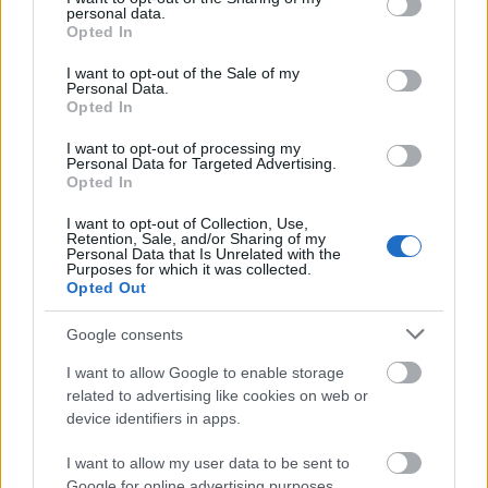
personal data.
συμπεριλαμβανομένων αυτών της ΑΕΜΥ Α.Ε.
grant or deny consent to Google and its third-party tags to
Opted In
use your data for below specified purposes in below Google
- 10 μόρια ανά μήνα
από 25 Φεβρουαρίου 2020
consent section.
I want to opt-out of the Sale of my
έως και 23 Απριλίου 2024
Personal Data.
Opted In
Ειδική εμπειρία για τον χρόνο άσκησης για τη
I want to opt-out of processing my
λήψη νοσηλευτικής ειδικότητας (μόνο για ΠΕ και
Personal Data for Targeted Advertising.
Opted In
ΤΕ) και για παράταση έως έξι μήνες, υπό τον όρο
20 μόρια ανά μήνα
της λήψης του τίτλου αυτής -
I want to opt-out of Collection, Use,
Retention, Sale, and/or Sharing of my
άσκησης
για τη λήψη της ειδικότητας έως και τις
Personal Data that Is Unrelated with the
Purposes for which it was collected.
23 Απριλίου 2024 (προσμετράται έως το
Opted Out
ανώτατο όριο των 24 μηνών)
Google consents
I want to allow Google to enable storage
Ο μόνος τρόπος στην Ελλάδα να πάρετε
related to advertising like cookies on web or
90 μόρια με Proficiency ΠΡΙΝ ΚΛΕΙΣΟΥΝ
device identifiers in apps.
ΟΙ ΑΙΤΗΣΕΙΣ
I want to allow my user data to be sent to
Google for online advertising purposes.