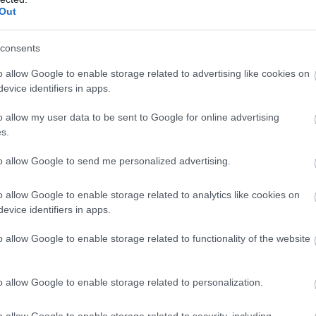
σαφής η βαθμίδα εκπαίδευσης ή ισότι
Out
αλλοδαπής αντίστοιχης ειδικότητας ΚΑ
επαγγελματική πείρα μετά την κτήση 
της ημεδαπής ή αλλοδαπής.
consents
Πτυχίο Α΄ κύκλου ΤΕΕ ή Τεχνικής και
o allow Google to enable storage related to advertising like cookies on
Επαγγελματικής Σχολής ή Κατώτερης 
evice identifiers in apps.
Επαγγελματικής Σχολής, ή πτυχίο ΕΠΑ.
αναγνωρισμένο από το Υπουργείο 
1
πτυχίο και βεβαίωση ισοτιμίας με πτ
o allow my user data to be sent to Google for online advertising
ΟΛΟΓΟΙ -
606
αντίστοιχης ειδικότητας κατώτερης 
s.
ΡΟΝΙΚΟΙ
Σχολής από τον αρμόδιο φορέα εάν 
σαφής η βαθμίδα εκπαίδευσης ή ισότι
to allow Google to send me personalized advertising.
αλλοδαπής αντίστοιχης ειδικότητας ΚΑ
επαγγελματική πείρα μετά την κτήση 
της ημεδαπής ή αλλοδαπής.
o allow Google to enable storage related to analytics like cookies on
evice identifiers in apps.
Πτυχίο Α΄ κύκλου ΤΕΕ ή Τεχνικής και
Επαγγελματικής Σχολής ή Κατώτερης 
Επαγγελματικής Σχολής, ή πτυχίο ΕΠΑ.
o allow Google to enable storage related to functionality of the website
αναγνωρισμένο από το Υπουργείο 
πτυχίο και βεβαίωση ισοτιμίας με πτ
2
607
αντίστοιχης ειδικότητας κατώτερης 
ΟΛΟΓΟΙ
Σχολής από τον αρμόδιο φορέα εάν 
o allow Google to enable storage related to personalization.
σαφής η βαθμίδα εκπαίδευσης ή ισότι
αλλοδαπής αντίστοιχης ειδικότητας ΚΑ
επαγγελματική πείρα μετά την κτήση 
o allow Google to enable storage related to security, including