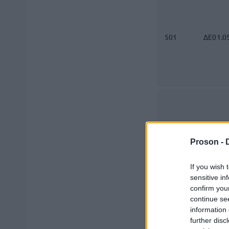
501
ΔΕ01.0
502
ΔΕ01.1
Proson -
If you wish 
sensitive in
confirm you
continue se
information 
further disc