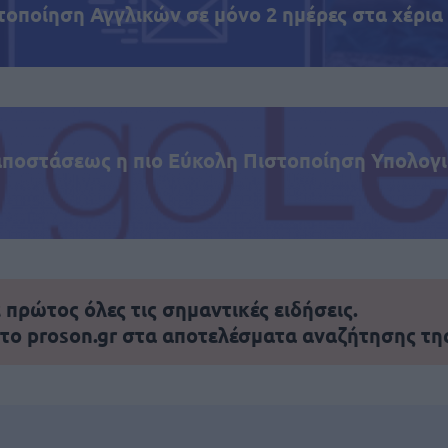
τοποίηση Αγγλικών σε μόνο 2 ημέρες στα χέρια
αποστάσεως η πιο Εύκολη Πιστοποίηση Υπολογι
πρώτος όλες τις σημαντικές ειδήσεις.
 το proson.gr στα αποτελέσματα αναζήτησης τη