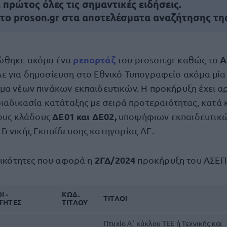
πρώτος όλες τις σημαντικές ειδήσεις.
 το proson.gr στα αποτελέσματα αναζήτησης τη
ρεπορτάζ
Α
ώθηκε ακόμα ένα
του proson.gr καθώς το
λε για δημοσίευση στο Εθνικό Τυπογραφείο ακόμα μία
γμα νέων πινάκων εκπαιδευτικών. Η προκήρυξη έχει 
ιαδικασία κατάταξης με σειρά προτεραιότητας, κατά 
ΔΕ01 και ΔΕ02,
τους κλάδους
υποψήφιων εκπαιδευτικ
Γενικής Εκπαίδευσης κατηγορίας ΔΕ.
2ΓΔ/2024
ιδικότητες που αφορά η
προκήρυξη του ΑΣΕΠ ε
 -
ΚΩΔ.
ΤΙΤΛΟΙ
ΟΤΗΤΕΣ
ΤΙΤΛΟΥ
Πτυχίο Α΄ κύκλου ΤΕΕ ή Τεχνικής και