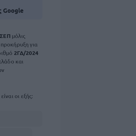
ς Google
ΣΕΠ
μόλις
 προκήρυξη για
2ΓΔ/2024
αριθμό
κλάδο και
ών
ίναι οι εξής: