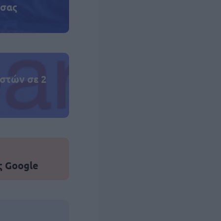
 σας
στών σε 2
ς Google