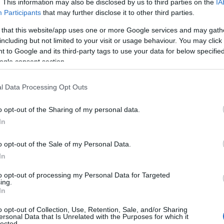
. This information may also be disclosed by us to third parties on the
IA
πτυχίο και βεβαίωση ισοτιμίας με πτ
4
Participants
that may further disclose it to other third parties.
603
αντίστοιχης ειδικότητας κατώτερης 
ΗΣ-ΡΑΠΤΙΚΗΣ
Σχολής από τον αρμόδιο φορέα εάν 
σαφής η βαθμίδα εκπαίδευσης ή ισότι
 that this website/app uses one or more Google services and may gath
αλλοδαπής αντίστοιχης ειδικότητας ΚΑ
including but not limited to your visit or usage behaviour. You may click 
επαγγελματική πείρα μετά την κτήση 
 to Google and its third-party tags to use your data for below specifi
της ημεδαπής ή αλλοδαπής.
ogle consent section.
Πτυχίο Α΄ κύκλου ΤΕΕ ή Τεχνικής και
Επαγγελματικής Σχολής ή Κατώτερης 
l Data Processing Opt Outs
Επαγγελματικής Σχολής, ή πτυχίο ΕΠΑ.
αναγνωρισμένο από το Υπουργείο 
πτυχίο και βεβαίωση ισοτιμίας με πτ
5
o opt-out of the Sharing of my personal data.
604
αντίστοιχης ειδικότητας κατώτερης 
ΟΧΡΥΣΟΧΟΪΑΣ
Σχολής από τον αρμόδιο φορέα εάν 
In
σαφής η βαθμίδα εκπαίδευσης ή ισότι
αλλοδαπής αντίστοιχης ειδικότητας ΚΑ
o opt-out of the Sale of my Personal Data.
επαγγελματική πείρα μετά την κτήση 
της ημεδαπής ή αλλοδαπής.
In
Πτυχίο Α΄ κύκλου ΤΕΕ ή Τεχνικής και
to opt-out of processing my Personal Data for Targeted
Επαγγελματικής Σχολής ή Κατώτερης 
ing.
Επαγγελματικής Σχολής, ή πτυχίο ΕΠΑ.
In
αναγνωρισμένο από το Υπουργείο 
πτυχίο και βεβαίωση ισοτιμίας με πτ
o opt-out of Collection, Use, Retention, Sale, and/or Sharing
7
605
αντίστοιχης ειδικότητας κατώτερης 
ersonal Data that Is Unrelated with the Purposes for which it
ΤΙΚΗΣ
Σχολής από τον αρμόδιο φορέα εάν 
lected.