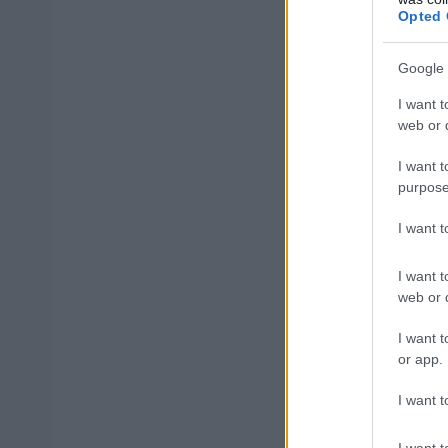
Opted 
Google 
I want t
web or d
ΔΕ02.0
I want t
506
ΗΛΕΚΤΡ
purpose
ΗΛΕΚΤ
I want 
I want t
web or d
I want t
or app.
ΔΕ02.0
507
ΜΗΧΑΝ
I want t
I want t