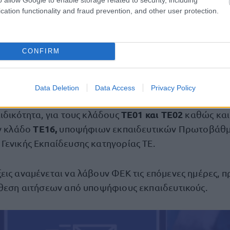
της ημεδαπής ή αλλοδαπής.
cation functionality and fraud prevention, and other user protection.
ων
CONFIRM
ι το ΑΣΕΠ έχει αποστείλει ακόμα μία προκήρυξη με π
ια δημοσίευση στο Εθνικό Τυπογραφείο. Πρόκειται γι
Data Deletion
Data Access
Privacy Policy
024
που αφορά στη διαδικασία κατάταξης με σειρά π
ΤΕ01 και ΤΕ02
ιδικότητα, για τους κλάδους
καθώς και
ΤΕ16,
ον κλάδο
υποψήφιων εκπαιδευτικών Πρωτοβάθμι
Γενικής Εκπαίδευσης κατηγορίας ΤΕ.
εις αναμένεται να λάβουν ΦΕΚ τις επόμενες ημέρες, π
άθεση αιτήσεων από υποψήφιους εκπαιδευτικούς.