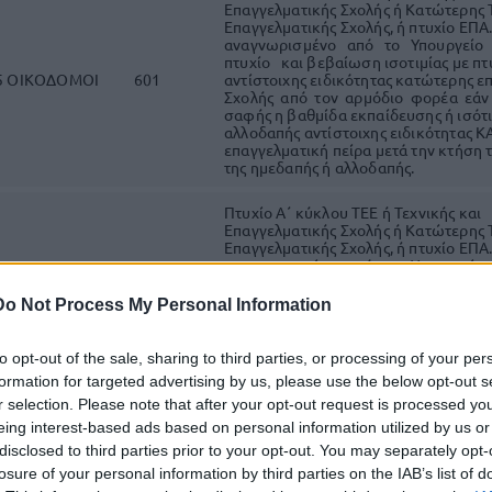
Επαγγελματικής Σχολής ή Κατώτερης 
Επαγγελματικής Σχολής, ή πτυχίο ΕΠΑ.
αναγνωρισμένο από το Υπουργείο 
πτυχίο και βεβαίωση ισοτιμίας με πτ
5 ΟΙΚΟΔΟΜΟΙ
601
αντίστοιχης ειδικότητας κατώτερης 
Σχολής από τον αρμόδιο φορέα εάν 
σαφής η βαθμίδα εκπαίδευσης ή ισότι
αλλοδαπής αντίστοιχης ειδικότητας ΚΑ
επαγγελματική πείρα μετά την κτήση 
της ημεδαπής ή αλλοδαπής.
Πτυχίο Α΄ κύκλου ΤΕΕ ή Τεχνικής και
Επαγγελματικής Σχολής ή Κατώτερης 
Επαγγελματικής Σχολής, ή πτυχίο ΕΠΑ.
αναγνωρισμένο από το Υπουργείο 
πτυχίο και βεβαίωση ισοτιμίας με πτ
3 ΞΥΛΟΥΡΓΟΙ
602
αντίστοιχης ειδικότητας κατώτερης 
Do Not Process My Personal Information
Σχολής από τον αρμόδιο φορέα εάν 
σαφής η βαθμίδα εκπαίδευσης ή ισότι
αλλοδαπής αντίστοιχης ειδικότητας ΚΑ
to opt-out of the sale, sharing to third parties, or processing of your per
επαγγελματική πείρα μετά την κτήση 
formation for targeted advertising by us, please use the below opt-out s
της ημεδαπής ή αλλοδαπής.
r selection. Please note that after your opt-out request is processed y
eing interest-based ads based on personal information utilized by us or
Πτυχίο Α΄ κύκλου ΤΕΕ ή Τεχνικής και
Επαγγελματικής Σχολής ή Κατώτερης 
disclosed to third parties prior to your opt-out. You may separately opt-
Επαγγελματικής Σχολής, ή πτυχίο ΕΠΑ.
losure of your personal information by third parties on the IAB’s list of
αναγνωρισμένο από το Υπουργείο 