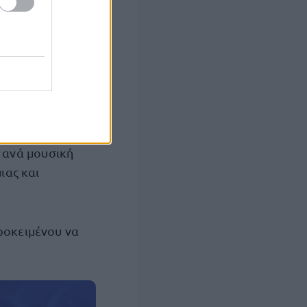
ίνακες
α τον διαγωνισμό
ροτεραιότητας,
 ανά μουσική
ας και
ροκειμένου να