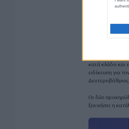
authenti
Ο πίνακας θέσε
Υπενθυμίζουμε ότ
εκπαιδευτικών γ
αριθμό 1ΓΤ/2
με
κατά κλάδο και ε
ειδίκευση για τ
Δευτεροβάθμιας 
Οι δύο προκηρύξ
ξεκινήσει η κατ