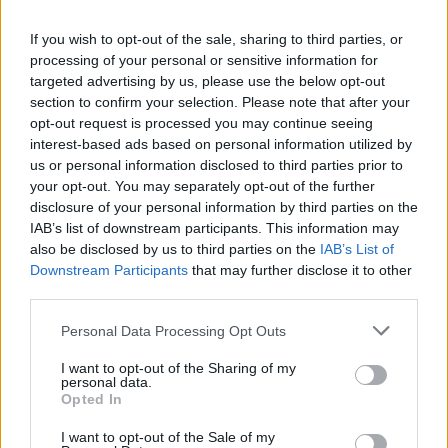
Όπως φαίνεται αναλυτικά παραπάνω, η γνώση της
If you wish to opt-out of the sale, sharing to third parties, or
ξένης γλώσσας μπορεί να εξασφαλίσει στους
processing of your personal or sensitive information for
targeted advertising by us, please use the below opt-out
υποψήφιους έως και +90 μόρια και να τους
section to confirm your selection. Please note that after your
«εκτινάξει» στην κατάταξη τους. Εάν λοιπόν δεν
opt-out request is processed you may continue seeing
κατέχετε πιστοποίηση ξένης γλώσσας μπορείτε
interest-based ads based on personal information utilized by
us or personal information disclosed to third parties prior to
τώρα πολύ εύκολα να λάβετε πολύ εύκολα
your opt-out. You may separately opt-out of the further
Πιστοποίηση της
την
disclosure of your personal information by third parties on the
Αγγλικής Γλώσσας
από το
IAB’s list of downstream participants. This information may
αναγνωρισμένη
also be disclosed by us to third parties on the
IAB’s List of
ΑΣΕΠ,
εκπαιδευτικός
που παρέχει ο
Downstream Participants
that may further disclose it to other
οργανισμός GoLearn
.
third parties.
Please note that this website/app uses one or more Google
Personal Data Processing Opt Outs
Τα Πλεονεκτήματα της πιο εύκολης στην
services and may gather and store information including but
not limited to your visit or usage behaviour. You may click to
I want to opt-out of the Sharing of my
Ελλάδα
online Πιστοποίησης Αγγλικών του
personal data.
grant or deny consent to Google and its third-party tags to
GoLearn
Opted In
use your data for below specified purposes in below Google
consent section.
I want to opt-out of the Sale of my