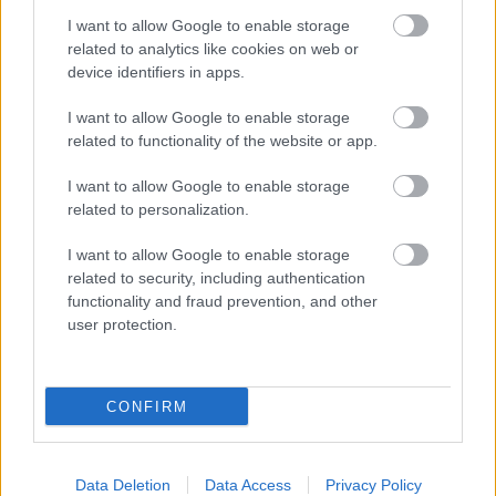
Αγγλικών στα χέρια σας σε 2 ημέρες
I want to allow Google to enable storage
related to analytics like cookies on web or
device identifiers in apps.
ΑΣΕΠ: Πιστοποίηση Αγγλικών σε
I want to allow Google to enable storage
μόνο 2 ημέρες στα χέρια σας
related to functionality of the website or app.
I want to allow Google to enable storage
related to personalization.
I want to allow Google to enable storage
related to security, including authentication
ΑΣΕΠ: Εξ αποστάσεως η πιο Εύκολη
functionality and fraud prevention, and other
Πιστοποίηση Υπολογιστών σε 2
user protection.
μέρες
CONFIRM
Data Deletion
Μάθε πρώτος όλες τις σημαντικές
Data Access
Privacy Policy