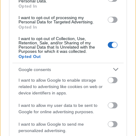
Personal Data.
εξ αποστάσεως σε
Μπορείτε να την πάρετε
Opted In
ΜΟΝΟ 2 ημέρες
I want to opt-out of processing my
Personal Data for Targeted Advertising.
Δίνετε τηλεξέταση από το δωμάτιο του σπιτιού
Opted In
σας
I want to opt-out of Collection, Use,
Retention, Sale, and/or Sharing of my
Personal Data that Is Unrelated with the
ΔΕΝ χρειάζεται διάβασμα
Purposes for which it was collected.
Opted Out
Παίρνετε Mock Tests (τεστ προσομοίωσης της
Google consents
εξέτασης)
I want to allow Google to enable storage
Μαθαίνετε τον βαθμό σας λίγα λεπτά μετά το
related to advertising like cookies on web or
device identifiers in apps.
ηλεκτρονικό τεστ
I want to allow my user data to be sent to
Δίνετε όποτε θέλετε
Google for online advertising purposes.
I want to allow Google to send me
Εύκολη Εξ αποστάσεως Πιστοποίηση
personalized advertising.