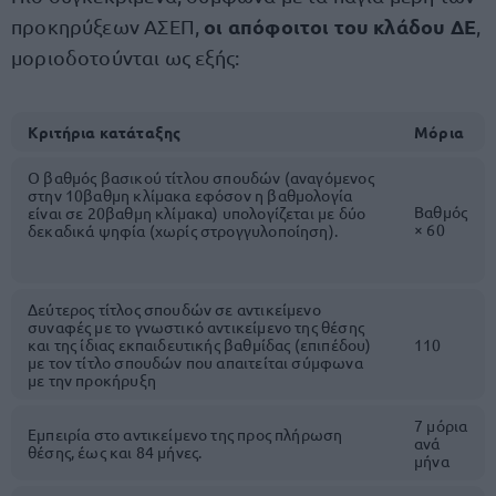
οι απόφοιτοι του κλάδου ΔΕ
προκηρύξεων ΑΣΕΠ,
,
μοριοδοτούνται ως εξής:
Κριτήρια κατάταξης
Μόρια
Ο βαθμός βασικού τίτλου σπουδών (αναγόμενος
στην 10βαθμη κλίμακα εφόσον η βαθμολογία
Βαθμός
είναι σε 20βαθμη κλίμακα) υπολογίζεται με δύο
× 60
δεκαδικά ψηφία (χωρίς στρογγυλοποίηση).
Δεύτερος τίτλος σπουδών σε αντικείμενο
συναφές με το γνωστικό αντικείμενο της θέσης
και της ίδιας εκπαιδευτικής βαθμίδας (επιπέδου)
110
με τον τίτλο σπουδών που απαιτείται σύμφωνα
με την προκήρυξη
7 μόρια
Εμπειρία στο αντικείμενο της προς πλήρωση
ανά
θέσης, έως και 84 μήνες.
μήνα