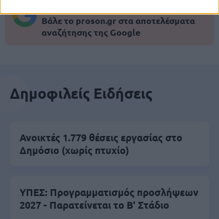
ειδήσεις.
Βάλε το proson.gr στα αποτελέσματα
αναζήτησης της Google
Δημοφιλείς Ειδήσεις
Ανοικτές 1.779 θέσεις εργασίας στο
Δημόσιο (χωρίς πτυχίο)
ΥΠΕΣ: Προγραμματισμός προσλήψεων
2027 - Παρατείνεται το Β' Στάδιο