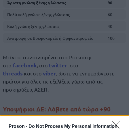
Άριστη γνώση ξένης γλώσσας
90
Πολύ καλή γνώση ξένης γλώσσας
60
Καλή γνώση ξένης γλώσσας
40
Ανατροφή σε Βρεφοκομείο ή Ορφανοτροφείο
100
Μείνετε συντονισμένοι στο Proson.gr
facebook
,
twitte
r
στο
στο
, στο
threads
viber
και στο
, ώστε να ενημερώνεστε
πρώτοι για όλες τις εξελίξεις γύρω από τις
προκηρύξεις ΑΣΕΠ.
Υποψήφιοι ΔΕ: Λάβετε από τώρα +90
μόρια για να εξασφαλίσετε τον διορισμό
σας
Proson -
Do Not Process My Personal Information