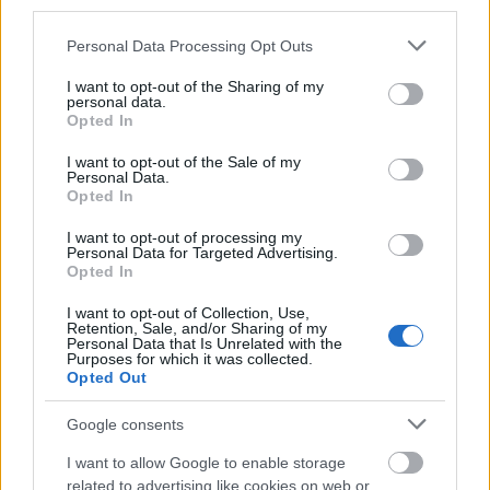
third parties.
Ιανουαρίου
Δευτέρα, 3 Φεβρουαρίου
και λήγει τη
2025 και ώρα 14:00.
Please note that this website/app uses one or more Google
Personal Data Processing Opt Outs
services and may gather and store information including but
not limited to your visit or usage behaviour. You may click to
I want to opt-out of the Sharing of my
personal data.
Να σημειωθεί ότι οι θέσεις που είχαν προκηρυχθεί
grant or deny consent to Google and its third-party tags to
Opted In
use your data for below specified purposes in below Google
με απόφαση -ΦΕΚ- της
αρχικά ήταν 2.213 αλλά
consent section.
I want to opt-out of the Sale of my
τελευταίας στιγμής
οι θέσεις αυξήθηκαν κατά
Personal Data.
τέσσερις!
Opted In
I want to opt-out of processing my
Personal Data for Targeted Advertising.
ΕΔΩ
ΦΕΚ
Δείτε
το
της προκήρυξης.
Opted In
I want to opt-out of Collection, Use,
Retention, Sale, and/or Sharing of my
Personal Data that Is Unrelated with the
Purposes for which it was collected.
ΑΣΕΠ: Πιστοποίηση Αγγλικών σε
Opted Out
μόνο 2 ημέρες στα χέρια σας
Google consents
I want to allow Google to enable storage
related to advertising like cookies on web or