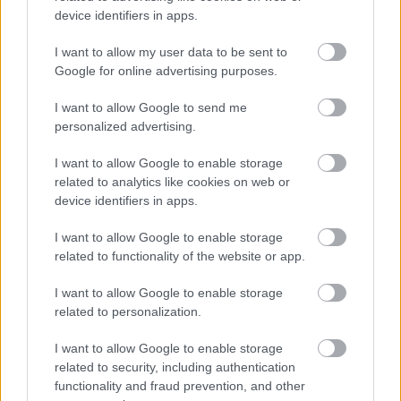
device identifiers in apps.
ΑΣΕΠ: Εξ αποστάσεως η πιο Εύκολη
I want to allow my user data to be sent to
Google for online advertising purposes.
Πιστοποίηση Υπολογιστών σε 2
μέρες
I want to allow Google to send me
personalized advertising.
I want to allow Google to enable storage
related to analytics like cookies on web or
device identifiers in apps.
Μάθε πρώτος όλες τις σημαντικές
ειδήσεις.
I want to allow Google to enable storage
Βάλε το proson.gr στα αποτελέσματα
related to functionality of the website or app.
αναζήτησης της Google
I want to allow Google to enable storage
related to personalization.
I want to allow Google to enable storage
related to security, including authentication
Δημοφιλείς Ειδήσεις
functionality and fraud prevention, and other