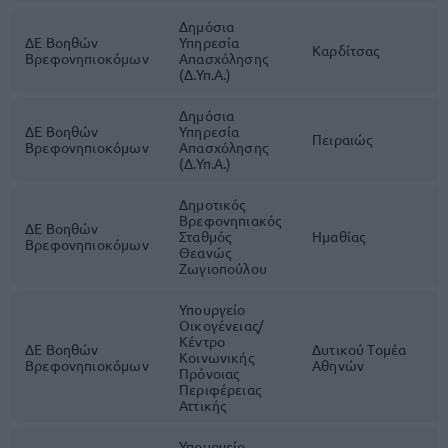
Δημόσια
ΔΕ Βοηθών
Υπηρεσία
Καρδίτσας
1
Βρεφονηπιοκόμων
Απασχόλησης
(Δ.Υπ.Α.)
Δημόσια
ΔΕ Βοηθών
Υπηρεσία
Πειραιώς
1
Βρεφονηπιοκόμων
Απασχόλησης
(Δ.Υπ.Α.)
Δημοτικός
Βρεφονηπιακός
ΔΕ Βοηθών
Σταθμός
Ημαθίας
1
Βρεφονηπιοκόμων
Θεανώς
Ζωγιοπούλου
Υπουργείο
Οικογένειας/
Κέντρο
ΔΕ Βοηθών
Δυτικού Τομέα
Κοινωνικής
5
Βρεφονηπιοκόμων
Αθηνών
Πρόνοιας
Περιφέρειας
Αττικής
Υπουργείο