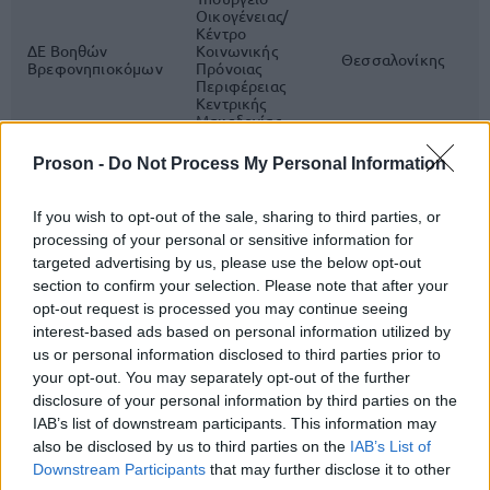
Οικογένειας/
Κέντρο
ΔΕ Βοηθών
Κοινωνικής
Θεσσαλονίκης
1
Βρεφονηπιοκόμων
Πρόνοιας
Περιφέρειας
Κεντρικής
Μακεδονίας
Proson -
Do Not Process My Personal Information
Στην προκήρυξη περιλαμβάνονται και θέσεις για
If you wish to opt-out of the sale, sharing to third parties, or
ΚΕΠ
,
προσωπικό Δευτεροβάθμιας Εκπαίδευσης σε
processing of your personal or sensitive information for
Περιφέρειες
,
Δήμους
, στη
ΔΥΠΑ
, στην
targeted advertising by us, please use the below opt-out
Πυροσβεστική
, στην
ΑΑΔΕ
, στα
Δασαρχεία
,
section to confirm your selection. Please note that after your
opt-out request is processed you may continue seeing
στο
Φεστιβάλ Αθηνών - Επιδαύρου
αλλά και στα
interest-based ads based on personal information utilized by
υπουργείου Παιδείας
γραφεία του
και της
us or personal information disclosed to third parties prior to
Ελληνικής Αστυνομίας
.
your opt-out. You may separately opt-out of the further
disclosure of your personal information by third parties on the
IAB’s list of downstream participants. This information may
Η προθεσμία υποβολής των ηλεκτρονικών
also be disclosed by us to third parties on the
IAB’s List of
Πέμπτη, 16
αιτήσεων συμμετοχής άρχισε την
Downstream Participants
that may further disclose it to other