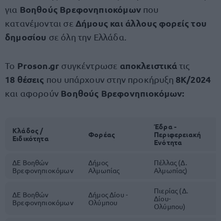
Βοηθούς Βρεφονηπιοκόμων
για
που
Δήμους και άλλους φορείς του
κατανέμονται σε
δημοσίου
σε όλη την Ελλάδα.
Proson.gr
αποκλειστικά
Το
συγκέντρωσε
τις
18
θέσεις
8Κ/2024
που υπάρχουν στην προκήρυξη
Βοηθούς Βρεφονηπιοκόμων:
και αφορούν
Έδρα -
Κλάδος /
Φορέας
Περιφερειακή
Θ
Ειδικότητα
Ενότητα
ΔΕ Βοηθών
Δήμος
Πέλλας (Δ.
1
Βρεφονηπιοκόμων
Αλμωπίας
Αλμωπίας)
Πιερίας (Δ.
ΔΕ Βοηθών
Δήμος Δίου -
Δίου-
1
Βρεφονηπιοκόμων
Ολύμπου
Ολύμπου)