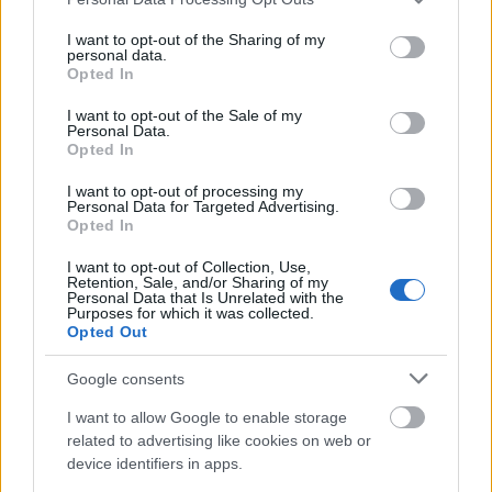
services and may gather and store information including but
Πολλοί είναι οι αδιόριστοι επιτυχόντες του πρώτου
not limited to your visit or usage behaviour. You may click to
I want to opt-out of the Sharing of my
πανελλήνιου γραπτού διαγωνισμού που θα κάνουν
personal data.
grant or deny consent to Google and its third-party tags to
Opted In
αίτηση για να εξεταστούν και στον δεύτερο. Μέχρι
use your data for below specified purposes in below Google
consent section.
στιγμής σχεδόν 5.000 επιτυχόντες του πρώτου
I want to opt-out of the Sale of my
Personal Data.
διαγωνισμού έχουν διοριστεί ενώ με την 1ΓΒ/2025
Opted In
και την 2ΓΒ/2025 που αναμένεται θα ανοίξουν
I want to opt-out of processing my
επιπλέον 6.000 θέσεις εργασίας. Πρακτικά αυτό
Personal Data for Targeted Advertising.
Opted In
σημαίνει ότι δεν θα καταφέρουν να διοριστούν και
14.837
I want to opt-out of Collection, Use,
οι
επιτυχόντες του πρώτου διαγωνισμού.
Retention, Sale, and/or Sharing of my
Personal Data that Is Unrelated with the
Purposes for which it was collected.
Γιατί λοιπόν πολλοί από τους επιτυχόντες του
Opted Out
πρώτου διαγωνισμού θα κάνουν αίτηση και στον
Google consents
πρώτο; Όπως χαρακτηριστικά αναφέρει επιτυχών
I want to allow Google to enable storage
του πρώτου πανελλήνιου γραπτού διαγωνισμού
related to advertising like cookies on web or
στο Proson.gr:
«
Φύλαξε τα ρούχα σου για να' χεις τα
device identifiers in apps.
.
μισά...»