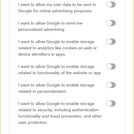
I want to allow my user data to be sent to
Google for online advertising purposes.
Πού και πώς θα κάνετε αίτηση
I want to allow Google to send me
personalized advertising.
Το Proson.gr πανελλαδικά αναλαμβάνει
πάνω
8.000 αιτήσεις συμμετοχής
2ο
από
στον
I want to allow Google to enable storage
related to analytics like cookies on web or
Πανελλήνιο Γραπτό Διαγωνισμό ΑΣΕΠ!
device identifiers in apps.
Οι αιτήσεις
σήμερα
I want to allow Google to enable storage
ξεκινούν
και εσείς με την
related to functionality of the website or app.
βοήθεια του proson.gr
κάνετε
και χωρίς να
τίποτα μπορείτε να κατοχυρώσετε την θέση σας
I want to allow Google to enable storage
related to personalization.
Κάντε εδώ την αίτηση στον 2ο
I want to allow Google to enable storage
related to security, including authentication
Πανελλήνιο Γραπτό Διαγωνισμό
functionality and fraud prevention, and other
user protection.