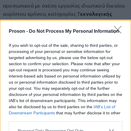
προσωπικού με σχέση εργασίας ιδιωτικού δικαίου
εχνολογικής
αορίστου χρόνου, κατηγορίας Τ
Εκπαίδευσης (ΤΕ)
διαφόρων κλάδων/ειδικοτήτων
σε φορείς του δημοσίου σε όλη τη χώρα.
Proson -
Do Not Process My Personal Information
If you wish to opt-out of the sale, sharing to third parties, or
επιτυχόντες
Ο διαγωνισμός απευθύνεται στους
processing of your personal or sensitive information for
του πανελλήνιου γραπτού διαγωνισμού της
targeted advertising by us, please use the below opt-out
2Γ/2022
καθώς και στους συμμετέχοντες στη
section to confirm your selection. Please note that after your
opt-out request is processed you may continue seeing
«μίνι» γραπτή ηλεκτρονική εξέταση της
1Γ/2024
interest-based ads based on personal information utilized by
που αφορούσε υποψήφιους δασοπόνους.
us or personal information disclosed to third parties prior to
your opt-out. You may separately opt-out of the further
disclosure of your personal information by third parties on the
ΕΔΩ.
Δείτε περισσότερα
IAB’s list of downstream participants. This information may
also be disclosed by us to third parties on the
IAB’s List of
Downstream Participants
that may further disclose it to other
Ποιοι κάνουν αίτηση και στους δύο
third parties.
διαγωνισμούς
Please note that this website/app uses one or more Google
Personal Data Processing Opt Outs