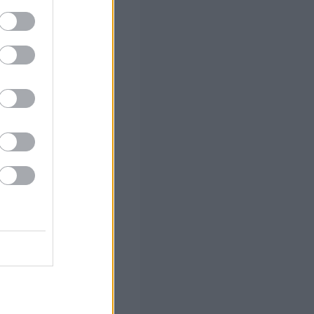
α ΑΦΜ
τε
γητικά
υτικών