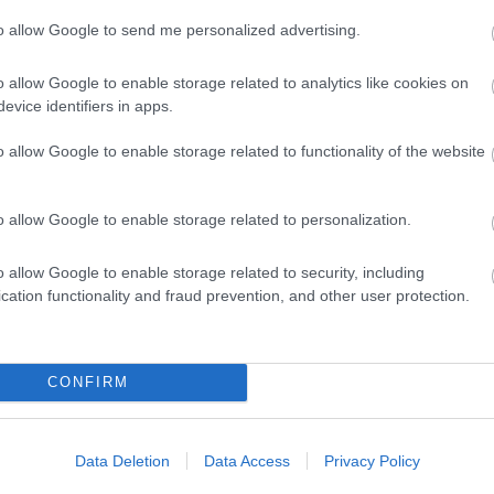
to allow Google to send me personalized advertising.
 για Όλους 2026: Voucher έως 600 ευρώ - Ποι
o allow Google to enable storage related to analytics like cookies on
σειρά σήμερα
evice identifiers in apps.
o allow Google to enable storage related to functionality of the website
νιαίο επίδομα έως 210 ευρώ - Πώς θα τα πάρε
o allow Google to enable storage related to personalization.
o allow Google to enable storage related to security, including
ικό βοήθημα ανεργίας 565 ευρώ – Ποια δικαιολο
cation functionality and fraud prevention, and other user protection.
αι
CONFIRM
Data Deletion
Data Access
Privacy Policy
Προσλήψεις
Θέσεις εργασίας
Προσλήψεις εκπαιδε