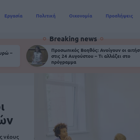
Εργασία
Πολιτική
Οικονομία
Προσλήψεις
Συντάξεις
Breaking news
Προσωπικός Βοηθός: Ανοίγουν οι αιτήσ
ευρώ –
στις 24 Αυγούστου – Τι αλλάζει στο
πρόγραμμα
ι
κών
ς νέους