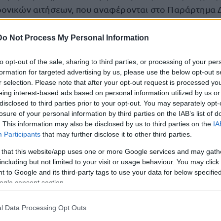
ονικών αιτήσεων, που αναφέρονται στο Παράρτημα Δ
στής συμπλήρωσης της ηλεκτρονικής αίτησης είναι απ
Do Not Process My Personal Information
to opt-out of the sale, sharing to third parties, or processing of your per
βολής των ηλεκτρονικών αιτήσεων συμμετοχής στο Α
formation for targeted advertising by us, please use the below opt-out s
ου ημέρα Τετάρτη και ώρα 08:00 το πρωί και λήγει 
r selection. Please note that after your opt-out request is processed y
ρα 14:00 το μεσημέρι.
eing interest-based ads based on personal information utilized by us or
disclosed to third parties prior to your opt-out. You may separately opt-
losure of your personal information by third parties on the IAB’s list of
εδώ
ικά το σχετικό ΦΕΚ, πατώντας
.
. This information may also be disclosed by us to third parties on the
IA
Participants
that may further disclose it to other third parties.
 that this website/app uses one or more Google services and may gath
including but not limited to your visit or usage behaviour. You may click 
τοποίηση Αγγλικών σε μόνο 2 ημέρες στα χέρια
 to Google and its third-party tags to use your data for below specifi
ogle consent section.
l Data Processing Opt Outs