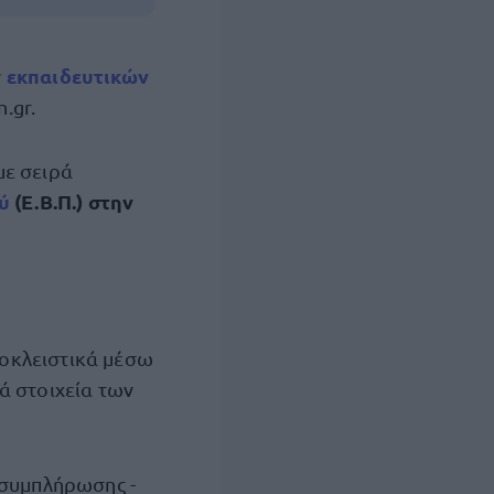
εκπαιδευτικών
ν
.gr.
με σειρά
ού
(Ε.Β.Π.) στην
οκλειστικά μέσω
ά στοιχεία των
 συμπλήρωσης -