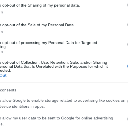
o opt-out of the Sharing of my personal data.
αποστάσεως η πιο Εύκολη Πιστοποίηση Υπολογι
In
o opt-out of the Sale of my Personal Data.
In
to opt-out of processing my Personal Data for Targeted
ing.
In
πρώτος όλες τις σημαντικές ειδήσεις.
 το proson.gr στα αποτελέσματα αναζήτησης τη
o opt-out of Collection, Use, Retention, Sale, and/or Sharing
ersonal Data that Is Unrelated with the Purposes for which it
lected.
Out
consents
είς Ειδήσεις
o allow Google to enable storage related to advertising like cookies on
evice identifiers in apps.
o allow my user data to be sent to Google for online advertising
ίδομα δίνει 300 ευρώ - Δεν χρειάζεται αίτηση
s.