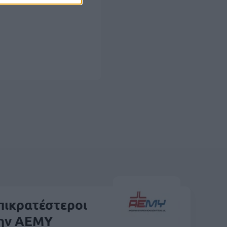
επικρατέστεροι
την ΑΕΜΥ