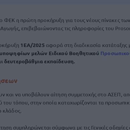
ο ΦΕΚ η πρώτη προκήρυξη για τους νέους πίνακες τω
 Αγωγής, επιβεβαιώνοντας τις πληροφορίες του Proson
1ΕΑ/2025
ροκήρυξη
αφορά στη διαδικασία κατάταξης 
υποψηφίων μελών Ειδικού Βοηθητικού
Προσωπικ
ι δευτεροβάθμια εκπαίδευση.
τήσεων
 και να υποβάλουν αίτηση συμμετοχής στο ΑΣΕΠ, απ
ύ του τόπου, στην οποία καταχωρίζονται τα προσωπικ
 κλάδος.
ίτηση συμπληρώνεται σύμφωνα με τις Γενικές οδηγίες