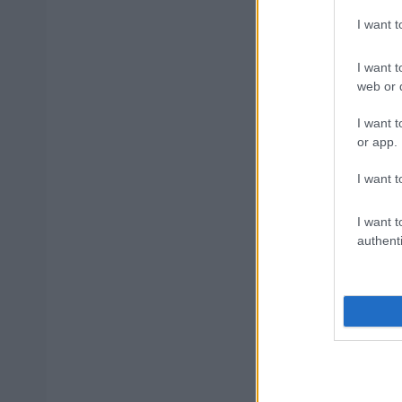
I want 
Τουρισμός
I want t
παίρνουν 
web or d
I want t
or app.
ΟΠΕΚΑ: Μη
I want t
I want t
ΔΥΠΑ: Ειδ
authenti
απαιτούντ
Tags