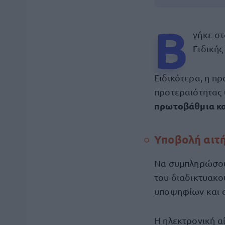
Β
γήκε στ
Ειδικής
Ειδικότερα, η π
προτεραιότητας
πρωτοβάθμια κα
Υποβολή αι
Να συμπληρώσουν
του διαδικτυακο
υποψηφίων και ο
Η ηλεκτρονική α