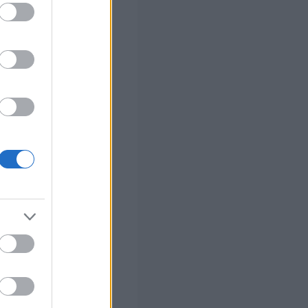
στών σε 2
ς Google