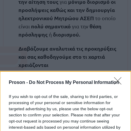
την αίτηση τους
μόνιμο διορισμό οι
για
προσλήψεις καθώς και την δημιουργία
ηλεκτρονικού Μητρώου ΑΣΕΠ
το οποίο
πολύ σημαντικό
θέση
είναι
για την
πρόσληψης
διορισμού.
ή
Διαβάζουμε αναλυτικά τις προκηρύξεις
και σας καθοδηγούμε στο τι χαρτιά
χρειάζονται
Τα ανεβάζουμε
όλα εμείς στην
Proson -
Do Not Process My Personal Information
ηλεκτρονική πλατφόρμα
κάθε
του
φορέα ΧΩΡΙΣ ΛΑΘΗ, έγκυρα
και
If you wish to opt-out of the sale, sharing to third parties, or
έγκαιρα
"κλειδώσετε"
processing of your personal or sensitive information for
για να
την
targeted advertising by us, please use the below opt-out
πρόσληψη ή τον διορισμό
σε
section to confirm your selection. Please note that after your
οποιοδήποτε φορέα
δημοσίου
του
και
opt-out request is processed you may continue seeing
οποιαδήποτε προκήρυξη.
interest-based ads based on personal information utilized by
σε