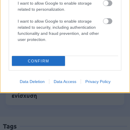
I want to allow Google to enable storage
related to personalization.
Τι σημαίνει η λέξη «ρίψασπις»
I want to allow Google to enable storage
related to security, including authentication
functionality and fraud prevention, and other
Τουρισμός για Όλους 2026: Ποιοι
user protection.
μπορούν να κάνουν αίτηση σήμερα –
Voucher έως 600 ευρώ
CONFIRM
Market Pass 2026: Επανέρχεται το
Data Deletion
Data Access
Privacy Policy
φθινόπωρο – Ποιοι θα λάβουν την
ενίσχυση
Tags