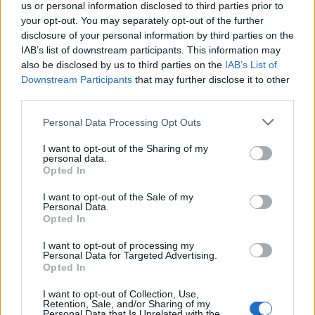
us or personal information disclosed to third parties prior to
your opt-out. You may separately opt-out of the further
Κάνουμε τις αιτήσεις έγκυρα και
disclosure of your personal information by third parties on the
έγκαιρα για 10.000 ενδιαφερόμενους
IAB’s list of downstream participants. This information may
κάθε χρόνο
also be disclosed by us to third parties on the
IAB’s List of
Downstream Participants
that may further disclose it to other
third parties.
εδώ
Δήλωσε ενδιαφέρον
Please note that this website/app uses one or more Google
Personal Data Processing Opt Outs
services and may gather and store information including but
not limited to your visit or usage behaviour. You may click to
I want to opt-out of the Sharing of my
personal data.
ΑΣΕΠ: Πιστοποίηση Αγγλικών σε
grant or deny consent to Google and its third-party tags to
Opted In
use your data for below specified purposes in below Google
μόνο 2 ημέρες στα χέρια σας
consent section.
I want to opt-out of the Sale of my
Personal Data.
Opted In
I want to opt-out of processing my
Personal Data for Targeted Advertising.
Opted In
ΑΣΕΠ: Εξ αποστάσεως η πιο Εύκολη
I want to opt-out of Collection, Use,
Πιστοποίηση Υπολογιστών σε 2
Retention, Sale, and/or Sharing of my
Personal Data that Is Unrelated with the