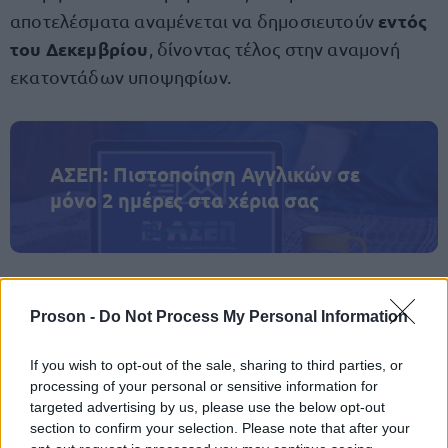
εντός
αποτελέσματα αναμένεται να δημοσιευτούν
του Δεκεμβρίου
, δίνοντας τέλος στην αναμονή
εκατοντάδων υποψηφίων.
ΑΣΕΠ: Πιστοποίηση Αγγλικών σε
μόνο 2 ημέρες στα χέρια σας
Proson -
Do Not Process My Personal Information
ΑΣΕΠ: Εξ αποστάσεως η πιο Εύκολη
If you wish to opt-out of the sale, sharing to third parties, or
Πιστοποίηση Υπολογιστών σε 2
processing of your personal or sensitive information for
μέρες
targeted advertising by us, please use the below opt-out
section to confirm your selection. Please note that after your