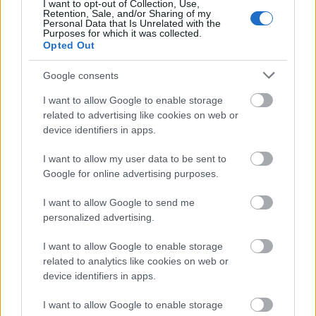
I want to opt-out of Collection, Use,
Retention, Sale, and/or Sharing of my
Personal Data that Is Unrelated with the
Κατώτατος μισθός: Σενάριο για
Purposes for which it was collected.
Opted Out
αύξηση στα 1.000 ευρώ από το 2027
Google consents
I want to allow Google to enable storage
Ανοικτές 1.779 θέσεις εργασίας στο
related to advertising like cookies on web or
Δημόσιο (χωρίς πτυχίο)
device identifiers in apps.
I want to allow my user data to be sent to
Google for online advertising purposes.
ΔΕΥΑ Άργους - Μυκηνών: 16
I want to allow Google to send me
προσλήψεις απόφοιτων ΠΕ, ΤΕ, ΔΕ και
personalized advertising.
ΥΕ
I want to allow Google to enable storage
related to analytics like cookies on web or
device identifiers in apps.
Tags
I want to allow Google to enable storage