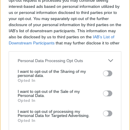
opt-out request is processed you may continue seeing
interest-based ads based on personal information utilized by
us or personal information disclosed to third parties prior to
your opt-out. You may separately opt-out of the further
Μάθε πρώτος όλες τις σημαντικές
disclosure of your personal information by third parties on the
ειδήσεις.
IAB’s list of downstream participants. This information may
Βάλε το proson.gr στα αποτελέσματα
also be disclosed by us to third parties on the
IAB’s List of
αναζήτησης της Google
Downstream Participants
that may further disclose it to other
third parties.
Please note that this website/app uses one or more Google
Personal Data Processing Opt Outs
services and may gather and store information including but
not limited to your visit or usage behaviour. You may click to
I want to opt-out of the Sharing of my
Δημοφιλείς Ειδήσεις
personal data.
grant or deny consent to Google and its third-party tags to
Opted In
use your data for below specified purposes in below Google
consent section.
I want to opt-out of the Sale of my
Personal Data.
Opted In
ΑΣΕΠ 6Κ/2026: 315 μόνιμοι στο
Δημόσιο - Στις 1.102 οι αιτήσεις
I want to opt-out of processing my
Personal Data for Targeted Advertising.
(στατιστικά)
Opted In