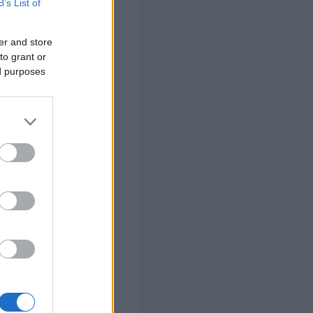
B’s List of
έσω των
er and store
όγους προστασίας
to grant or
μφανίζονται
ed purposes
ομία
εί άμεσα η
ης διαδικασίας
υν στις
νου να
μοτικών
ιοίκηση, η οποία