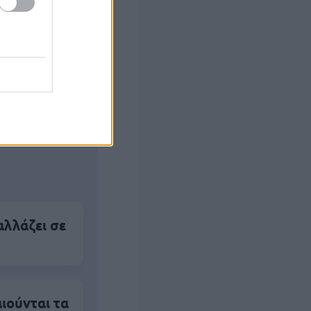
ς Google
αλλάζει σε
ιούνται τα