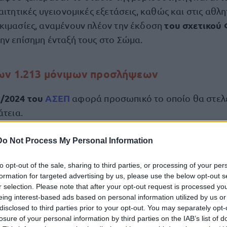
αιτητικές υγειονομικές εξετάσεις, καθώς και στις αθλη
του σχετικού
κιμασίες, αναμένουν πλέον την έκδοση
ην επίσημη ένταξή τους στο Σώμα.
ων 1.213 μόνιμων προσλήψεων
/2024 του
ΑΣΕΠ
αφορά προσωπικό το οποίο θα στελ
άτεια.
ν
θέσεων εργασίας
Do Not Process My Personal Information
ανά εκπαιδευτική βαθμίδα διαμορ
to opt-out of the sale, sharing to third parties, or processing of your per
208 θέσεις
κή Εκπαίδευση (ΠΕ):
formation for targeted advertising by us, please use the below opt-out s
r selection. Please note that after your opt-out request is processed y
218 θέσεις
Εκπαίδευση (ΤΕ):
eing interest-based ads based on personal information utilized by us or
disclosed to third parties prior to your opt-out. You may separately opt-
787 θέσεις
losure of your personal information by third parties on the IAB’s list of
α Εκπαίδευση (ΔΕ):