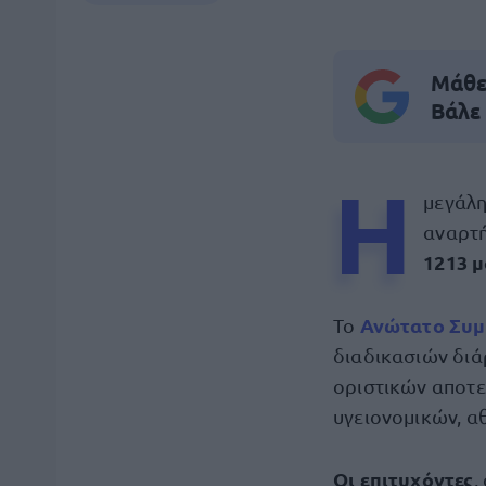
Μάθε 
Βάλε
Η
μεγάλ
αναρτή
1213 
Ανώτατο Συμ
Το
διαδικασιών διά
οριστικών αποτ
υγειονομικών, α
Οι επιτυχόντες
,