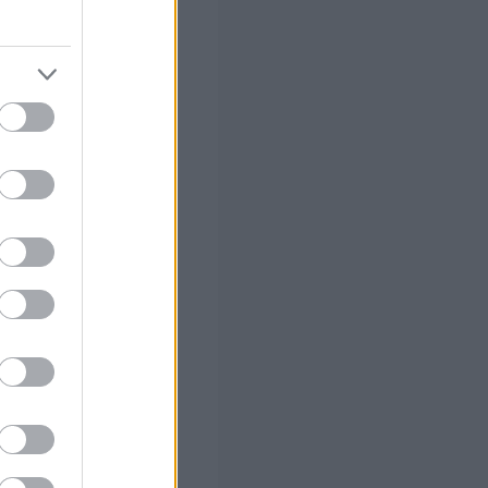
ώστε να
ότητες και
 σας
στών σε 2