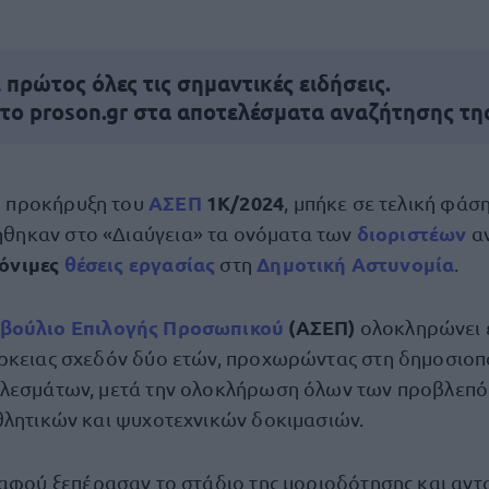
πρώτος όλες τις σημαντικές ειδήσεις.
 το proson.gr στα αποτελέσματα αναζήτησης τη
ΑΣΕΠ
1Κ/2024
η προκήρυξη του
, μπήκε σε τελική φάσ
διοριστέων
θηκαν στο «Διαύγεια» τα ονόματα των
α
μόνιμες
θέσεις εργασίας
Δημοτική Αστυνομία
στη
.
βούλιο Επιλογής Προσωπικού
(ΑΣΕΠ)
ολοκληρώνει 
ρκειας σχεδόν δύο ετών, προχωρώντας στη δημοσιοπ
ελεσμάτων, μετά την ολοκλήρωση όλων των προβλεπ
θλητικών και ψυχοτεχνικών δοκιμασιών.
 αφού ξεπέρασαν το στάδιο της μοριοδότησης και αν