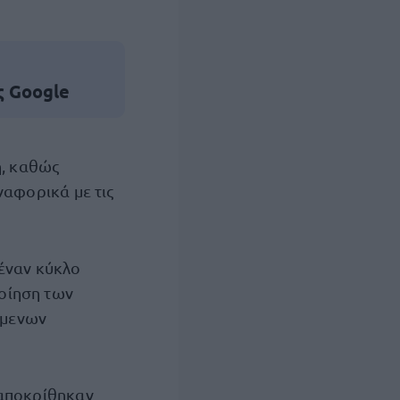
ς Google
η, καθώς
ναφορικά με τις
έναν κύκλο
οίηση των
όμενων
ταποκρίθηκαν