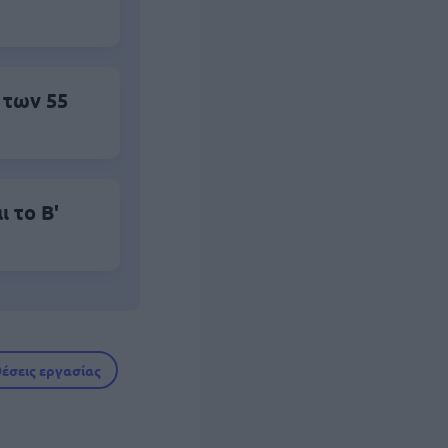
 των 55
 το Β'
έσεις εργασίας