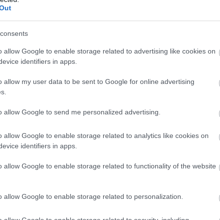
Out
υνάμωση της Δημοτικής Αστυνομίας ήδη από το 2024, 
αποκριθεί αποτελεσματικότερα στις αυξημένες αρμοδι
consents
ρεσίας.
o allow Google to enable storage related to advertising like cookies on
evice identifiers in apps.
Δημοτική Αστυνομία
ΕΔΩ
υτικά τα ονόματα για τη
,
.
o allow my user data to be sent to Google for online advertising
s.
to allow Google to send me personalized advertising.
τοποίηση Αγγλικών σε μόνο 2 ημέρες στα χέρια
o allow Google to enable storage related to analytics like cookies on
evice identifiers in apps.
o allow Google to enable storage related to functionality of the website
αποστάσεως η πιο Εύκολη Πιστοποίηση Υπολογι
o allow Google to enable storage related to personalization.
o allow Google to enable storage related to security, including