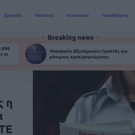
Εργασία
Πολιτική
Οικονομία
Προσλήψεις
Συντάξεις
Breaking news
8.000
Υπουργείο Εξωτερικών: Γραπτός για
ν οι
μόνιμους εμπειρογνώμονες
ς η
ι
 ΤΕ