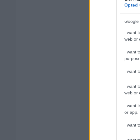
Opted 
ανέμενε την ενδ
μπορέσει να αντ
Google 
ανάγκες της υπη
I want t
web or d
Ακολουθούν αναλ
I want t
purpose
I want 
ΑΣΕΠ: Πισ
I want t
web or d
I want t
or app.
ΑΣΕΠ: Εξ 
I want t
μέρες
I want t