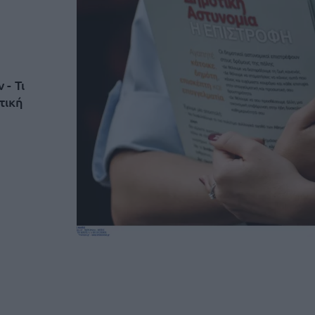
- Τι
τική