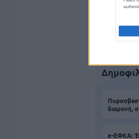
authenti
Μάθε 
Βάλε
Δημοφιλ
Πυροσβεστι
διαμονή, σ
e-ΕΦΚΑ: Έ