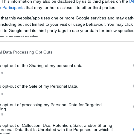
. This information may also be disclosed by us to third parties on the
IA
Participants
that may further disclose it to other third parties.
νοι
μπορούν να ενημερωθούν για τα αποτελέσματα μ
 that this website/app uses one or more Google services and may gath
ν που έχουν αναρτηθεί, ενώ επισημαίνεται ότι, για λ
including but not limited to your visit or usage behaviour. You may click 
μένων, οι υποψήφιοι που δεν κρίθηκαν επιλέξιμοι ε
 to Google and its third-party tags to use your data for below specifi
ogle consent section.
 τον Αριθμό Μητρώου (Α.Μ.) τους.
l Data Processing Opt Outs
γνωρίζουν οι διοριστέοι στη Δημοτική Αστυν
o opt-out of the Sharing of my personal data.
υση του πίνακα
διοριστέων στη «Διαύγεια», ακολουθ
In
ο Εθνικό Τυπογραφείο, σηματοδοτώντας την είσοδο τ
o opt-out of the Sale of my Personal Data.
τάδιο. Στη συνέχεια, οι δήμοι καλούνται να προχωρήσο
In
ργειες που προβλέπονται από τη νομοθεσία, προκειμέ
to opt-out of processing my Personal Data for Targeted
 ορκωμοσία και η ανάληψη καθηκόντων των νέων δη
ing.
In
o opt-out of Collection, Use, Retention, Sale, and/or Sharing
ersonal Data that Is Unrelated with the Purposes for which it
ξη
αποτελεί ουσιαστική ενίσχυση για την Τοπική Αυτοδ
lected.