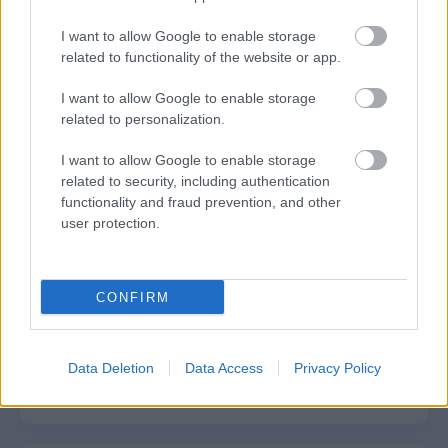
I want to allow Google to enable storage
related to functionality of the website or app.
Αυτό το επίδομα δίνει 300 ευρώ - Δεν
I want to allow Google to enable storage
χρειάζεται αίτηση
related to personalization.
I want to allow Google to enable storage
related to security, including authentication
Τουρισμός για Όλους 2026: Voucher
functionality and fraud prevention, and other
έως 600 ευρώ - Ποια ΑΦΜ παίρνουν
user protection.
σειρά σήμερα
CONFIRM
ΔΥΠΑ: Ειδικό βοήθημα ανεργίας 565
ευρώ – Ποια δικαιολογητικά
Data Deletion
Data Access
Privacy Policy
απαιτούνται