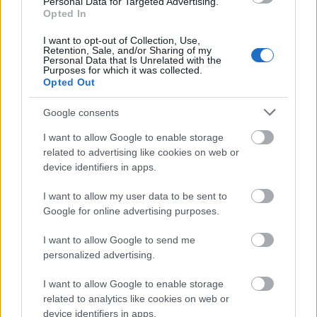
Personal Data for Targeted Advertising.
Opted In
I want to opt-out of Collection, Use,
Retention, Sale, and/or Sharing of my
ΑΣΕΠ: Εξ αποστάσεως η πιο Εύκολη
Personal Data that Is Unrelated with the
Πιστοποίηση Υπολογιστών σε 2
Purposes for which it was collected.
Opted Out
μέρες
Google consents
I want to allow Google to enable storage
related to advertising like cookies on web or
device identifiers in apps.
Μάθε πρώτος όλες τις σημαντικές
ειδήσεις.
I want to allow my user data to be sent to
Βάλε το proson.gr στα αποτελέσματα
Google for online advertising purposes.
αναζήτησης της Google
I want to allow Google to send me
personalized advertising.
I want to allow Google to enable storage
related to analytics like cookies on web or
Δημοφιλείς Ειδήσεις
device identifiers in apps.