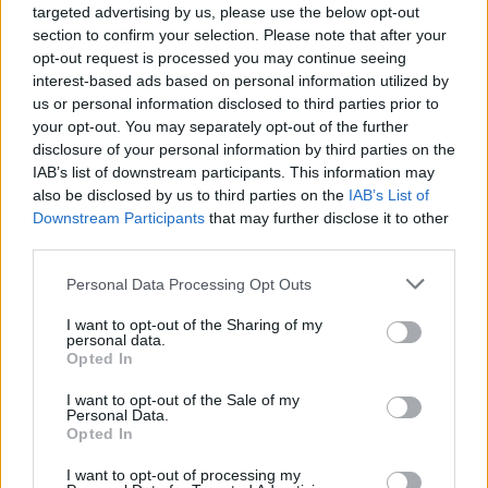
του 2026, ενώ τα οριστικά θα δημοσιευθούν σε
targeted advertising by us, please use the below opt-out
ΦΕΚ τον χειμώνα του 2027.
section to confirm your selection. Please note that after your
opt-out request is processed you may continue seeing
interest-based ads based on personal information utilized by
προσλήψεις
Αξίζει να σημειωθεί ότι οι
us or personal information disclosed to third parties prior to
αναπληρωτών
για τη σχολική χρονιά 2026–2027
your opt-out. You may separately opt-out of the further
disclosure of your personal information by third parties on the
θα προκύψουν από τους νέους προσωρινούς
IAB’s list of downstream participants. This information may
πίνακες του ΑΣΕΠ. Ωστόσο, οι ενδεχόμενοι μόνιμοι
also be disclosed by us to third parties on the
IAB’s List of
διορισμοί έως τις 31 Αυγούστου 2026 θα
Downstream Participants
that may further disclose it to other
third parties.
βασιστούν στους πίνακες που βρίσκονται ήδη σε
ισχύ.
Please note that this website/app uses one or more Google
Personal Data Processing Opt Outs
services and may gather and store information including but
not limited to your visit or usage behaviour. You may click to
I want to opt-out of the Sharing of my
personal data.
grant or deny consent to Google and its third-party tags to
Opted In
use your data for below specified purposes in below Google
ΑΣΕΠ: Πιστοποίηση Αγγλικών σε
consent section.
I want to opt-out of the Sale of my
μόνο 2 ημέρες στα χέρια σας
Personal Data.
Opted In
I want to opt-out of processing my