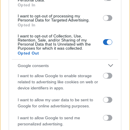
Personal Data.
εφαρμόζεται αρνητική βαθμολόγηση
.
Opted In
Συστήνεται όμως στους υποψηφίους να
I want to opt-out of processing my
απαντήσουν σε όσο το δυνατόν περισσότερες
Personal Data for Targeted Advertising.
Opted In
ερωτήσεις για να επιτύχουν τη μεγαλύτερη
δυνατή βαθμολογία.
I want to opt-out of Collection, Use,
Retention, Sale, and/or Sharing of my
Personal Data that Is Unrelated with the
Purposes for which it was collected.
Δεν θα υπάρχει διάλειμμα
μεταξύ των
Opted Out
εξεταζόμενων ενοτήτων.
Google consents
Δεν θα επιτρέπεται αποχώρηση
I want to allow Google to enable storage
των
related to advertising like cookies on web or
υποψηφίων πριν την ολοκλήρωση της εξέτασης
device identifiers in apps.
και των τριών ενοτήτων.
I want to allow my user data to be sent to
Google for online advertising purposes.
Οι υποψήφιοι, πριν αποχωρήσουν από την
αίθουσα, είναι υποχρεωμένοι να παραδώσουν
I want to allow Google to send me
personalized advertising.
στον επιτηρητή ή στον υπεύθυνο της αίθουσας