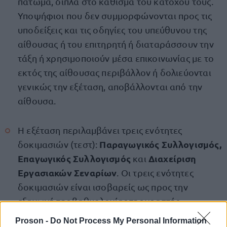
πάτωμα, δίπλα στο κάθισμα του κατόχου τους.
Υποψήφιοι που δεν συμμορφώνονται προς τις
υποδείξεις και τις οδηγίες του υπεύθυνου της
αίθουσας ή του επιτηρητή ή διαταράσσουν την
τάξη ή χρησιμοποιούν μέσα επικοινωνίας με το
εκτός της αίθουσας περιβάλλον ή δολιεύονται
γενικώς την εξέταση, αποβάλλονται από την
αίθουσα.
Η εξέταση περιλαμβάνει τρεις ενότητες
Παραγωγικός Συλλογισμός,
δοκιμασιών (τεστ):
Επαγωγικός Συλλογισμός
Διαχείριση
και
Εργασιακών Σεναρίων
. Οι τρεις ενότητες
δοκιμασιών είναι ισοβαρείς ως προς την
εξαγωγή της βαθμολογίας της γραπτής
εξέτασης, έχουν δηλαδή τον ίδιο συντελεστή
Proson -
Do Not Process My Personal Information