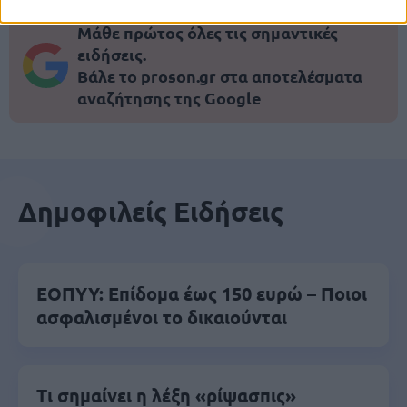
Μάθε πρώτος όλες τις σημαντικές
ειδήσεις.
Βάλε το proson.gr στα αποτελέσματα
αναζήτησης της Google
Δημοφιλείς Ειδήσεις
ΕΟΠΥΥ: Επίδομα έως 150 ευρώ – Ποιοι
ασφαλισμένοι το δικαιούνται
Τι σημαίνει η λέξη «ρίψασπις»