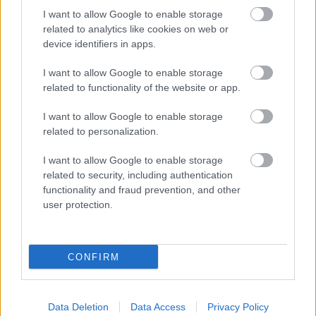
το έντυπο υλικό που θα τους έχει διανεμηθεί
I want to allow Google to enable storage
(οδηγίες, πρόχειρες σελίδες σημειώσεων κ.λπ.).
related to analytics like cookies on web or
device identifiers in apps.
I want to allow Google to enable storage
related to functionality of the website or app.
ΑΣΕΠ: Πιστοποίηση Αγγλικών σε
μόνο 2 ημέρες στα χέρια σας
I want to allow Google to enable storage
related to personalization.
I want to allow Google to enable storage
related to security, including authentication
functionality and fraud prevention, and other
user protection.
ΑΣΕΠ: Εξ αποστάσεως η πιο Εύκολη
Πιστοποίηση Υπολογιστών σε 2
μέρες
CONFIRM
Data Deletion
Data Access
Privacy Policy