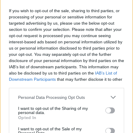
βαρύτητας. Η βαθμολογία της γραπτής εξέτασης
προκύπτει ως ο μέσος όρος των τριών
If you wish to opt-out of the sale, sharing to third parties, or
processing of your personal or sensitive information for
βαθμολογιών που συγκεντρώνει ο υποψήφιος
targeted advertising by us, please use the below opt-out
σε κάθε επιμέρους ενότητα δοκιμασίας.
section to confirm your selection. Please note that after your
opt-out request is processed you may continue seeing
interest-based ads based on personal information utilized by
Η συνολική διάρκεια της εξέτασης των τριών
us or personal information disclosed to third parties prior to
ενοτήτων δοκιμασιών είναι περίπου 1 ώρα και
your opt-out. You may separately opt-out of the further
40 λεπτά και σε αυτή συμπεριλαμβάνονται οι
disclosure of your personal information by third parties on the
IAB’s list of downstream participants. This information may
χρόνοι εξοικείωσης για κάθε εξεταζόμενη
also be disclosed by us to third parties on the
IAB’s List of
ενότητα. Για την εξοικείωση των υποψηφίων με
Downstream Participants
that may further disclose it to other
τις απαιτήσεις της διαδικασίας έχουν αναρτηθεί
third parties.
ιστοσελίδα
στην
και στο κανάλι του ΑΣΕΠ
Please note that this website/app uses one or more Google
Personal Data Processing Opt Outs
Youtube
στο
παραδείγματα για κάθε
services and may gather and store information including but
not limited to your visit or usage behaviour. You may click to
I want to opt-out of the Sharing of my
εξεταζόμενη ενότητα.
personal data.
grant or deny consent to Google and its third-party tags to
Opted In
use your data for below specified purposes in below Google
δεν
Στην εν λόγω διαγωνιστική διαδικασία
consent section.
I want to opt-out of the Sale of my