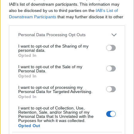
Ανθρωπολογίας ή Κοινωνικής
IAB’s list of downstream participants. This information may
Πολιτικής ή Κοινωνικής
also be disclosed by us to third parties on the
IAB’s List of
Ανθρωπολογίας και Ιστορίας ή
Downstream Participants
that may further disclose it to other
Κοινωνικής Διοίκησης ή Ιστορίας,
Αρχαιολογίας και Κοινωνικής
third parties.
Ανθρωπολογίας με κατεύθυνση
Κοινωνικής Ανθρωπολογίας ή
Please note that this website/app uses one or more Google
Personal Data Processing Opt Outs
Κοινωνικής Διοίκησης και Πολιτικής
1297 έως
services and may gather and store information including but
Επιστήμης εισαγωγική κατεύθυνση
1300,
not limited to your visit or usage behaviour. You may click to
I want to opt-out of the Sharing of my
Κοινωνικής Διοίκησης ή Κοινωνικής
319
3057 έως
personal data.
Εργασίας ή Επιστημών της
grant or deny consent to Google and its third-party tags to
3064
Opted In
Εκπαίδευσης και Κοινωνικής
use your data for below specified purposes in below Google
Εργασίας με κατεύθυνση
consent section.
προχωρημένου εξαμήνου
I want to opt-out of the Sale of my
Κοινωνικής Εργασίας ή
Personal Data.
Εκπαιδευτικής και Κοινωνικής
Opted In
Πολιτικής ή Κοινωνικής και
Εκπαιδευτικής Πολιτικής ή
I want to opt-out of processing my
Φιλοσοφικών και Κοινωνικών
Personal Data for Targeted Advertising.
Σπουδών ή Ψυχολογίας ή
Opted In
Φιλοσοφίας Παιδαγωγικής και
Ψυχολογίας με ειδίκευση στην
I want to opt-out of Collection, Use,
Ψυχολογία *
Retention, Sale, and/or Sharing of my
Personal Data that Is Unrelated with the
Purposes for which it was collected.
Πτυχίο ή δίπλωμα Δημόσιας και
Opted Out
Κοινοτικής Υγείας κατεύθυνση
1302,
προχωρημένου εξαμήνου Δημόσιας
320
1303