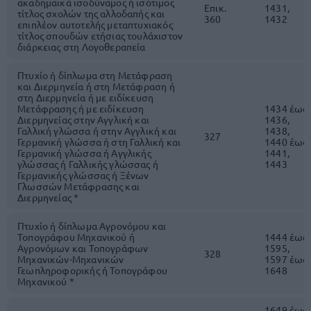
ακαδημαϊκά ισοδύναμος ή ισότιμος
Επικ.
1431,
τίτλος σχολών της αλλοδαπής και
360
1432
επιπλέον αυτοτελής μεταπτυχιακός
τίτλος σπουδών ετήσιας τουλάχιστον
διάρκειας στη Λογοθεραπεία
Πτυχίο ή δίπλωμα στη Μετάφραση
και Διερμηνεία ή στη Μετάφραση ή
στη Διερμηνεία ή με ειδίκευση
Μετάφρασης ή με ειδίκευση
1434 έως
Διερμηνείας στην Αγγλική και
1436,
Γαλλική γλώσσα ή στην Αγγλική και
1438,
327
Γερμανική γλώσσα ή στη Γαλλική και
1440 έως
Γερμανική γλώσσα ή Αγγλικής
1441,
γλώσσας ή Γαλλικής γλώσσας ή
1443
Γερμανικής γλώσσας ή Ξένων
Γλωσσών Μετάφρασης και
Διερμηνείας *
Πτυχίο ή δίπλωμα Αγρονόμου και
Τοπογράφου Μηχανικού ή
1444 έως
Αγρονόμων και Τοπογράφων
1595,
328
Μηχανικών-Μηχανικών
1597 έως
Γεωπληροφορικής ή Τοπογράφου
1648
Μηχανικού *
1649 έως