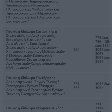
ή Μηχανικών Πληροφορικής και
Υπολογιστών ή Μηχανικού
Πληροφορικής, Υπολογιστών και
Τηλεπικοινωνιών ή Μηχανικών
Πληροφορικής και Ηλεκτρονικών
Συστημάτων *
Πτυχίο ή δίπλωμα Στατιστικής ή
Στατιστικής και Αναλογιστικής
776 έως
Επιστήμης ή Στατιστικής και
786, 1304
Ασφαλιστικής Επιστήμης ή
έως 1398,
Στατιστικής και Αναλογιστικών -
350
3026 έως
Χρηματοοικονομικών Μαθηματικών
3047,
ή Μαθηματικών Εισαγωγική
3065 έως
Κατεύθυνση Στατιστικής και
3112
ΑναλογιστικώνΧρηματοοικονομικών
Μαθηματικών *
Πτυχίο ή δίπλωμα Συντήρησης
Αρχαιοτήτων και Έργων Τέχνης ή
351 -
3048 έως
Συντηρητών Έργων Τέχνης και
358
3056
Αρχαιοτήτων ή Συντηρητών Έργων
Τέχνης ή Συντηρητών Αρχαιοτήτων *
3113,
Πτυχίο ή δίπλωμα Φαρμακευτικής *
352
3114,
3116