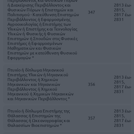
Περιβάλλοντος και Φυσικών Πόρων
ή Διαχείρισης Περιβάλλοντος και
2813 έως
Φυσικών Πόρων ή Επιστημών και
2815,
347
Πολιτισμού - Κατεύθυνση Επιστημών
2817 έως
Περιβάλλοντος ή Εφαρμοσμένης
2831
Αγροοικολογίας ή Επιστήμης των
Υλικών ή Επιστήμης και Τεχνολογίας
Υλικών ή Φυσικής ή Φυσικών
Επιστημών ή Σπουδών στις Φυσικές
Επιστήμες ή Εφαρμοσμένων
Μαθηματικών και Φυσικών
Επιστημών με κατεύθυνση Φυσικού
Εφαρμογών *
Πτυχίο ή δίπλωμα Μηχανικού
Επιστήμης Υλικών ή Μηχανικού
2813 έως
Περιβάλλοντος ή Χημικών
2815,
Μηχανικών και Μηχανικών
356
2817 έως
Περιβάλλοντος ή Χημικού
2831
Μηχανικού ή Χημικών Μηχανικών
και Μηχανικών Περιβάλλοντος *
Πτυχίο ή δίπλωμα Επιστήμης της
2813 έως
Θάλασσας ή Επιστημών της
2815,
357
Θάλασσας ή Ωκεανογραφίας και
2817 έως
Θαλασσίων Βιοεπιστημών *
2831