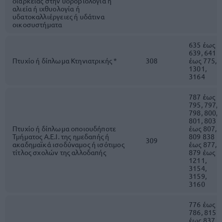
διάρκειας στην υδροβιολογία ή
αλιεία ή ιχθυολογία ή
υδατοκαλλιέργειες ή υδάτινα
οικοσυστήματα
635 έως
639, 641
Πτυχίο ή δίπλωμα Κτηνιατρικής *
308
έως 775,
1301,
3164
787 έως
795, 797,
798, 800,
801, 803
Πτυχίο ή δίπλωμα οποιουδήποτε
έως 807,
Τμήματος Α.Ε.Ι. της ημεδαπής ή
809 838
309
ακαδημαϊκά ισοδύναμος ή ισότιμος
έως 877,
τίτλος σχολών της αλλοδαπής
879 έως
1211,
3154,
3159,
3160
776 έως
786, 815
έως 837,