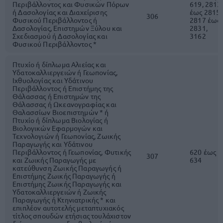
Περιβάλλοντος και Φυσικών Πόρων
619, 2813
ή Δασολογίας και Διαχείρισης
έως 2815,
306
Φυσικού Περιβάλλοντος ή
2817 έως
Δασολογίας, Επιστημών Ξύλου και
2831,
Σχεδιασμού ή Δασολογίας και
3162
Φυσικού Περιβάλλοντος *
Πτυχίο ή δίπλωμα Αλιείας και
Υδατοκαλλιεργειών ή Γεωπονίας,
Ιχθυολογίας και Υδάτινου
Περιβάλλοντος ή Επιστήμης της
Θάλασσας ή Επιστημών της
Θάλασσας ή Ωκεανογραφίας και
Θαλασσίων Βιοεπιστημών * ή
Πτυχίο ή δίπλωμα Βιολογίας ή
Βιολογικών Εφαρμογών και
Τεχνολογιών ή Γεωπονίας, Ζωικής
Παραγωγής και Υδάτινου
Περιβάλλοντος ή Γεωπονίας, Φυτικής
620 έως
307
και Ζωικής Παραγωγής με
634
κατεύθυνση Ζωικής Παραγωγής ή
Επιστήμης Ζωικής Παραγωγής ή
Επιστήμης Ζωικής Παραγωγής και
Υδατοκαλλιεργειών ή Ζωικής
Παραγωγής ή Κτηνιατρικής * και
επιπλέον αυτοτελής μεταπτυχιακός
τίτλος σπουδών ετήσιας τουλάχιστον