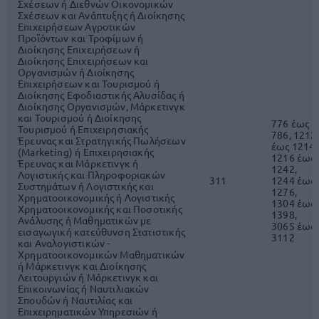
Σχέσεων ή Διεθνών Οικονομικών
Σχέσεων και Ανάπτυξης ή Διοίκησης
Επιχειρήσεων Αγροτικών
Προϊόντων και Τροφίμων ή
Διοίκησης Επιχειρήσεων ή
Διοίκησης Επιχειρήσεων και
Οργανισμών ή Διοίκησης
Επιχειρήσεων και Τουρισμού ή
Διοίκησης Εφοδιαστικής Αλυσίδας ή
Διοίκησης Οργανισμών, Μάρκετινγκ
και Τουρισμού ή Διοίκησης
776 έως
Τουρισμού ή Επιχειρησιακής
786, 1212
Έρευνας και Στρατηγικής Πωλήσεων
έως 1214,
(Marketing) ή Επιχειρησιακής
1216 έως
Έρευνας και Μάρκετινγκ ή
1242,
Λογιστικής και Πληροφοριακών
311
1244 έως
Συστημάτων ή Λογιστικής και
1276,
Χρηματοοικονομικής ή Λογιστικής
1304 έως
Χρηματοοικονομικής και Ποσοτικής
1398,
Ανάλυσης ή Μαθηματικών με
3065 έως
εισαγωγική κατεύθυνση Στατιστικής
3112
και Αναλογιστικών -
Χρηματοοικονομικών Μαθηματικών
ή Μάρκετινγκ και Διοίκησης
Λειτουργιών ή Μάρκετινγκ και
Επικοινωνίας ή Ναυτιλιακών
Σπουδών ή Ναυτιλίας και
Επιχειρηματικών Υπηρεσιών ή