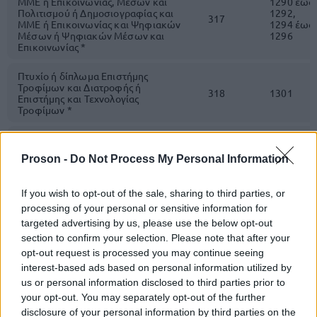
ΜΜΕ ή Επικοινωνίας, Μέσων και
1290 έως
Πολιτισμού ή Δημοσιογραφίας και
1292,
317
ΜΜΕ ή Επικοινωνίας και Ψηφιακών
1294 έως
Μέσων ή Ψηφιακών Μέσων και
1296
Επικοινωνίας *
Πτυχίο ή δίπλωμα Επιστήμης
Τροφίμων και Διατροφής ή
318
1301
Επιστήμης και Τεχνολογίας
Τροφίμων *
Πτυχίο ή δίπλωμα Επιστήμης
Τροφίμων και Διατροφής του
Proson -
Do Not Process My Personal Information
Ανθρώπου ή Επιστήμης και
Τεχνολογίας Τροφίμων ή Γεωργικών
Βιομηχανιών ή Γεωπονίας με
If you wish to opt-out of the sale, sharing to third parties, or
κατευθύνσεις: Επιστήμης
359
1301
Τεχνολογίας Τροφίμων ή Γεωργικών
processing of your personal or sensitive information for
Βιομηχανιών και Τεχνολογίας
targeted advertising by us, please use the below opt-out
Τροφίμων ή Αγροτικής Ανάπτυξης με
section to confirm your selection. Please note that after your
κατεύθυνση Επιστήμης και
Τεχνολογίας Τροφίμων *
opt-out request is processed you may continue seeing
interest-based ads based on personal information utilized by
Πτυχίο ή δίπλωμα Νομικής ή
us or personal information disclosed to third parties prior to
Κοινωνιολογίας ή Κοινωνικής
your opt-out. You may separately opt-out of the further
Πολιτικής και Κοινωνικής
disclosure of your personal information by third parties on the
Ανθρωπολογίας ή Κοινωνικής