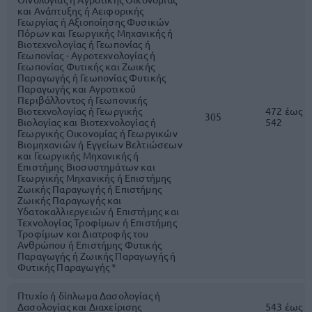
και Ανάπτυξης ή Αειφορικής
Γεωργίας ή Αξιοποίησης Φυσικών
Πόρων και Γεωργικής Μηχανικής ή
Βιοτεχνολογίας ή Γεωπονίας ή
Γεωπονίας - Αγροτεχνολογίας ή
Γεωπονίας Φυτικής και Ζωικής
Παραγωγής ή Γεωπονίας Φυτικής
Παραγωγής και Αγροτικού
Περιβάλλοντος ή Γεωπονικής
Βιοτεχνολογίας ή Γεωργικής
472 έως
305
Βιολογίας και Βιοτεχνολογίας ή
542
Γεωργικής Οικονομίας ή Γεωργικών
Βιομηχανιών ή Εγγείων Βελτιώσεων
και Γεωργικής Μηχανικής ή
Επιστήμης Βιοσυστημάτων και
Γεωργικής Μηχανικής ή Επιστήμης
Ζωικής Παραγωγής ή Επιστήμης
Ζωικής Παραγωγής και
Υδατοκαλλιεργειών ή Επιστήμης και
Τεχνολογίας Τροφίμων ή Επιστήμης
Τροφίμων και Διατροφής του
Ανθρώπου ή Επιστήμης Φυτικής
Παραγωγής ή Ζωικής Παραγωγής ή
Φυτικής Παραγωγής *
Πτυχίο ή δίπλωμα Δασολογίας ή
Δασολογίας και Διαχείρισης
543 έως