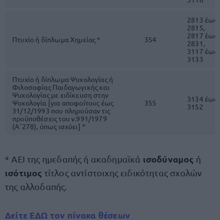
2813 έως
2815,
2817 έως
Πτυχίο ή δίπλωμα Χημείας *
354
2831,
3117 έως
3133
Πτυχίο ή δίπλωμα Ψυχολογίας ή
Φιλοσοφίας Παιδαγωγικής και
Ψυχολογίας με ειδίκευση στην
3134 έως
Ψυχολογία [για αποφοίτους έως
355
3152
31/12/1993 που πληρούσαν τις
προϋποθέσεις του ν.991/1979
(Α΄278), όπως ισχύει] *
ισοδύναμος
* ΑΕΙ της ημεδαπής ή ακαδημαϊκά
ή
ισότιμος
τίτλος αντίστοιχης ειδικότητας σχολών
της αλλοδαπής.
Δείτε
ΕΔΩ
τον πίνακα θέσεων