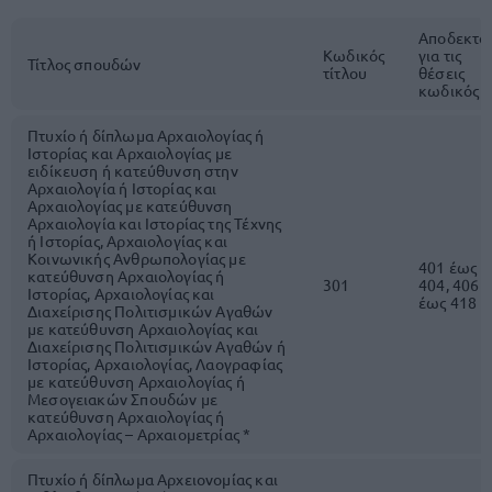
Αποδεκτό
Κωδικός
για τις
Τίτλος σπουδών
τίτλου
θέσεις
κωδικός
Πτυχίο ή δίπλωμα Αρχαιολογίας ή
Ιστορίας και Αρχαιολογίας με
ειδίκευση ή κατεύθυνση στην
Αρχαιολογία ή Ιστορίας και
Αρχαιολογίας με κατεύθυνση
Αρχαιολογία και Ιστορίας της Τέχνης
ή Ιστορίας, Αρχαιολογίας και
Κοινωνικής Ανθρωπολογίας με
401 έως
κατεύθυνση Αρχαιολογίας ή
301
404, 406
Ιστορίας, Αρχαιολογίας και
έως 418
Διαχείρισης Πολιτισμικών Αγαθών
με κατεύθυνση Αρχαιολογίας και
Διαχείρισης Πολιτισμικών Αγαθών ή
Ιστορίας, Αρχαιολογίας, Λαογραφίας
με κατεύθυνση Αρχαιολογίας ή
Μεσογειακών Σπουδών με
κατεύθυνση Αρχαιολογίας ή
Αρχαιολογίας – Αρχαιομετρίας *
Πτυχίο ή δίπλωμα Αρχειονομίας και