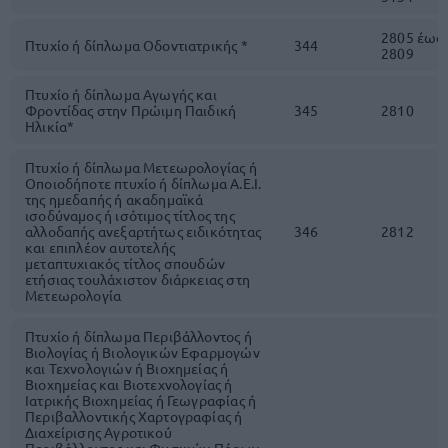
2805 έως
Πτυχίο ή δίπλωμα Οδοντιατρικής *
344
2809
Πτυχίο ή δίπλωμα Αγωγής και
Φροντίδας στην Πρώιμη Παιδική
345
2810
Ηλικία*
Πτυχίο ή δίπλωμα Μετεωρολογίας ή
Οποιοδήποτε πτυχίο ή δίπλωμα Α.Ε.Ι.
της ημεδαπής ή ακαδημαϊκά
ισοδύναμος ή ισότιμος τίτλος της
αλλοδαπής ανεξαρτήτως ειδικότητας
346
2812
και επιπλέον αυτοτελής
μεταπτυχιακός τίτλος σπουδών
ετήσιας τουλάχιστον διάρκειας στη
Μετεωρολογία
Πτυχίο ή δίπλωμα Περιβάλλοντος ή
Βιολογίας ή Βιολογικών Εφαρμογών
και Τεχνολογιών ή Βιοχημείας ή
Βιοχημείας και Βιοτεχνολογίας ή
Ιατρικής Βιοχημείας ή Γεωγραφίας ή
Περιβαλλοντικής Χαρτογραφίας ή
Διαχείρισης Αγροτικού