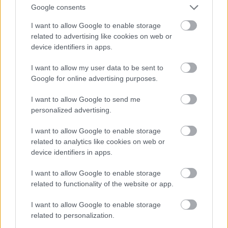
Υγείας ή Δημόσιας και Ενιαίας Υγείας
Google consents
*
I want to allow Google to enable storage
Πτυχίο ή δίπλωμα Κοινωνικής
related to advertising like cookies on web or
Εργασίας ή Κοινωνικής Διοίκησης με
device identifiers in apps.
κατεύθυνση Κοινωνικής Εργασίας ή
Κοινωνικής Διοίκησης και Πολιτικής
Επιστήμης εισαγωγική κατεύθυνση
I want to allow my user data to be sent to
Κοινωνικής Διοίκησης με
1399 έως
323
Google for online advertising purposes.
κατεύθυνση προχωρημένου
1422
εξαμήνου Κοινωνικής Εργασίας ή
Επιστημών της Εκπαίδευσης και
I want to allow Google to send me
Κοινωνικής Εργασίας με κατεύθυνση
personalized advertising.
προχωρημένου εξαμήνου
Κοινωνικής Εργασίας *
I want to allow Google to enable storage
related to analytics like cookies on web or
Πτυχίο ή δίπλωμα Κοινωνιολογίας ή
Κοινωνικής Πολιτικής και
device identifiers in apps.
Κοινωνικής Ανθρωπολογίας ή
Κοινωνικής Ανθρωπολογίας ή
I want to allow Google to enable storage
Κοινωνικής Πολιτικής ή Κοινωνικής
Ανθρωπολογίας και Ιστορίας ή
related to functionality of the website or app.
1424 έως
Κοινωνικής Διοίκησης ή Ιστορίας,
324
1430
Αρχαιολογίας και Κοινωνικής
I want to allow Google to enable storage
Ανθρωπολογίας με κατεύθυνση
related to personalization.
Κοινωνικής Ανθρωπολογίας ή
Κοινωνικής Διοίκησης και Πολιτικής